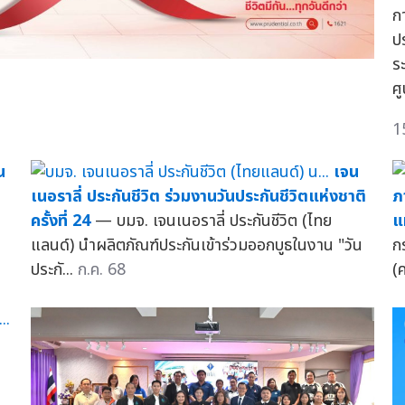
ก
ป
ร
ศ
1
น
เจน
เนอราลี่ ประกันชีวิต ร่วมงานวันประกันชีวิตแห่งชาติ
ภ
ครั้งที่ 24
— บมจ. เจนเนอราลี่ ประกันชีวิต (ไทย
แ
แลนด์) นำผลิตภัณฑ์ประกันเข้าร่วมออกบูธในงาน "วัน
ก
ประกั...
ก.ค. 68
(