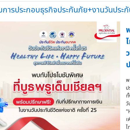
ารประกอบธุรกิจประกันภัย+งานวันประกันชี
พ
ไ
ว
ป
พ
ป
ท
วั
"
เพ
ไ