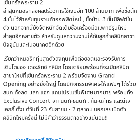
ล่าสุดหมอริทลงคลิปรีวิวการใช้เงินอีก 100 ล้านบาท เพื่อซื้อตึก
4 ชั้นไว้สำหรับทุบรวมทำออฟฟิศใหม่ , ซื้อบ้าน 3 ชั้นมีลิฟต์ใน
ตัว นอกจากนี้ยังจัดหนักจัดเต็มซื้อเครื่องมือแพทย์รุ่นใหม่
ล่าสุดอีกหลายตัว สำหรับดูแลความงามให้กับลูกค้าคลินิกสาขา
ปัจจุบันและในอนาคตอีกด้วย
เรียกว่าหมอริททุ่มสุดตัวลงทุนเพื่อต่อยอดและรองรับการ
เติบโตของ เดอะริทซ์ คลินิก โดยเตรียมพร้อมที่จะเปิดคลินิก
สาขาใหม่ที่เซ็นทรัลพระราม 2 พร้อมจัดงาน Grand
Opening อย่างยิ่งใหญ่ โดยมีกิจกรรมพิเศษให้แฟนๆ ได้ร่วม
สนุก ทั้งลด แลก แจก แถมโปรโมชั่นพิเศษมากมาย พร้อมทั้ง
Exclusive Concert จากนนท์-ธนนท์ , กัน-นภัทร และดีเจ
เอกกี้ ตั้งแต่วันที่ 23 กันยายน - 2 ตุลาคม บอกเลยเปิดตัว
คลินิกใหม่ครั้งนี้ ไม่มีคำว่าธรรมดาอย่างแน่นอน!!