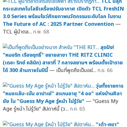
TCL ปลุก
กระแสเทคโนโลยีเครื่องปรับอากาศ เปิดตัว TCL FreshIN
3.0 Series พร้อมโชว์ศักยภาพนวัตกรรมระดับโลก ในงาน
The Future of AC : 2025 Partner Convention
—
TCL ผู้นำตล...
ก.พ. 68
สุดปัง!
"หมอริท เรืองฤทธิ์" ขยายสาขา THE RITZ CLINIC
(เดอะ ริทซ์ คลินิก) สาขาที่ 7 กลางสยามฯ พร้อมตั้งเป้าราย
ได้ 300 ล้านภายในปีนี้
— เป็นที่พูดถึงเป็นอย่...
ก.ย. 66
วุ่นทั้งรายการ
"หมอแล็บ-เบ๊น อาปาเช่" สแกนอายุ "4 ออ" แห่งบ้านศิลา
ชัย ใน "Guess My Age รู้หน้า ไม่รู้วัย"
— "Guess My
Age รู้หน้า ไม่รู้วัย" สัปดาห์นี้ (ว...
ก.ค. 65
"เต๋า-คชา"