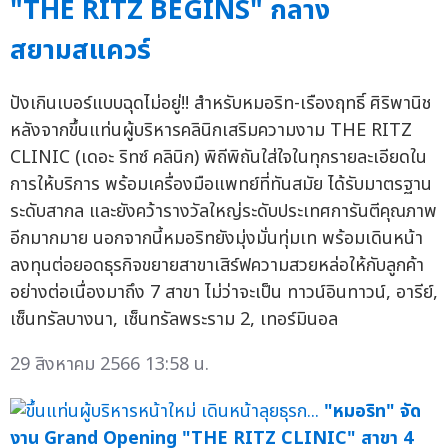
"THE RITZ BEGINS" กลาง
สยามสแควร์
ปังเกินเบอร์แบบฉุดไม่อยู่!! สำหรับหมอริท-เรืองฤทธิ์ ศิริพานิช
หลังจากขึ้นแท่นผู้บริหารคลินิกเสริมความงาม THE RITZ
CLINIC (เดอะ ริทซ์ คลินิก) พิถีพิถันใส่ใจในทุกรายละเอียดใน
การให้บริการ พร้อมเครื่องมือแพทย์ที่ทันสมัย ได้รับมาตรฐาน
ระดับสากล และยังคว้ารางวัลใหญ่ระดับประเทศการันตีคุณภาพ
อีกมากมาย นอกจากนี้หมอริทยังมุ่งมั่นทุ่มเท พร้อมเดินหน้า
ลงทุนต่อยอดธุรกิจขยายสาขาเสิร์ฟความสวยหล่อให้กับลูกค้า
อย่างต่อเนื่องมาถึง 7 สาขา ไม่ว่าจะเป็น ทาวน์อินทาวน์, อารีย์,
เซ็นทรัลบางนา, เซ็นทรัลพระราม 2, เทอร์มินอล
29 สิงหาคม 2566 13:58 น.
"หมอริท" จัด
งาน Grand Opening "THE RITZ CLINIC" สาขา 4