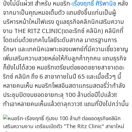
ปังไม่มีแผ่ว!! สำหรับ หมอริท-
เรืองฤทธิ์ ศิริพานิช
หลัง
จากมาเป็นคุณหมอเต็มตัว แถมยังขึ้นแท่นเป็นผู้
บริหารหน้าใหม่ไฟแรง ดูแลธุรกิจคลิกนิกเสริมความ
งาม THE RITZ CLINIC(เดอะริทซ์ คลินิก) คลินิกที่
โดดเด่นด้วยเทคโนโลยีระดับสากล มาตรฐานการ
รักษา และเทคนิคเฉพาะของแพทย์ที่มีความเชี่ยวชาญ
เพิ่มเสริมความสวยหล่อให้กับลูกค้าทุกคน แถมธุรกิจ
ก็ยังไปได้สวย หมอริทเตรียมต่อยอดขยายสาขาเดอะ
ริทซ์ คลินิก ถึง 6 สาขาภายในปี 65 และเมื่อเร็วๆ นี้
หลายคนเห็น หมอริทโพสอินสตาแกรมสตอรี่ว่ากำลัง
ประชุมปิดงบยอดขายทะลุ 100 ล้านต่อปีไปแล้ว!!
ทำเอาหลายคนเห็นแล้วตาลุกวาว!! แถมที่ปังไปกว่านั้น