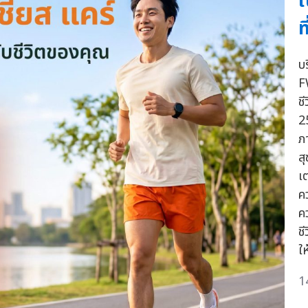
ใ
ท
บ
F
ช
2
ภ
สุ
เ
ค
ค
ช
ใ
1