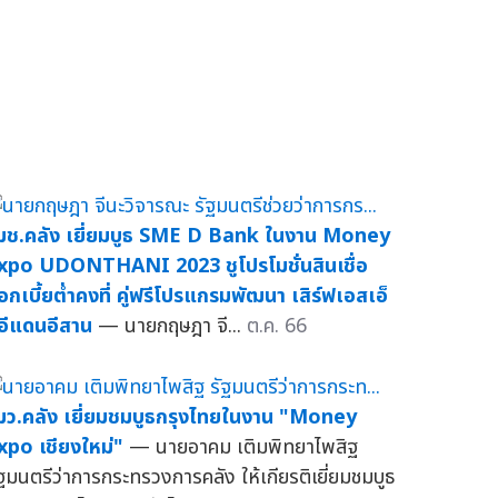
มช.คลัง เยี่ยมบูธ SME D Bank ในงาน Money
xpo UDONTHANI 2023 ชูโปรโมชั่นสินเชื่อ
อกเบี้ยต่ำคงที่ คู่ฟรีโปรแกรมพัฒนา เสิร์ฟเอสเอ็
อีแดนอีสาน
— นายกฤษฎา จี...
ต.ค. 66
มว.คลัง เยี่ยมชมบูธกรุงไทยในงาน "Money
xpo เชียงใหม่"
— นายอาคม เติมพิทยาไพสิฐ
ัฐมนตรีว่าการกระทรวงการคลัง ให้เกียรติเยี่ยมชมบูธ