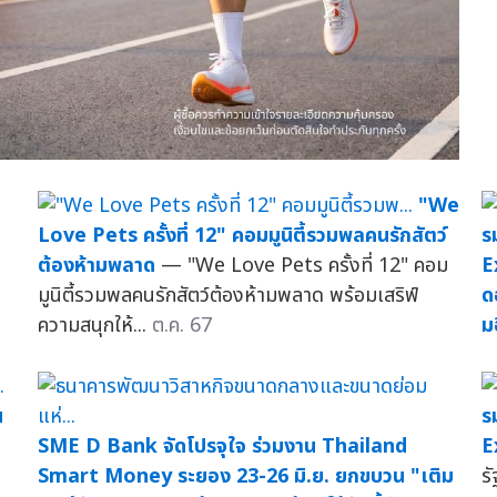
"We
Love Pets ครั้งที่ 12" คอมมูนิตี้รวมพลคนรักสัตว์
ร
ต้องห้ามพลาด
— "We Love Pets ครั้งที่ 12" คอม
E
มูนิตี้รวมพลคนรักสัตว์ต้องห้ามพลาด พร้อมเสริฟ์
ด
ความสนุกให้...
ต.ค. 67
ม
น
ร
SME D Bank จัดโปรจุใจ ร่วมงาน Thailand
E
Smart Money ระยอง 23-26 มิ.ย. ยกขบวน "เติม
ร