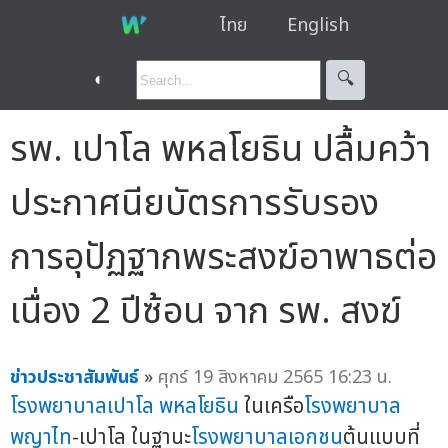
ไทย
English
◐
🔍︎
รพ. เปาโล พหลโยธิน ปลื้มคว้า
ประกาศนียบัตรการรับรอง
การอุปัฏฐากพระสงฆ์อาพาธต่อ
เนื่อง 2 ปีซ้อน จาก รพ. สงฆ์
ข่าวประชาสัมพันธ์
»
ศุกร์ 19 สิงหาคม 2565 16:23 น.
โรงพยาบาลเปาโล พหลโยธิน
ในเครือ
โรงพยาบาล
พญาไท
-เปาโล ในฐานะ
โรงพยาบาลเอกชน
ต้นแบบที่