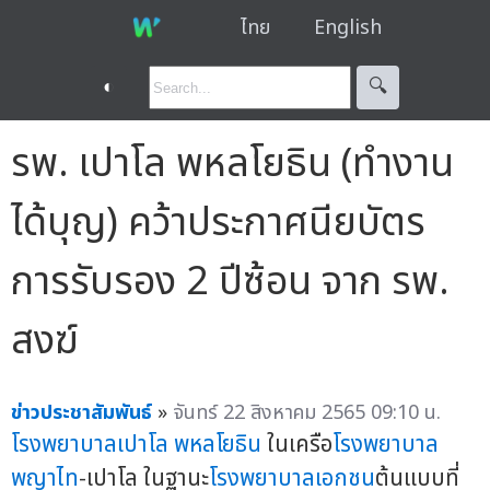
ไทย
English
◐
🔍︎
รพ. เปาโล พหลโยธิน (ทำงาน
ได้บุญ) คว้าประกาศนียบัตร
การรับรอง 2 ปีซ้อน จาก รพ.
สงฆ์
ข่าวประชาสัมพันธ์
»
จันทร์ 22 สิงหาคม 2565 09:10 น.
โรงพยาบาลเปาโล พหลโยธิน
ในเครือ
โรงพยาบาล
พญาไท
-เปาโล ในฐานะ
โรงพยาบาลเอกชน
ต้นแบบที่