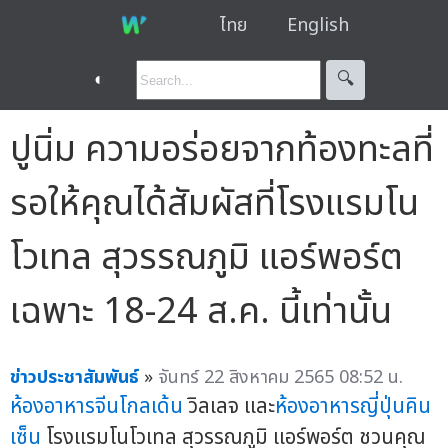
ไทย
English
◐
🔍︎
ปูนิ่ม ความอร่อยจากท้องทะลที่
รอให้คุณได้สัมผัสที่โรงแรมโน
โวเทล สุวรรณภูมิ แอร์พอร์ต
เฉพาะ 18-24 ส.ค. นี้เท่านั้น
ข่าวประชาสัมพันธ์
»
จันทร์ 22 สิงหาคม 2565 08:52 น.
ห้องอาหารจีนโกลเด้น
วิลเลจ และ
ห้องอาหารญี่ปุ่นคิน
เซ็น
โรงแรมโนโวเทล สุวรรณภูมิ แอร์พอร์ต ชวนคุณ