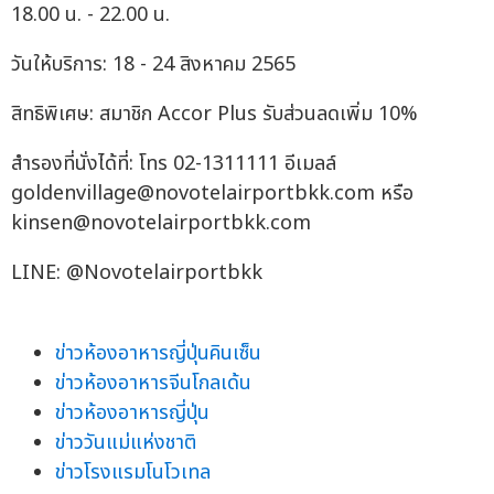
18.00 น. - 22.00 น.
วันให้บริการ: 18 - 24 สิงหาคม 2565
สิทธิพิเศษ: สมาชิก Accor Plus รับส่วนลดเพิ่ม 10%
สำรองที่นั่งได้ที่: โทร 02-1311111 อีเมลล์
goldenvillage@novotelairportbkk.com
หรือ
kinsen@novotelairportbkk.com
LINE: @Novotelairportbkk
ข่าวห้องอาหารญี่ปุ่นคินเซ็น
ข่าวห้องอาหารจีนโกลเด้น
ข่าวห้องอาหารญี่ปุ่น
ข่าววันแม่แห่งชาติ
ข่าวโรงแรมโนโวเทล