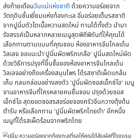
ส่งท้ายเดือน
วันแม่แห่งชาติ
ด้วยความอร่อยจาก
วัตถุดิบชั้นเยี่ยมแห่งท้องทะเล อิ่มอร่อยเต็มรสชาติ
จากปูนิ่มตัวโตเนื้อหวานสดใหม่ ทานได้ทั้งตัว นำมา
รังสรรค์เป็นหลากหลายเมนูสุดพิถีพิถันที่ให้คุณได้
เลือกทานตามแบบที่คุณชอบ ห้องอาหารจีนโกลเด้น
วิลเลจ ขอแนะนำ'ปูนิ่มผัดพริกเกลือ' ปูนิ่มสดใหม่ผัด
ด้วยวิธีการปรุงที่ขึ้นชื่อของห้องอาหารจีนโกลเด้น
วิลเลจอย่างถึงเครื่องสมุนไพร ได้รสชาติเผ็ดแกล้ม
เค็ม กลมกล่อมอย่างลงตัว 'ปูนิ่มผัดซอสเอ็กซ์โอ' เมนู
จานอาหารจีนที่ใครหลายคนชื่นชอบ ปรุงด้วยซอส
เอ็กซ์โอ สุดยอดซอสรสอร่อยของครัวจีนกวางตุ้งต้น
ตำรับ หรือเลือกทาน 'ปูนิ่มผัดพริกไทยดำ' อีกหนึ่ง
เมนูที่ได้รสเผ็ดร้อนจากพริกไทย