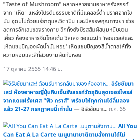
"Taste of Mushroom" หลากหลายจานอาหารรังสรรค์
จาก "เห็ด" แหล่งโปรตีนธรรมชาติที่มีแคลอรี่ต่ำ ปราศจากไข
มัน อุดมไปด้วยแร่ธาตุและวิตามิน และมีสรรพคุณทางยา ช่วย
ลดการอักเสบของร่างกาย อีกทั้งยังมีรสสัมผัสนุ่มหนึบชวน
เคี้ยว ห้องอาหารจีนโกลเด้น วิลเลจ ขอแนะนำ 'หอยเชลล์และ
เห็ดแชมปิญองผัดน้ำมันหอย' เห็ดแชมปิญองสีน้ำตาลให้ทั้ง
ความหอมและสีที่สวยงามผัดกับหอย
17 ตุลาคม 2565 14:46 น.
อิรัชชัยมา
เสะ! ห้องอาหารญี่ปุ่นคินเซ็นรังสรรค์วัตถุดิบสุดเซอร์ไพรส์
จากแดนฝรั่งเศส "ฟัว กราส์" พร้อมให้ทุกท่านได้ลิ้มลอง
แล้ว 21-27 กรกฏาคมนี้เท่านั้น
— อิรัชชัยมาเ...
ก.ค. 65
All You
Can Eat A La Carte เมนูนานาชาติตามสั่งทานได้ไม่