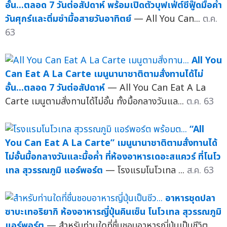
อั้น...ตลอด 7 วันต่อสัปดาห์ พร้อมเปิดตัวบุฟเฟ่ต์ซีฟู๊ดมื้อค่ำ
วันศุกร์และติ่มซำมื้อสายวันอาทิตย์
— All You Can...
ต.ค.
63
All You
Can Eat A La Carte เมนูนานาชาติตามสั่งทานได้ไม่
อั้น...ตลอด 7 วันต่อสัปดาห์
— All You Can Eat A La
Carte เมนูตามสั่งทานได้ไม่อั้น ทั้งมื้อกลางวันแล...
ต.ค. 63
“All
You Can Eat A La Carte” เมนูนานาชาติตามสั่งทานได้
ไม่อั้นมื้อกลางวันและมื้อค่ำ ที่ห้องอาหารเดอะสแควร์ ที่โนโว
เทล สุวรรณภูมิ แอร์พอร์ต
— โรงแรมโนโวเทล ...
ส.ค. 63
อาหารชุดปลา
ซาบะเทอริยากิ ห้องอาหารญี่ปุ่นคินเซ็น โนโวเทล สุวรรณภูมิ
แอร์พอร์ต
— สำหรับท่านใดที่ชื่นชอบอาหารญี่ปุ่นเป็นชีวิต