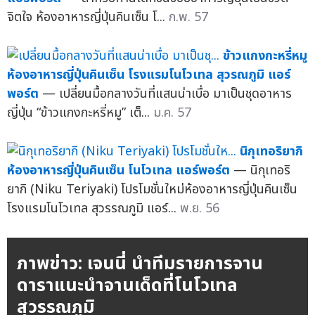
จิตใจ ห้องอาหารญี่ปุ่นคินเซ็น โ...
ก.พ. 57
ข้าวแกงกะหรี่หมู
ห้องอาหารญี่ปุ่นคินเซ็น โรงแรมโนโวเทล สุวรณภูมิ แอร์
พอร์ต
— เปลี่ยนมื้อกลางวันที่แสนน่าเบื่อ มาเป็นชุดอาหาร
ญี่ปุ่น “ข้าวแกงกะหรี่หมู” เต็...
ม.ค. 57
นิกุเทอริยากิ
ห้องอาหารญี่ปุ่นคินเซ็น โนโวเทล แอร์พอร์ต
— นิกุเทอริ
ยากิ (Niku Teriyaki) โปรโมชั่นใหม่ห้องอาหารญี่ปุ่นคินเซ็น
โรงแรมโนโวเทล สุวรรณภูมิ แอร์...
พ.ย. 56
ภาพข่าว: เจนนี่ นำทีมรายการจาน
ดาราแนะนำจานเด็ดที่โนโวเทล
สุวรรณภูมิ