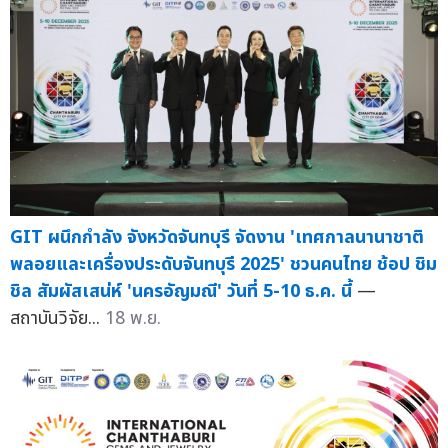
GIT ผนึกกำลัง จังหวัดจันทบุรี จัดงาน 'เทศกาลนานาชาติ
พลอยและเครื่องประดับจันทบุรี 2025' ชวนคนไทย ช้อป ชิม
ชิล สัมผัสเสน่ห์ 'นครอัญมณี' วันที่ 5-10 ธ.ค. นี้
—
สถาบันวิจัย...
18 พ.ย.