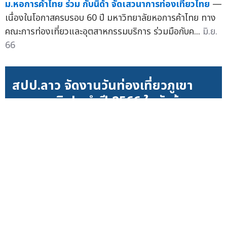
ม.หอการค้าไทย ร่วม กับนิด้า จัดเสวนาการท่องเที่ยวไทย
—
เนื่องในโอกาสครบรอบ 60 ปี มหาวิทยาลัยหอการค้าไทย ทาง
คณะการท่องเที่ยวและอุตสาหกรรมบริการ ร่วมมือกับค...
มิ.ย.
66
สปป.ลาว จัดงานวันท่องเที่ยวภูเขา
นานาชาติ ประจำปี 2566 ในหัวข้อ
"เพลิดเพลินกับอัศจรรย์แห่งขุนเขา
แบ่งปันความสวยงามของชีวิต พลิก
ฟื้นอุตสาหกรรมการท่องเที่ยว"
เมื่อวันที่ 29 พฤษภาคมที่ผ่านมา งานวันท่องเที่ยวภูเขา
นานาชาติ ประจำปี 2566 (International Mountain
Tourism Day 2023) ได้เปิดฉากขึ้นที่นคร...
มิ.ย. 66
PATA จับ