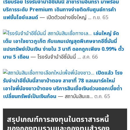
เรียบร้อย โรงรับจำนำอีซี่มันนี่ สาขารามอินทรา มาพร้อม
บริการระดับ Premium เดินทางง่ายติดกับศูนย์การค้า
แฟชั่นไอซ์แลนด์
— เปิดตัวอย่างยิ่งใหญ่ ...
ก.ย. 65
เล่นใหญ่ จัด
เต็ม เอาใจชาวภูเก็ต กับแคมเปญสุดพิเศษจากอีซี่มันนี่
แปรทรัพย์เป็นเงิน ง่ายใน 3 นาที ดอกถูกเพียง 0.99% ตั๋ว
นาน 5 เดือน
— โรงรับจำนำอีซี่มันนี่ ...
ส.ค. 66
เปิดแล้ว โรง
รับจำนำอีซี่มันนี่สาขาป่าตอง สาขาที่ 78 แลนมาร์คใหม่
เอาใจพี่น้องชาวป่าตอง บริการสินเชื่อเงินด่วนดอกเบี้ยต่ำ
เปลี่ยนทรัพย์เป็นเงินก้อน
— สถาบันสินเช...
ต.ค. 65
สรุปเกณฑ์การลงทุนในตราสารหนี้
ของกองทุนรวมและกองทุนสำรอง