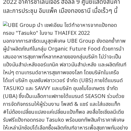
2022 อาคารชาเลนเจอร์ ฮอลล์ 9 ศูนย์แสดงสินค้า
และการประชุม อิมแพ็ค เมืองทองธานี เมื่อเร็วๆ นี้
นอกจากการสาธิตเมนูสุดพิเศษ UBE Group ยังตอกย้ำภาพ
ผู้นำผลิตภัณฑ์ในกลุ่ม Organic Future Food ด้วยการนำ
เสนออาหารสุขภาพที่หลากหลายของกลุ่มบริษัท ไม่ว่าจะเป็น
แป้งมันสำปะหลังออร์แกนิค ฟลาวมันสำปะหลัง และผลิตภัณฑ์
ใหม่ๆ ตามเทรนด์อาหารสุขภาพของโลก โดยบริษัทในเครือ
ได้แก่ บริษัท อุบลซันฟลาวเวอร์ จำกัด (UBS) ภายใต้แบรนด์
TASUKO และ SAVVY และบริษัท อุบลไบโอเกษตร จำกัด
(UBA) ซึ่งเป็นเมล็ดกาแฟภายใต้แบรนด์ SEASON ร่วมด้วย
การจัดกิจกรรมให้ผู้ร่วมงาน โพสต์ & แชร์ และใส่แฮชแท็ก
#ไม่ต้องเปลี่ยนแปลงแค่เปลี่ยนแป้งก็พอ ลงสื่อโซเชียลมีเดีย
รับฟรีแป้งทอดกรอบ Tasuko พร้อมยกทัพสินค้าราคาพิเศษ
ให้เหล่านักช้อปได้เลือกซื้อผลิตภัณฑ์อาหารเพื่อสุขภาพกันอย่าง