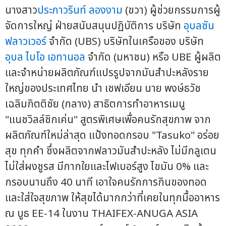
นางสาว
ประภาวรินท์ ลองงาม
(ขวา) ผู้ช่วยกรรมการผู้
จัดการใหญ่ ฝ่ายสนับสนุนปฏิบัติการ บริษัท
อุบลซัน
ฟลาวเวอร์
จำกัด (UBS) บริษัทในเครือของ บริษัท
อุบล ไบโอ เอทานอล
จำกัด (มหาชน) หรือ UBE ผู้ผลิต
และจำหน่ายผลิตภัณฑ์แปรรูปจากมันสำปะหลังราย
ใหญ่ของประเทศไทย นำ เชฟเอียน นาย พงษ์ธวัช
เฉลิมกิตติชัย (กลาง) สาธิตการทำอาหารเมนู
"แนชวิลล์ชิกเค่น" สูตรพิเศษเพื่อคนรักสุขภาพ จาก
ผลิตภัณฑ์ใหม่ล่าสุด แป้งทอดกรอบ "Tasuko" อร่อย
สุข ทุกคำ ซึ่งผลิตจากฟลาวมันสำปะหลัง ไม่มีกลูเตน
ไม่ใส่ผงชูรส มีกากใยและไฟเบอร์สูง ไขมัน 0% และ
กรอบนานถึง 40 นาที เอาใจคนรักการกินของทอด
และใส่ใจสุขภาพ ให้สุขได้มากกว่าที่เคยในทุกมื้ออาหาร
ณ บูธ EE-14 ในงาน THAIFEX-ANUGA ASIA