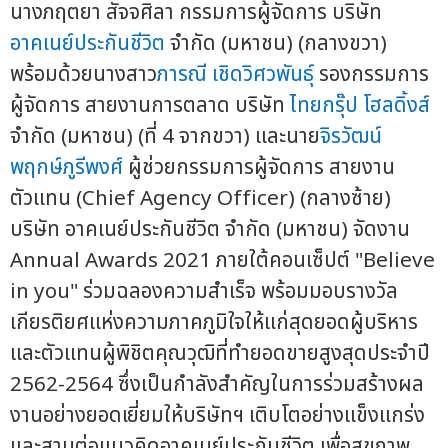
นางภฤตยา สัจจศิลา กรรมการผู้จัดการ บริษัท
อาคเนย์ประกันชีวิต
จำกัด (มหาชน) (กลางขวา)
พร้อมด้วยนางสาว
ภารณี เชิดวิศวพันธุ์
รองกรรมการ
ผู้จัดการ สายงานการตลาด บริษัท
ไทยกรุ๊ป โฮลดิ้งส์
จำกัด (มหาชน) (ที่ 4 จากขวา) และนาย
จิรวัฒน์
พฤกษ์ภูรีพงศ์
ผู้ช่วยกรรมการผู้จัดการ สายงาน
ตัวแทน (Chief Agency Officer) (กลางซ้าย)
บริษัท อาคเนย์ประกันชีวิต จำกัด (มหาชน) จัดงาน
Annual Awards 2021 ภายใต้คอนเซ็ปต์ "Believe
in you" ร่วมฉลองความสำเร็จ พร้อมมอบรางวัล
เกียรติยศแห่งความภาคภูมิใจให้แก่สุดยอดผู้บริหาร
และตัวแทนผู้พิชิตคุณวุฒิที่ทำยอดขายสูงสุดประจำปี
2562-2564 ซึ่งเป็นกำลังสำคัญในการร่วมสร้างผล
งานอย่างยอดเยี่ยมให้บริษัทฯ เติบโตอย่างแข็งแกร่ง
และสานต่อแนวคิดอาคเนย์ประกันชีวิต เพื่อสุขภาพ