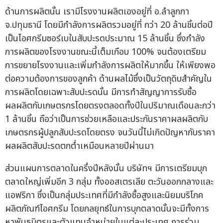
ด้านการผลิตนั้น เรามีโรงงานผลิตเองอยู่ที่ อ.ลำลูกกา
จ.ปทุมธานี โดยมีกำลังการผลิตรวมอยู่ที่ กว่า 20 ล้านชิ้นต่อปี
เป็นไอศกรีมซอร์เบในสับปะรดประมาณ 15 ล้านชิ้น ซึ่งกำลัง
การผลิตของโรงงานขณะนี้เต็มเกือบ 100% จนต้องเตรียม
การขยายโรงงานและเพิ่มกำลังการผลิตให้มากขึ้น ให้เพียงพอ
ต่อความต้องการของลูกค้า ด้านผลไม้ซึ่งเป็นวัตถุดิบสำคัญใน
การผลิตโดยเฉพาะสับปะรดนั้น มีการทำสัญญาการรับซื้อ
ผลผลิตกับเกษตรกรโดยตรงตลอดทั้งปีในปริมาณเดือนละกว่า
1 ล้านชิ้น ถือว่าเป็นการช่วยเหลือและประกันราคาผลผลิตกับ
เกษตรกรผู้ปลูกสับปะรดโดยตรง จนวันนี้ไม่เกิดปัญหากับราคา
ผลผลิตสับปะรดตกต่ำเหมือนหลายปีผ่านมา
ส่วนแผนการตลาดในครึ่งปีหลังนั้น บริษัทฯ มีการเตรียมบุก
ตลาดใหญ่เพิ่มอีก 3 กลุ่ม ทั้งออสเตรเลีย ตะวันออกกลางและ
แอฟริกา ซึ่งเป็นกลุ่มประเทศที่มีกำลังซื้อสูงและนิยมบริโภค
ผลิตภัณฑ์ไอศกรีม โดยกลยุทธ์ในการบุกตลาดนั้นจะมีทั้งการ
หาพันธมิตรและตัวแทนจำหน่ายในแต่ละประเทศ การร่วม