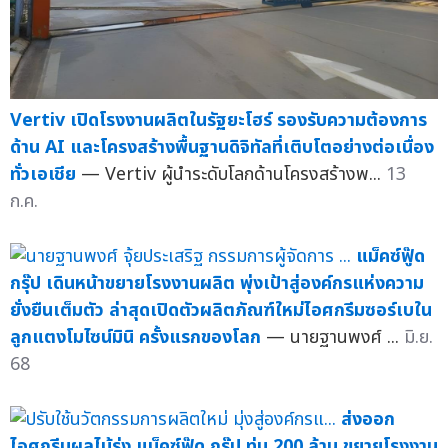
Vertiv เปิดโรงงานผลิตในรัฐยะโฮร์ รองรับความต้องการ
ด้าน AI และโครงสร้างพื้นฐานดิจิทัลที่เติบโตอย่างต่อเนื่อง
ทั่วเอเชีย
— Vertiv ผู้นำระดับโลกด้านโครงสร้างพ...
13
ก.ค.
แม็คซ์ฟู๊ด
กรุ๊ป เดินหน้าขยายโรงงานผลิต พุ่งเป้าสู่องค์กรแห่งความ
ยั่งยืนเต็มตัว ล่าสุดเปิดตัวผลิตภัณฑ์ใหม่ไอศกรีมซอร์เบใน
ลูกแตงโมไซน์มินิ ครั้งแรกของโลก
— นายฐานพงศ์ ...
มิ.ย.
68
ส่งออก
ไอศกรีมผลไม้รุ่ง แม็คซ์ฟู๊ด กรุ๊ป ทุ่ม 200 ล้าน ขยายโรงงาน