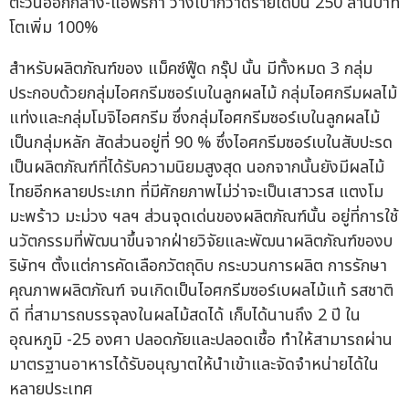
สำหรับผลิตภัณฑ์ของ แม็คซ์ฟู๊ด กรุ๊ป นั้น มีทั้งหมด 3 กลุ่ม
ประกอบด้วยกลุ่มไอศกรีมซอร์เบในลูกผลไม้ กลุ่มไอศกรีมผลไม้
แท่งและกลุ่มโมจิไอศกรีม ซึ่งกลุ่มไอศกรีมซอร์เบในลูกผลไม้
เป็นกลุ่มหลัก สัดส่วนอยู่ที่ 90 % ซึ่งไอศกรีมซอร์เบในสับปะรด
เป็นผลิตภัณฑ์ที่ได้รับความนิยมสูงสุด นอกจากนั้นยังมีผลไม้
ไทยอีกหลายประเภท ที่มีศักยภาพไม่ว่าจะเป็นเสาวรส แตงโม
มะพร้าว มะม่วง ฯลฯ ส่วนจุดเด่นของผลิตภัณฑ์นั้น อยู่ที่การใช้
นวัตกรรมที่พัฒนาขึ้นจากฝ่ายวิจัยและพัฒนาผลิตภัณฑ์ของบ
ริษัทฯ ตั้งแต่การคัดเลือกวัตถุดิบ กระบวนการผลิต การรักษา
คุณภาพผลิตภัณฑ์ จนเกิดเป็นไอศกรีมซอร์เบผลไม้แท้ รสชาติ
ดี ที่สามารถบรรจุลงในผลไม้สดได้ เก็บได้นานถึง 2 ปี ใน
อุณหภูมิ -25 องศา ปลอดภัยและปลอดเชื้อ ทำให้สามารถผ่าน
มาตรฐานอาหารได้รับอนุญาตให้นำเข้าและจัดจำหน่ายได้ใน
หลายประเทศ