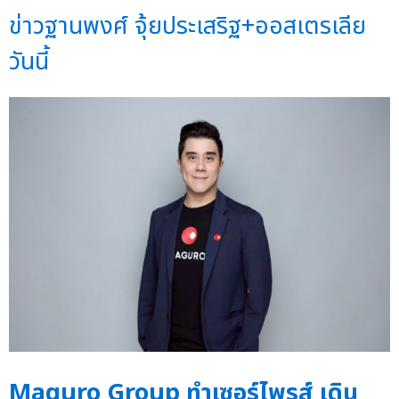
ข่าวฐานพงศ์ จุ้ยประเสริฐ+ออสเตรเลีย
วันนี้
Maguro Group ทำเซอร์ไพรส์ เดิน