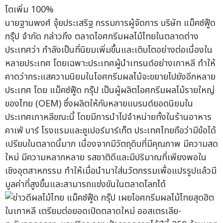
นายฐานพงศ์ จุ้ยประเสริฐ กรรมการผู้จัดการ บริษัท แม็คซ์ฟู๊ด
กรุ๊ป จำกัด กล่าวถึง ตลาดไอศกรีมผลไม้ไทยในตลาดต่าง
ประเทศว่า กำลังเป็นที่นิยมเพิ่มขึ้นและเติบโตอย่างต่อเนื่องใน
หลายประเทศ โดยเฉพาะประเทศผู้นำเทรนด์อย่างเกาหลี ทำให้
คาดว่ากระแสความนิยมในไอศกรีมผลไม้จะขยายไปยังอีกหลาย
ประเทศ โดย แม็คซ์ฟู๊ด กรุ๊ป เป็นผู้ผลิตไอศกรีมผลไม้รายใหญ่
ของไทย (OEM) ซึ่งผลิตให้กับหลายแบรนด์ยอดนิยมใน
ประเทศเกาหลีขณะนี้ โดยมีการนำไปจำหน่ายทั้งในร้านอาหาร
คาเฟ่ บาร์ โรงแรมและซูเปอร์มาร์เก็ต ประเทศไทยถือว่ามีข้อได้
เปรียบในตลาดนี้มาก เนื่องจากมีวัตถุดิบที่มีคุณภาพ มีความสด
ใหม่ มีความหลากหลาย รสชาติดีและมีปริมาณที่เพียงพอใน
เชิงอุตสาหกรรม ทำให้เมื่อนำมาใส่นวัตกรรมเพื่อแปรรูปแล้วมี
มูลค่าที่สูงขึ้นและสามารถแข่งขันในตลาดโลกได้