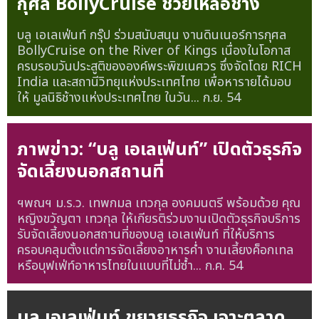
กุศล BollyCruise ช่วยเหลือช้าง
บลู เอเลเฟ่นท์ กรุ๊ป ร่วมสนับสนุน งานดินเนอร์การกุศล
BollyCruise on the River of Kings เนื่องในโอกาส
ครบรอบวันประสูติขององค์พระพิฆเนศวร ซึ่งจัดโดย RICH
India และสถานีวิทยุแห่งประเทศไทย เพื่อหารายได้มอบ
ให้ มูลนิธิช้างแห่งประเทศไทย ในวัน...
ก.ย. 54
ภาพข่าว: “บลู เอเลเฟ่นท์” เปิดตัวธุรกิจ
จัดเลี้ยงนอกสถานที่
ฯพณฯ ม.ร.ว. เทพกมล เทวกุล องคมนตรี พร้อมด้วย คุณ
หญิงขวัญตา เทวกุล ให้เกียรติร่วมงานเปิดตัวธุรกิจบริการ
รับจัดเลี้ยงนอกสถานที่ของบลู เอเลเฟ่นท์ ที่ให้บริการ
ครอบคลุมตั้งแต่การจัดเลี้ยงอาหารค่ำ งานเลี้ยงค็อกเทล
หรือบุฟเฟ่ท์อาหารไทยในแบบที่ไม่ซ้ำ...
ก.ค. 54
บลู เอเลเฟ่นท์ ขยายธุรกิจ เจาะตลาด