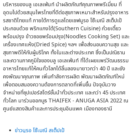
บริหารของบลู เอเลเฟ่นท์ นำผลิตภัณฑ์คุณภาพพรีเมี่ยม ที่
อุดมไปด้วยสมุนไพรไทยที่ดีต่อสุขภาพเหมาะสำหรับปรุงอาหาร
รสชาติไทยแท้ ภายใต้การดูแลโดยเชฟนูรอ โซ๊ะมณี สเต็ปเป้
ประกอบด้วย พริกแกงใต้(Southern Cuisine) ก๋วยเตี๋ยว
พร้อมปรุง ข้าวซอยพร้อมปรุง(Noodles Cooking Set) และ
เครื่องเทศแห้ง(Dried Spice) ฯลฯ เพื่อส่งมอบความสุข และ
สุขภาพดีให้กับผู้บริโภค ทั้งในและต่างประเทศ ซึ่งเป็นปณิธาน
และความภาคภูมิใจของบลู เอเลเฟ่นท์ ที่ได้เผยแพร่วัฒนธรรม
อาหารไทยแท้ให้คนทั่วโลกได้ลิ้มลองมายาวกว่า 40 ปี และยัง
คงพัฒนาคุณภาพ เพิ่มกำลังการผลิต พัฒนาผลิตภัณฑ์ใหม่
เพื่อตอบสนองความต้องการตลาดที่เพิ่มขึ้น ปัจจุบันวาง
จำหน่ายที่ซุปเปอร์สโตร์ชั้นนำทั่วประเทศ และกว่า 45 ประเทศ
ทั่วโลก มาร่วมออกบูธ THAIFEX - ANUGA ASIA 2022 ณ
ศูนย์แสดงสินค้าและการประชุมอิมแพค เมืองทองธานี
ข่าวนูรอ โซ๊ะมณี สเต็ปเป้