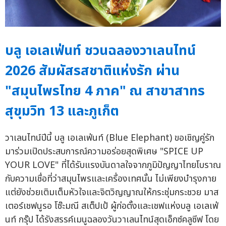
บลู เอเลเฟ่นท์ ชวนฉลองวาเลนไทน์
2026 สัมผัสรสชาติแห่งรัก ผ่าน
"สมุนไพรไทย 4 ภาค" ณ สาขาสาทร
สุขุมวิท 13 และภูเก็ต
วาเลนไทน์ปีนี้ บลู เอเลเฟ่นท์ (Blue Elephant) ขอเชิญคู่รัก
มาร่วมเปิดประสบการณ์ความอร่อยสุดพิเศษ "SPICE UP
YOUR LOVE" ที่ได้รับแรงบันดาลใจจากภูมิปัญญาไทยโบราณ
กับความเชื่อที่ว่าสมุนไพรและเครื่องเทศนั้น ไม่เพียงบำรุงกาย
แต่ยังช่วยเติมเต็มหัวใจและจิตวิญญาณให้กระชุ่มกระชวย มาส
เตอร์เชฟนูรอ โซ๊ะมณี สเต็ปเป้ ผู้ก่อตั้งและเชฟแห่งบลู เอเลเฟ่
นท์ กรุ๊ป ได้รังสรรค์เมนูฉลองวันวาเลนไทน์สุดเอ็กซ์คลูซีฟ โดย