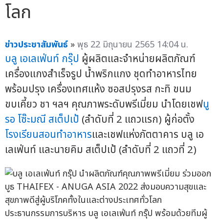
โลก
ข่าวประชาสัมพันธ์
»
พุธ 22 มิถุนายน 2565 14:04 น.
บลู เอเลเฟ่นท์ กรุ๊ป
ผู้ผลิตและจำหน่ายผลิตภัณฑ์
เครื่องแกงสำเร็จรูป น้ำพริกแกง ชุดทำอาหารไทย
พร้อมปรุง เครื่องเทศแห้ง ซอสปรุงรส กะทิ ขนม
ขบเคี้ยว ชา ฯลฯ คุณภาพระดับพรีเมี่ยม นำโดยเชฟ
นู
รอ โซ๊ะมณี สเต็ปเป้
(ลำดับที่ 2 แถวแรก) ผู้ก่อตั้ง
โรงเรียนสอนทำอาหาร
และเชฟแห่งภัตตาคาร บลู เอ
เลเฟ่นท์ และนายคิม สเต็ปเป้ (ลำดับที่ 2 แถวที่ 2)
ประธานกรรมการบริหาร บลู เอเลเฟ่นท์ กรุ๊ป พร้อมด้วยทีมผู้