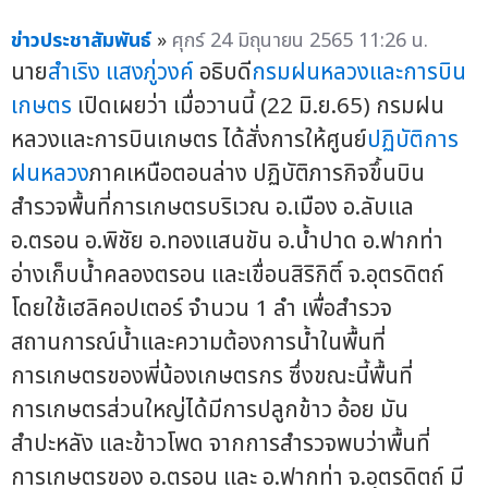
ข่าวประชาสัมพันธ์
»
ศุกร์ 24 มิถุนายน 2565 11:26 น.
นาย
สำเริง แสงภู่วงค์
อธิบดี
กรมฝนหลวงและการบิน
เกษตร
เปิดเผยว่า เมื่อวานนี้ (22 มิ.ย.65) กรมฝน
หลวงและการบินเกษตร ได้สั่งการให้ศูนย์
ปฏิบัติการ
ฝนหลวง
ภาคเหนือตอนล่าง ปฏิบัติภารกิจขึ้นบิน
สำรวจพื้นที่การเกษตรบริเวณ อ.เมือง อ.ลับแล
อ.ตรอน อ.พิชัย อ.ทองแสนขัน อ.น้ำปาด อ.ฟากท่า
อ่างเก็บน้ำคลองตรอน และเขื่อนสิริกิติ์ จ.อุตรดิตถ์
โดยใช้เฮลิคอปเตอร์ จำนวน 1 ลำ เพื่อสำรวจ
สถานการณ์น้ำและความต้องการน้ำในพื้นที่
การเกษตรของพี่น้องเกษตรกร ซึ่งขณะนี้พื้นที่
การเกษตรส่วนใหญ่ได้มีการปลูกข้าว อ้อย มัน
สำปะหลัง และข้าวโพด จากการสำรวจพบว่าพื้นที่
การเกษตรของ อ.ตรอน และ อ.ฟากท่า จ.อุตรดิตถ์ มี