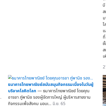
บี
ส
ม
โ
แ
ท
ชั
ส
เ
2
ธนาคารไทยพาณิชย์สนับสนุนกิจกรรมเนื่องในวันผู้
บริจาคโลหิตโลก
— ธนาคารไทยพาณิชย์ โดยคุณ
.
อารยา ภู่พานิช รองผู้จัดการใหญ่ ผู้บริหารสายงาน
กิจกรรมเพื่อสังคม มอบเ...
มิ.ย. 65