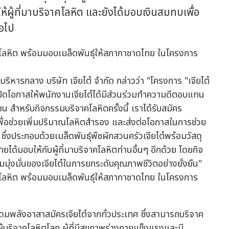
้ผู้ที่มาบริจาคโลหิต และยังได้มอบเงินสมทบเพื่อ
อไป
ิหารกลาง บริษัท เจียไต๋ จำกัด กล่าวว่า "โครงการ "เจียไต๋
่เปิดโอกาสให้พนักงานเจียไต๋ได้มีส่วนร่วมทำความดีตอบแทน
สำหรับกิจกรรมบริจาคโลหิตครั้งนี้ เราได้รับสมัคร
พื่อช่วยเพิ่มปริมาณโลหิตสำรอง และส่งต่อโอกาสในการช่วย
 ซึ่งประกอบด้วยเมล็ดพันธุ์พืชผักสวนครัวเจียไต๋พร้อมวัสดุ
ยได้มอบให้กับผู้ที่มาบริจาคโลหิตท่านอื่นๆ อีกด้วย โดยกิจ
ามมุ่งมั่นของเจียไต๋ในการยกระดับคุณภาพชีวิตอย่างยั่งยืน"
้ระดมพลังอาสาสมัครเจียไต๋จากทั่วประเทศ ซึ่งสามารถบริจาค
ู้บริจาคโลหิตโลก ผู้ที่มีสุขภาพร่างกายแข็งแรงและมี