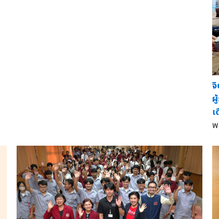
จ
ผ
เ
พ