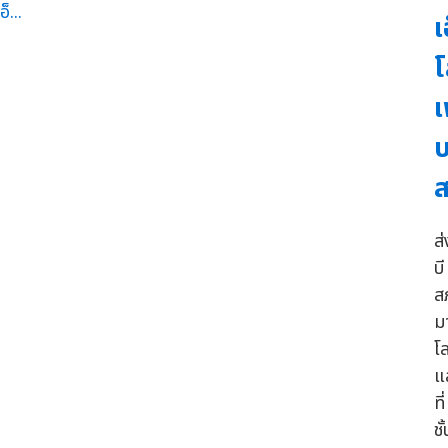
เ
โ
เ
บ
ส
บี
ส
ม
โ
แ
ท
ชั