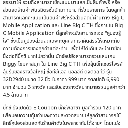
สรรมาให้ รวมถึงสามารถใช้คะแนนมาแลกเป็นสินค้าฟรี หรือ
ส่วนลดร้านค้าพันธมิตรชั้นนำมากมาย ที่ร่วมรายการ โดยลูกค้า
สามารถแลกคะแนนเป็นสินค้าฟรีหรือส่วนลดนี้ผ่านทาง Big C
Mobile Application และ Line Big C TH ซึ่งภายใน Big
C Mobile Application นี้ลูกค้าจะยังสามารถเจอ "คูปองรู้
ใจ" ซึ่งเป็นคูปองส่วนลดเฉพาะบุคคลที่เราคัดสรรให้เหมาะกับ
ความต้องการของลูกค้าแต่ละท่าน เพื่อให้ได้เก็บและนำมาช้อป
ปิ้งต่อที่บิ๊กซี มากไปกว่านั้น นักช้อปยังสามารถร่วมเล่นเกม
Biggy ไข่มหาสนุก ใน Line Big C TH เพื่อลุ้นบิ๊กเซอร์ไพรส์
ลุ้นรับของรางวัลใหญ่ ซื้อทีซีแอล แอลอีดี ดิจิตอลทีวี รุ่น
32D2940 ขนาด 32 นิ้ว ในราคา 999 บาท จากปกติ 6,990
บาท จำนวน 3 รางวัล และรับของรางวัลมากมายรวมมูลค่ากว่า
4.5 ล้านบาท
บิ๊กซี ยังเปิดตัว E-Coupon บิ๊กซีพลาซา มูลค่ารวม 120 บาท
เพื่อมอบความคุ้มค่าและความสะดวกสบายให้ลูกค้าสามารถใช้
สิทธิ์คูปองส่วนลดกับร้านค้าดังในพลาซากันได้ง่ายๆ โดยแบ่ง