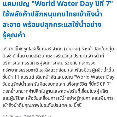
แคมเปญ "World Water Day ปีที่ 7"
ใช้พลังค้าปลีกหนุนคนไทยเข้าถึงน้ำ
สะอาด พร้อมปลุกกระแสใช้น้ำอย่าง
รู้คุณค่า
บริษัท บิ๊กซี ซูเปอร์เซ็นเตอร์ จำกัด (มหาชน) ห้างค้าปลีกในกลุ่ม
บีเจซี นำโดย นายอัศวิน เตชะเจริญวิกุล ประธานเจ้าหน้าที่
บริหารและกรรมการผู้จัดการใหญ่ ร่วมกับ กระทรวง
ทรัพยากรธรรมชาติและสิ่งแวดล้อม และพันธมิตรผู้ผลิตน้ำดื่ม
ชั้นนำ 11 แบรนด์ เดินหน้าจัดแคมเปญ "World Water Day
วันอนุรักษ์น้ำโลก รับผิดชอบต่อโลก เพื่อทุกชีวิต ที่บิ๊กซี ปีที่ 7"
ตอกย้ำบทบาทค้าปลีกในฐานะแพลตฟอร์มที่เชื่อมโยงผู้ผลิต
และผู้บริโภค เพื่อขับเคลื่อนการใช้น้ำอย่างรู้คุณค่า และเพิ่มการ
เข้าถึงน้ำดื่มคุณภาพในระดับประเทศ ณ บิ๊กซี