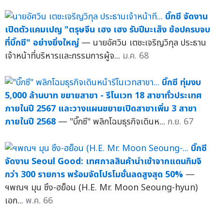
บิ๊กซี จัดงาน
เปิดตัวแคมเปญ "ตรุษจีน เฮง เฮง รับปีมะเส็ง ช้อปครบจบ
ที่บิ๊กซี" อย่างยิ่งใหญ่
— นายอัศวิน เตชะเจริญวิกุล ประธาน
เจ้าหน้าที่บริหารและกรรมการผู้จ...
ม.ค. 68
บิ๊กซี ทุ่มงบ
5,000 ล้านบาท ขยายสาขา - รีโนเวท 18 สาขาทั่วประเทศ
ภายในปี 2567 และวางแผนขยายเปิดสาขาเพิ่ม 3 สาขา
ภายในปี 2568
— "บิ๊กซี" พลิกโฉมธุรกิจเดินห...
ก.ย. 67
บิ๊กซี
จัดงาน Seoul Good: เทศกาลสินค้านำเข้าจากแดนกิมจิ
กว่า 300 รายการ พร้อมจัดโปรโมชั่นลดสูงสุด 50%
—
ฯพณฯ มุน ซึง-ฮย็อน (H.E. Mr. Moon Seoung-hyun)
เอก...
พ.ค. 66