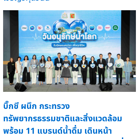
บิ๊กซี ผนึก กระทรวง
ทรัพยากรธรรมชาติและสิ่งแวดล้อม
พร้อม 11 แบรนด์น้ำดื่ม เดินหน้า