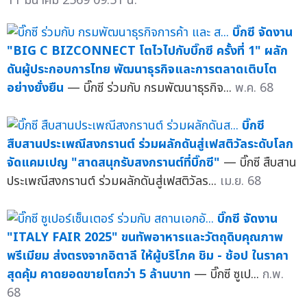
11 มีนาคม 2569 09:51 น.
บิ๊กซี จัดงาน
"BIG C BIZCONNECT โตไวไปกับบิ๊กซี ครั้งที่ 1" ผลัก
ดันผู้ประกอบการไทย พัฒนาธุรกิจและการตลาดเติบโต
อย่างยั่งยืน
— บิ๊กซี ร่วมกับ กรมพัฒนาธุรกิจ...
พ.ค. 68
บิ๊กซี
สืบสานประเพณีสงกรานต์ ร่วมผลักดันสู่เฟสติวัลระดับโลก
จัดแคมเปญ "สาดสนุกรับสงกรานต์ที่บิ๊กซี"
— บิ๊กซี สืบสาน
ประเพณีสงกรานต์ ร่วมผลักดันสู่เฟสติวัลร...
เม.ย. 68
บิ๊กซี จัดงาน
"ITALY FAIR 2025" ขนทัพอาหารและวัตถุดิบคุณภาพ
พรีเมียม ส่งตรงจากอิตาลี ให้ผู้บริโภค ชิม - ช้อป ในราคา
สุดคุ้ม คาดยอดขายโตกว่า 5 ล้านบาท
— บิ๊กซี ซูเป...
ก.พ.
68