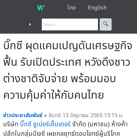
ไทย
English
◐
🔍︎
บิ๊กซี ผุดแคมเปญดันเศรษฐกิจ
ฟื้น รับเปิดประเทศ หวังดึงชาว
ต่างชาติจับจ่าย พร้อมมอบ
ความคุ้มค่าให้กับคนไทย
ข่าวประชาสัมพันธ์
»
จันทร์ 13 มิถุนายน 2565 13:15 น.
บริษัท
บิ๊กซี ซูเปอร์เซ็นเตอร์
จำกัด (มหาชน) ห้างค้า
ปลีกในกลุ่มบีเจซี เผยกลยุทธ์ตอบโจทย์ผู้บริโภค