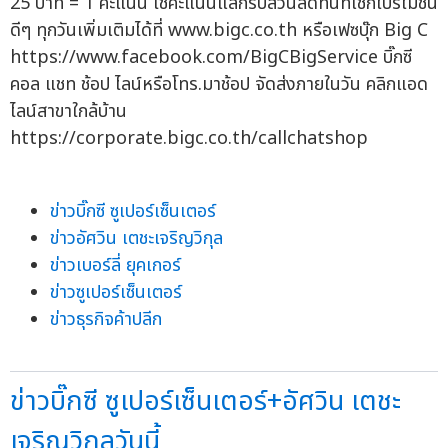
25 บาท = 1 คะแนน ใช้คะแนนแลกรับส่วนลดทันทีเช็กโปรโมชั่น
ดีๆ ทุกวันเพิ่มเติมได้ที่ www.bigc.co.th หรือเฟซบุ๊ก Big C
https://www.facebook.com/BigCBigService บิ๊กซี
คอล แชท ช้อป ไลน์หรือโทร.มาช้อป จัดส่งภายในวัน คลิกแอด
ไลน์สาขาใกล้บ้าน
https://corporate.bigc.co.th/callchatshop
ข่าวบิ๊กซี ซูเปอร์เซ็นเตอร์
ข่าวอัศวิน เตชะเจริญวิกุล
ข่าวเบอร์ลี่ ยุคเกอร์
ข่าวซูเปอร์เซ็นเตอร์
ข่าวธุรกิจค้าปลีก
ข่าวบิ๊กซี ซูเปอร์เซ็นเตอร์+อัศวิน เตชะ
เจริญวิกุลวันนี้