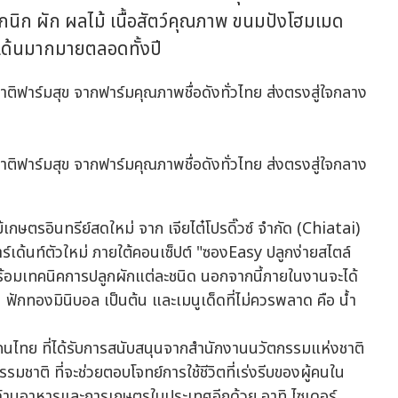
แกนิก ผัก ผลไม้ เนื้อสัตว์คุณภาพ ขนมปังโฮมเมด
เด้นมากมายตลอดทั้งปี
เกษตรอินทรีย์สดใหม่ จาก เจียไต๋โปรดิ๊วซ์ จำกัด (Chiatai)
ร์เด้นท์ตัวใหม่ ภายใต้คอนเซ็ปต์ "ซองEasy ปลูกง่ายสไตล์
ร้อมเทคนิคการปลูกผักแต่ละชนิด นอกจากนี้ภายในงานจะได้
 ฟักทองมินิบอล เป็นต้น และเมนูเด็ดที่ไม่ควรพลาด คือ น้ำ
คนไทย ที่ได้รับการสนับสนุนจากสำนักงานนวัตกรรมแห่งชาติ
ชาติ ที่จะช่วยตอบโจทย์การใช้ชีวิตที่เร่งรีบของผู้คนใน
ิจด้านอาหารและการเกษตรในประเทศอีกด้วย อาทิ ไซเดอร์