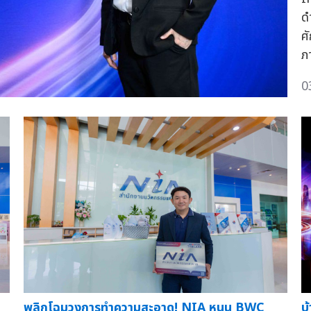
ด
ศ
ภ
0
พลิกโฉมวงการทำความสะอาด! NIA หนุน BWC
บ