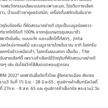
 กาแฟนวัตกรรมเลียนแบบกระเพาะชะมด, โปรตีนทางเลือก
 น้ำนมข้าวยาคูออร์แกนิก, เครื่องดื่มสกัดเข้มข้นจาก
ถุดิบท้องถิ่น ที่คัดสรรมาอย่างดี ปรุงเป็นเมนูอร่อยคาว-
ฑ์จากโกโก้แท้ 100% จากกลุ่มเกษตรชุมชนนางั่ว
็นรสชาติเข้มข้น, แบบแท่ง และเมล็ดโก้โก้สดๆ , Jinta
แปลกใหม่จากผลไม้ และเมนูอาหารไทยโบราณ อาทิ ไอศกรีม
อศกรีมข้าวเหนียวดำ, ไอศกรีมขนมครก เป็นต้น , The
ยเฮ้ลท์ตี้ เพราะเค้าเลือกใช้วัตถุดิบที่คัดสรรมาอย่างดี
งๆ เช่น บันโฮลวีทไส้สับปะรดหอมสุวรรณ
M 2022" ยกฟาร์มชื่อดังทั่วไทย สู่ใจกลางเมือง ส่งตรง
 วันที่ 15 มิ.ย. - 28 มิ.ย.65 , ศูนย์การค้าเซ็นทรัลเวิลดิ์
นที่ 27ก.ค. - 8 ส.ค. 65 และ ศูนย์การค้าเซ็นทรัล พระราม2 วัน