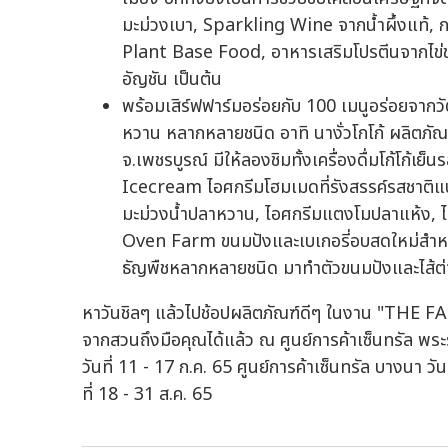
มะม่วงเบา, Sparkling Wine จากน้ำผึ้งแท้,
Plant Base Food, อาหารเสริมโปรตีนจากไข่ขาว,
อัญชัน เป็นต้น
พร้อมเสิร์ฟฟาร์มอร่อยกับ 100 เมนูอร่อยจากวัต
หวาน หลากหลายชนิด อาทิ นางั่วโกโก้ ผลิตภัณ
จ.เพชรบูรณ์ มีให้ลองชิมทั้งเครื่องดื่มโก้โก้เย
Icecream ไอศกรีมโฮมเมดที่รังสรรค์รสชาติ
มะม่วงน้ำปลาหวาน, ไอศกรีมแตงโมปลาแห้ง, ไ
Oven Farm ขนมปังและเบเกอรี่อบสดใหม่สำหรับสา
ธัญพืชหลากหลายชนิด มาทำตัวขนมปังและไส้ต่า
หาวันชิลๆ แล้วไปช้อปผลิตภัณฑ์ดีๆ ในงาน "THE FAR
จากสวนถึงมือคุณได้แล้ว ณ ศูนย์การค้าเซ็นทรัล พระราม3
วันที่ 11 - 17 ก.ค. 65 ศูนย์การค้าเซ็นทรัล บางนา วั
ที่ 18 - 31 ส.ค. 65