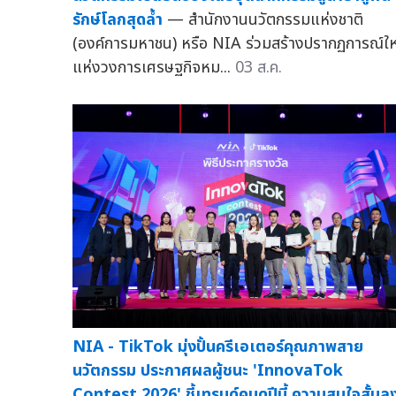
รักษ์โลกสุดล้ำ
— สำนักงานนวัตกรรมแห่งชาติ
(องค์การมหาชน) หรือ NIA ร่วมสร้างปรากฏการณ์ให
แห่งวงการเศรษฐกิจหม...
03 ส.ค.
NIA - TikTok มุ่งปั้นครีเอเตอร์คุณภาพสาย
นวัตกรรม ประกาศผลผู้ชนะ 'InnovaTok
Contest 2026' ชี้เทรนด์คนดูปีนี้ ความสนใจสั้นล