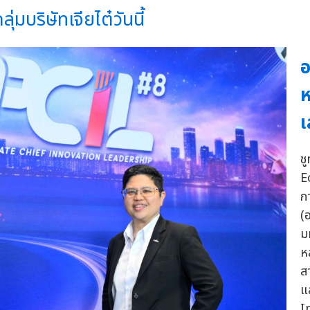
มบริษัทเจียไต๋วันนี้
อ
ห
เ
ช
E
ก
(
ม
ห
ส
แ
I