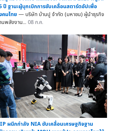
5 ปี ฐานะผู้บุกเบิกการขับเคลื่อนสตาร์ตอัปเพื่อ
ังคมไทย
— บริษัท บ้านปู จำกัด (มหาชน) ผู้นำธุรกิจ
้านพลังงาน...
08 ก.ค.
IP ผนึกกำลัง NIA ขับเคลื่อนเศรษฐกิจฐาน