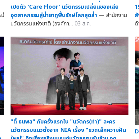
เปิดตัว 'Care Floor' นวัตกรรมเปลี่ยนของเสีย
1
ม่
อุตสาหกรรมสู่น้ำยาถูพื้นรักษ์โลกสุดล้ำ
— สำนักงาน
ส
นวัตกรรมแห่งชาติ (องค์กา...
03 ส.ค.
ด
"ตี๋ ธนพล" กับครั้งแรกใน "นวัตกร(ทำ)" ละคร
นวัตกรรมแนวตั้งจาก NIA เรื่อง "ขวดเล็กความฝัน
D
ง
ใหญ่" ดึงเรื่องจริงแบรนด์นวัตกรรมพันล้าน จุด