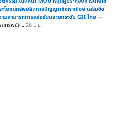
วัตกรรม เดินหน้า MOU หนุนผู้ประกอบการไทยใช้
ระโยชน์ทรัพย์สินทางปัญญาเชิงพาณิชย์ เสริมขีด
วามสามารถการแข่งขันและยกระดับ GII ไทย
—
รมทรัพย์สิ...
26 มิ.ย.