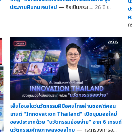
น
ประกายฝันคนเจนใหม่
— ถือเป็นกระแ...
26 มิ.ย.
ป
ค
ก
เอ็นไอเอโชว์นวัตกรรมฝีมือคนไทยผ่านซอฟต์คอน
เทนต์ "Innovation Thailand" เปิดมุมมองใหม่
ของประเทศด้วย "นวัตกรรมย่อยง่าย" จาก 6 เทรนด์
นวัตกรรมศักยภาพสูงของไทย
— กระทรวงการอ...