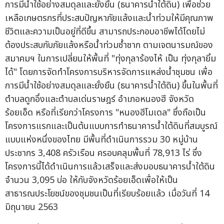
การมีน้ำใช้อย่างสมดุลและยั่งยืน (ธนาคารน้ำใต้ดิน) เพื่อช่วย
เหลือเกษตรกรที่ประสบปัญหาภัยแล้งและน้ำท่วมให้มีคุณภาพ
ชีวิตและความเป็นอยู่ที่ดีขึ้น สามารถประกอบอาชีพได้โดยไม่
ต้องประสบกับภัยแล้งหรือน้ำท่วมซ้ำซาก ตามเจตนารมณ์ของ
สมาคมฯ ในการเปลี่ยนให้พื้นที่ "ทุ่งกุลาร้องไห้ เป็น ทุ่งกุลายิ้ม
ได้" โดยการจัดทำโครงการบริหารจัดการแหล่งน้ำชุมชน เพื่อ
การมีน้ำใช้อย่างสมดุลและยั่งยืน (ธนาคารน้ำใต้ดิน) ขึ้นในพื้นที่
ตำบลดูกอึ่งและตำบลเด่นราษฎร์ อำเภอหนองฮี จังหวัด
ร้อยเอ็ด หรือที่เรียกว่าโครงการ "หนองฮีโมเดล" ซึ่งถือเป็น
โครงการแรกและเป็นต้นแบบการทำธนาคารน้ำใต้ดินที่สมบูรณ์
แบบแห่งหนึ่งของไทย มีพื้นที่ดำเนินการรวม 30 หมู่บ้าน
ประชากร 3,408 ครัวเรือน ครอบคลุมพื้นที่ 78,913 ไร่ ซึ่ง
โครงการนี้ได้ดำเนินการแล้วเสร็จและส่งมอบธนาคารน้ำใต้ดิน
จำนวน 3,095 บ่อ ให้กับจังหวัดร้อยเอ็ดเพื่อให้เป็น
สาธารณประโยชน์ของชุมชนเป็นที่เรียบร้อยแล้ว เมื่อวันที่ 14
มิถุนายน 2563