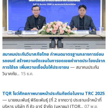
สมาคมประกันวินาศภัยไทย กำหนดมาตรฐานกลางการซ่อม
รถยนต์ สร้างความชัดเจนในการชดเชยค่าขาดประโยชน์จาก
การใช้รถ เพิ่มความเชื่อมั่นให้ประชาชน
— สมาคมประกัน
วินาศภัย...
15 ธ.ค.
TQR โชว์ศักยภาพนายหน้าประกันภัยต่อในงาน TRC 2025
— นายชนะพันธุ์ พิริยะพันธุ์ (ที่ 2 จากขวา) ประธานเจ้าหน้าที่
บริหาร บริษัท ที คิว อาร์ จำกัด (มหาชน) (TQR...
07 พ.ย.