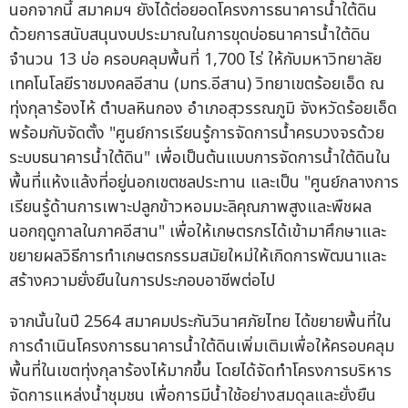
นอกจากนี้ สมาคมฯ ยังได้ต่อยอดโครงการธนาคารน้ำใต้ดิน
ด้วยการสนับสนุนงบประมาณในการขุดบ่อธนาคารน้ำใต้ดิน
จำนวน 13 บ่อ ครอบคลุมพื้นที่ 1,700 ไร่ ให้กับมหาวิทยาลัย
เทคโนโลยีราชมงคลอีสาน (มทร.อีสาน) วิทยาเขตร้อยเอ็ด ณ
ทุ่งกุลาร้องไห้ ตำบลหินกอง อำเภอสุวรรณภูมิ จังหวัดร้อยเอ็ด
พร้อมกับจัดตั้ง "ศูนย์การเรียนรู้การจัดการน้ำครบวงจรด้วย
ระบบธนาคารน้ำใต้ดิน" เพื่อเป็นต้นแบบการจัดการน้ำใต้ดินใน
พื้นที่แห้งแล้งที่อยู่นอกเขตชลประทาน และเป็น "ศูนย์กลางการ
เรียนรู้ด้านการเพาะปลูกข้าวหอมมะลิคุณภาพสูงและพืชผล
นอกฤดูกาลในภาคอีสาน" เพื่อให้เกษตรกรได้เข้ามาศึกษาและ
ขยายผลวิธีการทำเกษตรกรรมสมัยใหม่ให้เกิดการพัฒนาและ
สร้างความยั่งยืนในการประกอบอาชีพต่อไป
จากนั้นในปี 2564 สมาคมประกันวินาศภัยไทย ได้ขยายพื้นที่ใน
การดำเนินโครงการธนาคารน้ำใต้ดินเพิ่มเติมเพื่อให้ครอบคลุม
พื้นที่ในเขตทุ่งกุลาร้องไห้มากขึ้น โดยได้จัดทำโครงการบริหาร
จัดการแหล่งน้ำชุมชน เพื่อการมีน้ำใช้อย่างสมดุลและยั่งยืน