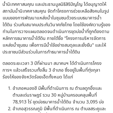
น้ำนิเทศศาสนคุณ และประธานมูลนิธิสิริปัญโญ ได้อนุญาตให้
สถาบันน้ำนิเทศศาสนคุณ จัดทำโครงการช่วยเหลือสังคมในรูป
แบบของการพัฒนาแหล่งน้ำในชุมชนด้วยระบบธนาคารน้ำ
ใต้ดิน ร่วมกับสมาคมประกันวินาศภัยไทย โดยใช้องค์ความรู้ของ
ท่านในการวางแผนตลอดจนดำเนินการขุดบ่อน้ำที่ถูกต้องตาม
หลักการธนาคารน้ำใต้ดิน ภายใต้ชื่อ "โครงการบริหารจัดการ
แหล่งน้ำชุมชน เพื่อการมีน้ำใช้อย่างสมดุลและยั่งยืน" และให้
ประชาชนมีส่วนร่วมในการทำธนาคารน้ำใต้ดิน
ตลอดระยะเวลา 3 ปีที่ผ่านมา สมาคมฯ ได้ดำเนินการโครง
การฯ แล้วเสร็จรวมทั้งสิ้น 3 อำเภอ ซึ่งอยู่ในพื้นที่ทุ่งกุลา
ร้องไห้ของจังหวัดร้อยเอ็ดทั้งหมด ได้แก่
อำเภอหนองฮี มีพื้นที่ดำเนินการ ณ ตำบลดูกอึ่งและ
ตำบลเด่นราษฎร์ รวม 30 หมู่บ้านครอบคลุมพื้นที่
78,913 ไร่ ขุดบ่อธนาคารน้ำใต้ดิน จำนวน 3,095 บ่อ
อำเภอสุวรรณภูมิ มีพื้นที่ดำเนินการ ณ ตำบลสระคูและ