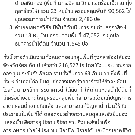
ตำบลหินกอง (พื้นที่ มทร.อีสาน วิทยาเขตร้อยเอ็ด ณ ทุ่ง
กุลาร้องไห้) รวม 23 หมู่บ้าน ครอบคลุมพื้นที่ 90,562 ไร่
ขุดบ่อธนาคารน้ำใต้ดิน จำนวน 2,486 บ่อ
อำเภอเกษตรวิสัย มีพื้นที่ดำเนินการ ณ ตำบลกู่กาสิงห์
รวม 13 หมู่บ้าน ครอบคลุมพื้นที่ 47,052 ไร่ ขุดบ่อ
ธนาคารน้ำใต้ดิน จำนวน 1,545 บ่อ
ทั้งนี้ การดำเนินงานทั้งหมดครอบคลุมพื้นที่ทุ่งกุลาร้องไห้ของ
จังหวัดร้อยเอ็ดไปแล้วกว่า 216,527 ไร่ โดยใช้งบประมาณจาก
กองทุนประกันภัยพืชผล รวมทั้งสิ้นกว่า 63 ล้านบาท ซึ่งพื้นที่
ทั้ง 3 อำเภอนี้ถือเป็นศูนย์กลางของทุ่งกุลาร้องไห้ซึ่งจะเชื่อม
โยงกันตามหลักการธนาคารน้ำใต้ดิน ทำให้เกิดแหล่งน้ำใต้ดินที่
มีเครือข่ายขนาดใหญ่ครอบคลุมพื้นที่สามารถช่วยแก้ปัญหาการ
ขาดแคลนน้ำจากภัยแล้ง และสามารถแก้ปัญหาน้ำท่วมให้กับ
ประชาชนในพื้นที่ได้ ตลอดจนสร้างความสมดุลและยั่งยืนของ
แหล่งน้ำเพื่อการอุปโภค บริโภค รวมถึงแหล่งน้ำเพื่อ
การเกษตร ช่วยให้ประชาชนมีอาชีพ มีรายได้ และมีคุณภาพชีวิต