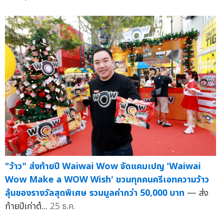
"ว้าว" ส่งท้ายปี Waiwai Wow จัดแคมเปญ 'Waiwai
Wow Make a WOW Wish' ชวนทุกคนครีเอทความว้าว
ลุ้นของรางวัลสุดพิเศษ รวมมูลค่ากว่า 50,000 บาท
— ส่ง
ท้ายปีเก่าต้...
25 ธ.ค.