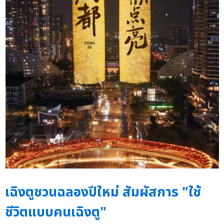
เฉิงตูชวนฉลองปีใหม่ สัมผัสการ "ใช้
ชีวิตแบบคนเฉิงตู"