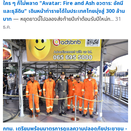
ใคร ๆ ก็ไม่พลาด "Avatar: Fire and Ash อวตาร: อัคนี
และธุลีดิน" เดินหน้าทำรายได้ในประเทศไทยมุ่งสู่ 300 ล้าน
บาท
— หยุดยาวนี้ไปฉลองส่งท้ายปีเก่าต้อนรับปีใหม่ก...
31
ธ.ค.
กทม. เตรียมพร้อมมาตรการดูแลความปลอดภัยประชาชน -