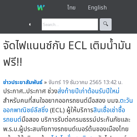
ไทย
English
◐
🔍︎
จัดไฟแนนซ์กับ ECL เติมน้ำมัน
ฟรี!!
ข่าวประชาสัมพันธ์
»
จันทร์ 19 ธันวาคม 2565 13:42 น.
ประกาศ..ประกาศ ช่วง
ส่งท้ายปีเก่าต้อนรับปีใหม่
สำหรับคนที่สนใจอยากออกรถยนต์มือสอง บมจ.
ตะวัน
ออกพาณิชย์ลีสซิ่ง
(ECL) ผู้ให้บริการ
สินเชื่อเช่าซื้อ
รถยนต์
มือสอง บริการรับต่อกรมธรรม์ประกันภัยและ
พ.ร.บ.ผู้ประสบภัยทางรถยนต์เบอร์ต้นของเมืองไทย