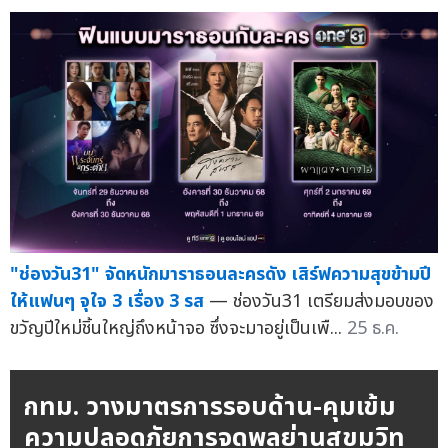
"ช่องวัน31" จัดหนักมาราธอนละครดัง เสิร์ฟความสุขข้ามปี
ให้แฟนๆ จุใจ 3 เรื่อง 3 รส
— ช่องวัน31 เตรียมส่งมอบของ
ขวัญปีใหม่ชิ้นใหญ่ถึงหน้าจอ ซึ่งจะมาอยู่เป็นเพื...
25 ธ.ค.
กทม. วางมาตรการรอบด้าน-คุมเข้ม
ความปลอดภัยการจุดพลุย่านสุขุมวิท