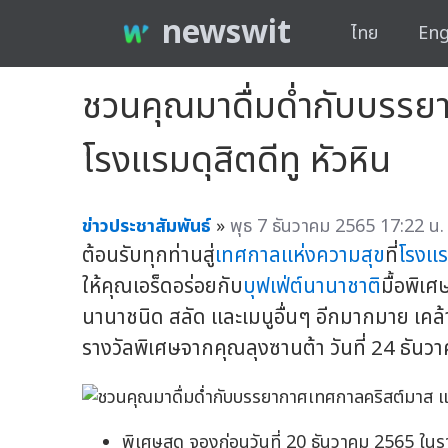
newswit
ไทย
Eng
ชวนคุณมาดื่มด่ำกับบรรยา
โรงแรมดุสิตดีทู หัวหิน
ข่าวประชาสัมพันธ์
»
พุธ 7 ธันวาคม 2565 17:22 น.
ต้อนรับทุกท่านสู่
เทศกาลแห่งความสุข
ที่
โรงแร
ให้คุณเอร็ดอร่อยกับ
บุฟเฟ่ต์นานาชาติ
มื้อพิเศ
นานาชนิด สลัด และเมนูอื่นๆ อีกมากมาย เคล
รางวัลพิเศษจากคุณลุงซานต้า วันที่ 24 ธัน
พิเศษสุด จองก่อนวันที่ 20 ธันวาคม 2565 ในร