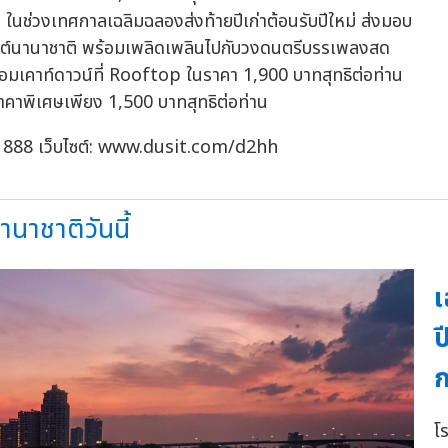
ข ในช่วงเทศกาลเฉลิมฉลองส่งท้ายปีเก่าต้อนรับปีใหม่ ส่งมอบ
ฟเฟ่ต์นานาชาติ พร้อมเพลิดเพลินไปกับวงดนตรีบรรเพลงสด
อมเคาท์ดาวน์ที่ Rooftop ในราคา 1,900 บาทสุทธิต่อท่าน
าคาพิเศษเพียง 1,500 บาทสุทธิต่อท่าน
 516 888 เว็บไซต์: www.dusit.com/d2hh
นาชาติวันนี้
เ
ป
ก
โ