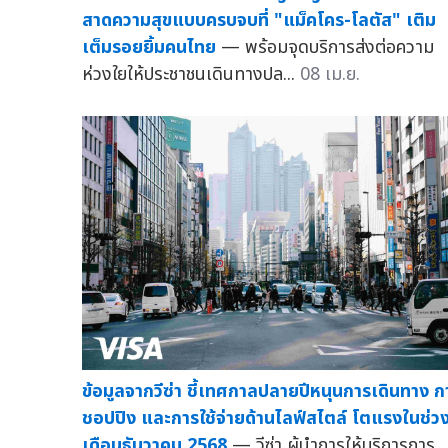
สาดความสุขแบบครบจบที่ "แม็คโคร-โลตัส" เติม
เต็มรอยยิ้มคนไทย
— พร้อมจุดบริการส่งต่อความ
ห่วงใยให้ประชาชนเดินทางปล...
08 เม.ย.
ข้อมูลจากวีซ่า ชี้เทศกาลปลายปีหนุนการเดินทาง ก
ชอปปิง และการใช้จ่ายด้านไลฟ์สไตล์ โตแรงในช่ว
เดือนธันวาคม 2568
— วีซ่า ผู้นำการให้บริการการ