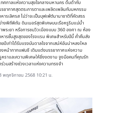
ู่เทศกาลแห่งความสุขใจกลางมหานคร ดื่มด่ำกับ
รรยากาศสุดตระการตาและเพลิดเพลินกับมหกรรม
าหารเลิศรส ไม่ว่าจะเป็นบุฟเฟ่ต์นานาชาติที่คัดสรร
ย่างพิถีพิถัน ดินเนอร์สุดพิเศษบนเรือหรูริมแม่น้ำ
จ้าพระยา หรือการชมวิวเมืองแบบ 360 องศา ณ ห้อง
าหารชั้นสูงสุดของโรงแรม พิเศษสำหรับปีนี้ ค่ำคืนส่ง
้ายปีเก่าได้รับแรงบันดาลใจจากเสน่ห์อันน่าหลงใหล
องหน้ากากแฟนซี เติมแต่งบรรยากาศแห่งความ
รูหราและความพิเศษให้ยิ่งงดงาม จูงมือคนที่คุณรัก
าร่วมสร้างช่วงเวลาแห่งความทรงจำ
3 พฤศจิกายน 2568 10:21 น.