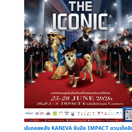
นับถอยหลัง KANIVA จับมือ IMPACT ชวนเช็คอิ