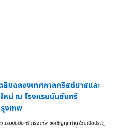
ฉลิมฉลองเทศกาลคริสต์มาสและ
ีใหม่ ณ โรงแรมบันยันทรี
รุงเทพ
รงแรมบันยันทรี กรุงเทพ ขอเชิญทุกท่านร่วมเปิดประตู