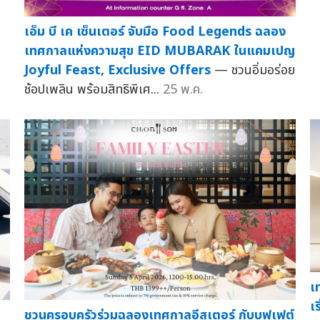
เอ็ม บี เค เซ็นเตอร์ จับมือ Food Legends ฉลอง
เทศกาลแห่งความสุข EID MUBARAK ในแคมเปญ
Joyful Feast, Exclusive Offers
— ชวนอิ่มอร่อย
ช้อปเพลิน พร้อมสิทธิพิเศ...
25 พ.ค.
เ
เ
ชวนครอบครัวร่วมฉลองเทศกาลอีสเตอร์ กับบุฟเฟต์