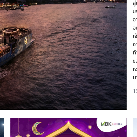
ส
บ
อ
อ
เ
อ
ท
ข
ห
ม
1