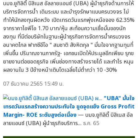
บมจ.ยูทิลิตี้ บิสิเนส อัลลายแอนซ์ (UBA) ผู้นำธุรกิจด้านการให้
บริการจัดการน้ำ เดินระบบ และบำรุงรักษาแบบครบวงจร ไม่
ทำให้นักลงทุนผิดหวัง เปิดเทรดวันแรกพุ่งเหนือจอง 62.35%
จากราคาไอพีโอ 1.70 บาท/หุ้น สะท้อนความเชื่อมั่นของนัก
ลงทุน ที่มีต่อบริษัทในฐานะผู้นำธุรกิจการจัดการน้ำครบวงจร
อนาคตไกล ฟากซีอีโอ " สมชาติ สังหิตกุล " มั่นใจจากฐานทุนที่
เพิ่มขึ้น ปริมาณงานภาครัฐ- เอกชนเปิดให้ประมูลอีกเพียบ รุกข
ยายงานต่อยอดธุรกิจ เพิ่มช่องทางสร้างรายได้ และกำไร หนุน
ผลงานใน 3 ปีข้างหน้าเติบโตเฉลี่ยไม่ต่ำกว่า 10 -30%
07 ธันวาคม 2565 15:49 น.
"UBA" มั่นใจ
เทรดวันแรกสร้างความประทับใจ ชูดจุดแข็ง Gross Profit
Margin- ROE ระดับสูงต่อเนื่อง
— บมจ.ยูทิลิตี้ บิสิเนส อัล
ลายแอนซ์ (UBA) ผู้นำธุรกิจบริการ...
ธ.ค. 65