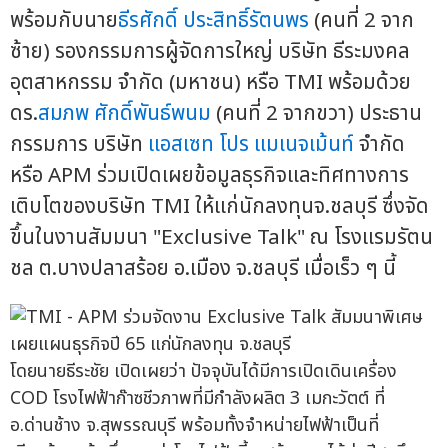
พร้อมกับนาย
ธีรศักดิ์ ประสิทธิ์รัตนพร
(คนที่ 2 จาก
ซ้าย) รองกรรมการผู้จัดการใหญ่ บริษัท ธีระมงคล
อุตสาหกรรม จำกัด (มหาชน) หรือ TMI พร้อมด้วย
ดร.
สมภพ ศักดิ์พันธ์พนม
(คนที่ 2 จากขวา) ประธาน
กรรมการ บริษัท
แอสเซท โปร แมเนจเม้นท์
จำกัด
หรือ APM ร่วมเปิดเผยข้อมูลธุรกิจและทิศทางการ
เติบโตของบริษัท TMI ให้แก่นักลงทุนจ.ชลบุรี ซึ่งจัด
ขึ้นในงานสัมมนา "Exclusive Talk" ณ โรงแรมรัตน
ชล ต.บางปลาสร้อย อ.เมือง จ.ชลบุรี เมื่อเร็ว ๆ นี้
โดยนายธีระชัย เปิดเผยว่า ปัจจุบันได้มีการเปิดเดินเครื่อง
COD โรงไฟฟ้าก๊าซชีวภาพที่มีกำลังผลิต 3 เมกะวัตต์ ที่
อ.ด่านช้าง จ.สุพรรณบุรี พร้อมทั้งจำหน่ายไฟฟ้าเป็นที่