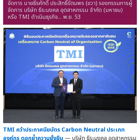
จัดการ นายธีรศักดิ์ ประสิทธิ์รัตนพร (ขวา) รองกรรมการผู้
จัดการ บริษัท ธีระมงคล อุตสาหกรรม จำกัด (มหาชน)
หรือ TMI ดำเนินธุรกิจ...
พ.ย. 53
TMI คว้าประกาศนียบัตร Carbon Neutral ประเภท
องค์กร ตอกย้ำความยั่งยืน
— บริษัท ธีระมงคล อุตสาหกรรม