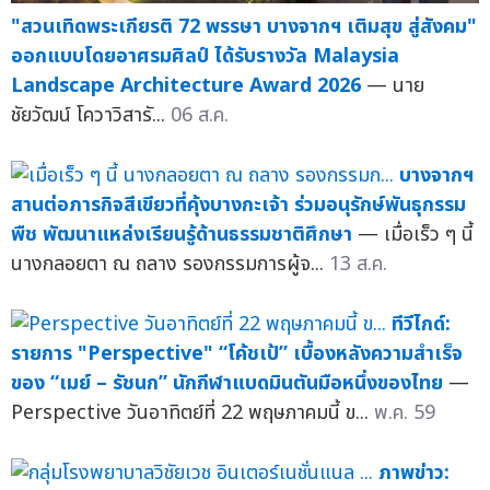
"สวนเทิดพระเกียรติ 72 พรรษา บางจากฯ เติมสุข สู่สังคม"
ออกแบบโดยอาศรมศิลป์ ได้รับรางวัล Malaysia
Landscape Architecture Award 2026
— นาย
ชัยวัฒน์ โควาวิสารั...
06 ส.ค.
บางจากฯ
สานต่อภารกิจสีเขียวที่คุ้งบางกะเจ้า ร่วมอนุรักษ์พันธุกรรม
พืช พัฒนาแหล่งเรียนรู้ด้านธรรมชาติศึกษา
— เมื่อเร็ว ๆ นี้
นางกลอยตา ณ ถลาง รองกรรมการผู้จ...
13 ส.ค.
ทีวีไกด์:
รายการ "Perspective" “โค้ชเป้” เบื้องหลังความสำเร็จ
ของ “เมย์ – รัชนก” นักกีฬาแบดมินตันมือหนึ่งของไทย
—
Perspective วันอาทิตย์ที่ 22 พฤษภาคมนี้ ข...
พ.ค. 59
ภาพข่าว: