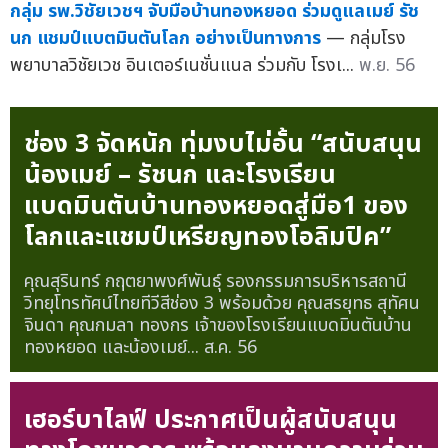
กลุ่ม รพ.วิชัยเวชฯ จับมือบ้านทองหยอด ร่วมดูแลเมย์ รัช
นก แชมป์แบตมินตันโลก อย่างเป็นทางการ
— กลุ่มโรง
พยาบาลวิชัยเวช อินเตอร์เนชั่นแนล ร่วมกับ โรงเ...
พ.ย. 56
ช่อง 3 จัดหนัก ทุ่มงบไม่อั้น “สนับสนุน
น้องเมย์ – รัชนก และโรงเรียน
แบดมินตันบ้านทองหยอดสู่มือ1 ของ
โลกและแชมป์เหรียญทองโอลิมปิค”
คุณสุรินทร์ กฤตยาพงศ์พันธุ์ รองกรรมการบริหารสถานี
วิทยุโทรทัศน์ไทยทีวีสีช่อง 3 พร้อมด้วย คุณสรยุทธ สุทัศน
จินดา คุณกมลา ทองกร เจ้าของโรงเรียนแบดมินตันบ้าน
ทองหยอด และน้องเมย์...
ส.ค. 56
เฮอร์บาไลฟ์ ประกาศเป็นผู้สนับสนุน