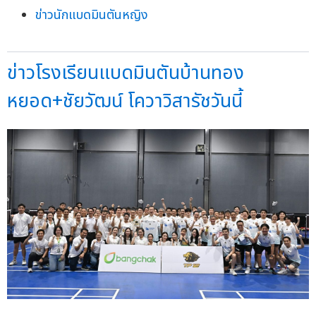
ข่าวนักแบดมินตันหญิง
ข่าวโรงเรียนแบดมินตันบ้านทอง
หยอด+ชัยวัฒน์ โควาวิสารัชวันนี้