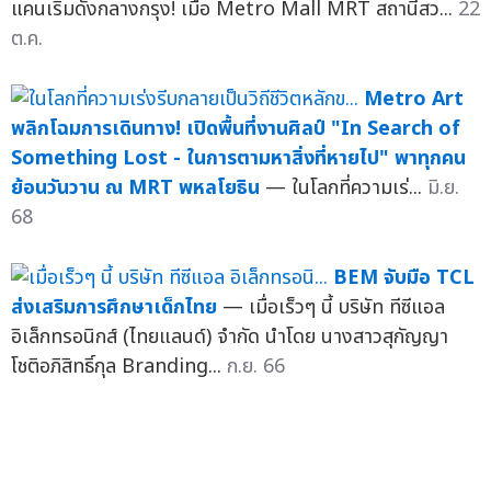
แคนเริ่มดังกลางกรุง! เมื่อ Metro Mall MRT สถานีสว...
22
ต.ค.
Metro Art
พลิกโฉมการเดินทาง! เปิดพื้นที่งานศิลป์ "In Search of
Something Lost - ในการตามหาสิ่งที่หายไป" พาทุกคน
ย้อนวันวาน ณ MRT พหลโยธิน
— ในโลกที่ความเร่...
มิ.ย.
68
BEM จับมือ TCL
ส่งเสริมการศึกษาเด็กไทย
— เมื่อเร็วๆ นี้ บริษัท ทีซีแอล
อิเล็กทรอนิกส์ (ไทยแลนด์) จำกัด นำโดย นางสาวสุกัญญา
โชติอภิสิทธิ์กุล Branding...
ก.ย. 66
BEM
และ BMN พัฒนาพื้นที่สถานี MRT พหลโยธินต่อเนื่อง จัด
กิจกรรมอาร์ต ซีรีย์ 2 Playable Art อาร์ตเล่นได้
—