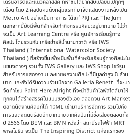
เดิร์นอาร์ตและแนวคลาสสิค ที่หาชมได้ยากสับเปลี่ยนไปทุกๆ
เดือน โดย 2 ศิลปินคนดังกลุ่มแรกที่มาจัดแสดงงานหลังเปิด
Metro Art อย่างเป็นทางการ ได้แก่ PRJ และ The Jum
นอกจากนี้ยังมีพื้นที่สำหรับทำกิจกรรมศิลปะอยู่มากมาย ไม่ว่า
จะเป็น Art Learning Centre หรือ ศูนย์การเรียนรู้ทาง
ศิลปะ โดยร่วมกับ เครือข่ายสีน้ำนานาชาติ หรือ IWS
Thailand ( International Watercolor Society
Thailand ) ที่สร้างขึ้นเพื่อเป็นพื้นที่สำหรับเรียนรู้ทางศิลปะใน
แขนงต่างๆ รวมทั้ง IWS Gallery และ IWS Shop โชว์รูม
สำหรับการแสดงงานและขายผลงานศิลปะที่มีมูลค่าสูงนับล้าน
บาท และยังได้รับความร่วมมือจาก Galleria Benetti ที่จะมา
จัดทำโซน Paint Here Alright ที่จะนำสินค้าไลฟ์สไตล์มาให้
ทุกคนได้สร้างสรรค์ในแบบของตัวเอง ตลอดจน Art Market
ตลาดนัดงานศิลป์ที่ได้ 10ML เข้ามาบริหารจัดการ รวมไปถึง
การแสดงดนตรีสดอีกมากมายจากศิลปินที่มีชื่อเสียงตลอดทั้ง
ปี 2566 โดย BEM และ BMN หวังว่า สถานีรถไฟฟ้า MRT
พหลโยธิน จะเป็น The Inspiring District แห่งแรกของ