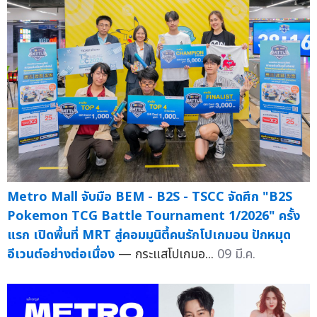
Metro Mall จับมือ BEM - B2S - TSCC จัดศึก "B2S
Pokemon TCG Battle Tournament 1/2026" ครั้ง
แรก เปิดพื้นที่ MRT สู่คอมมูนิตี้คนรักโปเกมอน ปักหมุด
อีเวนต์อย่างต่อเนื่อง
— กระแสโปเกมอ...
09 มี.ค.