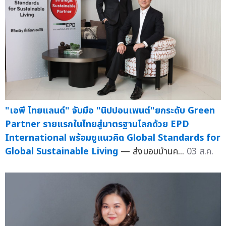
"เอพี ไทยแลนด์" จับมือ "นิปปอนเพนต์"ยกระดับ Green
Partner รายแรกในไทยสู่มาตรฐานโลกด้วย EPD
International พร้อมชูแนวคิด Global Standards for
Global Sustainable Living
— ส่งมอบบ้านค...
03 ส.ค.