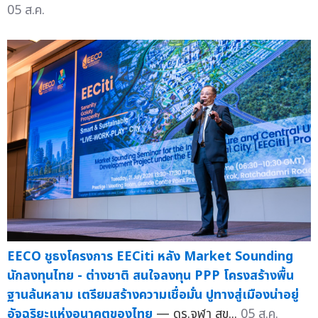
05 ส.ค.
EECO ชูธงโครงการ EECiti หลัง Market Sounding
นักลงทุนไทย - ต่างชาติ สนใจลงทุน PPP โครงสร้างพื้น
ฐานล้นหลาม เตรียมสร้างความเชื่อมั่น ปูทางสู่เมืองน่าอยู่
อัจฉริยะแห่งอนาคตของไทย
— ดร.จุฬา สุข...
05 ส.ค.