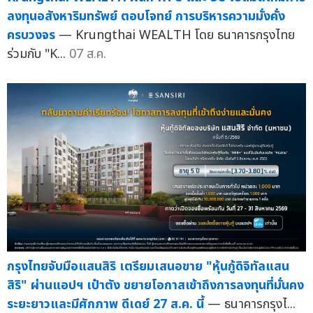
ลงทุนอสังหาริมทรัพย์ ตอบโจทย์ การบริหารความมั่งคั่ง
ครบวงจร
— Krungthai WEALTH โดย ธนาคารกรุงไทย
ร่วมกับ "K...
07 ส.ค.
กรุงไทยจับมือแสนสิริ เตรียมเสนอขาย "หุ้นกู้ดิจิทัลแสน
สิริ" ผ่านแอปฯ เป๋าตัง ขยายโอกาสเข้าถึงการลงทุนที่มั่นคง
ระยะยาวและมีศักภาพ ดีเดย์ 27 ส.ค. นี้
— ธนาคารกรุงไ...