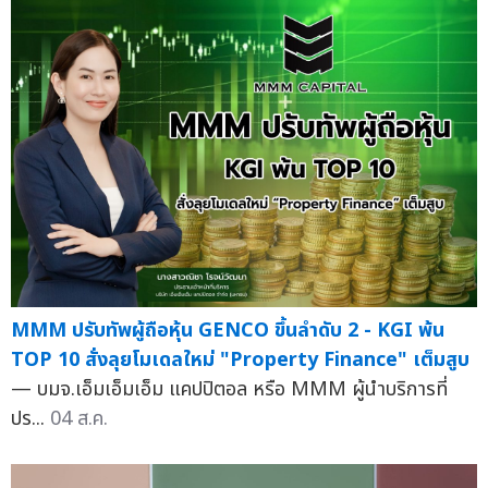
MMM ปรับทัพผู้ถือหุ้น GENCO ขึ้นลำดับ 2 - KGI พ้น
TOP 10 สั่งลุยโมเดลใหม่ "Property Finance" เต็มสูบ
— บมจ.เอ็มเอ็มเอ็ม แคปปิตอล หรือ MMM ผู้นำบริการที่
ปร...
04 ส.ค.