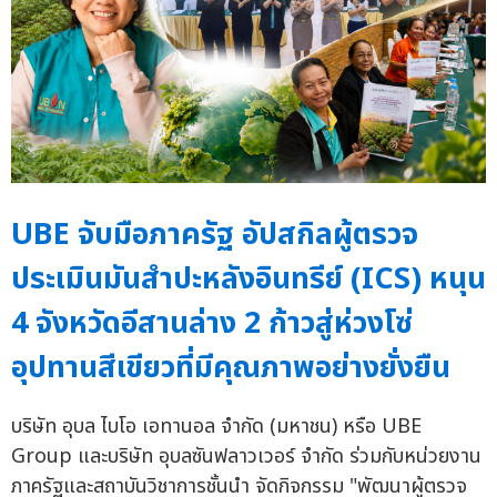
UBE จับมือภาครัฐ อัปสกิลผู้ตรวจ
ประเมินมันสำปะหลังอินทรีย์ (ICS) หนุน
4 จังหวัดอีสานล่าง 2 ก้าวสู่ห่วงโซ่
อุปทานสีเขียวที่มีคุณภาพอย่างยั่งยืน
บริษัท อุบล ไบโอ เอทานอล จำกัด (มหาชน) หรือ UBE
Group และบริษัท อุบลซันฟลาวเวอร์ จำกัด ร่วมกับหน่วยงาน
ภาครัฐและสถาบันวิชาการชั้นนำ จัดกิจกรรม "พัฒนาผู้ตรวจ