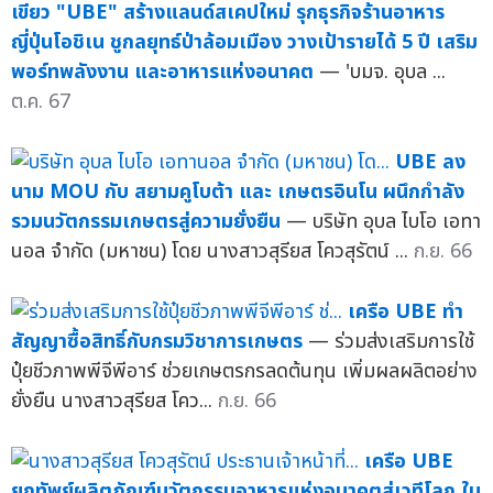
เขียว "UBE" สร้างแลนด์สเคปใหม่ รุกธุรกิจร้านอาหาร
ญี่ปุ่นโอชิเน ชูกลยุทธ์ป่าล้อมเมือง วางเป้ารายได้ 5 ปี เสริม
พอร์ทพลังงาน และอาหารแห่งอนาคต
— 'บมจ. อุบล ...
ต.ค. 67
UBE ลง
นาม MOU กับ สยามคูโบต้า และ เกษตรอินโน ผนึกกำลัง
รวมนวัตกรรมเกษตรสู่ความยั่งยืน
— บริษัท อุบล ไบโอ เอทา
นอล จำกัด (มหาชน) โดย นางสาวสุรียส โควสุรัตน์ ...
ก.ย. 66
เครือ UBE ทำ
สัญญาซื้อสิทธิ์กับกรมวิชาการเกษตร
— ร่วมส่งเสริมการใช้
ปุ๋ยชีวภาพพีจีพีอาร์ ช่วยเกษตรกรลดต้นทุน เพิ่มผลผลิตอย่าง
ยั่งยืน นางสาวสุรียส โคว...
ก.ย. 66
เครือ UBE
ยกทัพย์ผลิตภัณฑ์นวัตกรรมอาหารแห่งอนาคตสู่เวทีโลก ใน