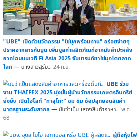
"UBE" เปิดตัวนวัตกรรม "ไข่มุกพร้อมทาน" อร่อยง่ายๆ
ปราศจากสารกันบูด เพิ่มมูลค่าผลิตภัณฑ์จากมันสำปะหลัง
อวดโฉมบนเวที Fi Asia 2025 จับเทรนด์ชาไข่มุกโตตลาด
โลก
— นางสาวสุรีย...
24 ก.ย.
UBE ร่วม
งาน THAIFEX 2025 มุ่งมั่นผู้นำนวัตกรรมเกษตรอินทรีย์
ยั่งยืน เปิดไฮไลท์ "ทาสุโกะ" ชม ชิม ช้อปสุดยอดสินค้า
มาตรฐานระดับสากล
— นับว่าเป็นแสดงสินค้าอาหา...
พ.ค.
68
ผู้ถือหุ้นไฟ