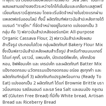
ทาสุโกะ บราวนี่อบกรอบพร้อมทานรสชาติ "Sea Salt" เป็นการ
ผสมผสานอย่างลงตัวระหว่างโกโก้เข้มข้นและเกลือทะเลสุดพรี
เมี่ยมกับบราวนี่สุดกรอบ โดยจะเริ่มจัดจำหน่ายในช่วงแรกผ่าน
แพลตฟอร์มออนไลน์ ทั้งนี้ ผลิตภัณฑ์ฟลาวมันสำปะหลังภายใต้
แบรนด์ "ทาสุโกะ" ที่จัดจำหน่ายอยู่ในตลาด แบ่งออกเป็น 3
กลุ่ม คือ 1) ฟลาวมันสำปะหลังออร์แกนิค: All-purpose
Organic Cassava Flour, 2) ฟลาวมันสำปะหลังผสม
สำเร็จรูป ประกอบไปด้วย กลุ่มผลิตภัณฑ์ Bakery Flour Mix
ซึ่งเป็นฟลาวมันสำปะหลังผสมสำเร็จรูป สำหรับทำขนมเบเกอรี่
ได้แก่ คุกกี้, บราวนี่, แพนเค้ก, บัตเตอร์คัพเค้ก, เค้กกล้วย
หอม, ชิฟฟ่อนเค้ก และ เครปเค้ก และผลิตภัณฑ์ Batter Mix
แป้งทอดกรอบ นวัตกรรมแป้งทอดกรอบ อร่อย สุขทุกคำ และ
ผลิตภัณฑ์กลุ่มที่ 3) ผลิตภัณฑ์แปรรูปพร้อมทาน (Ready To
Eat) แบ่งออกเป็น 2 ผลิตภัณฑ์ ได้แก่ Brownie Brittle บรา
วนี่อบกรอบ รสอัลมอนด์ และรส Sea Salt และขนมปัง กลูเตน
ฟรี (Gluten Free Bread) ที่มีทั้ง White bread, Artisan
Bread และ Riceberry Bread