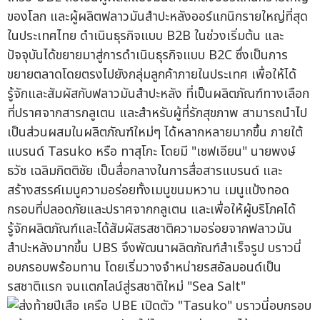
ของโลก และผู้ผลิตฟลาวมันสำปะหลังออร์แกนิกรายใหญ่ที่สุด
ในประเทศไทย ดำเนินธุรกิจแบบ B2B ในช่วงเริ่มต้น และ
ปัจจุบันได้ขยายมาสู่การดำเนินธุรกิจแบบ B2C ซึ่งเป็นการ
ขยายตลาดโดยตรงไปยังกลุ่มลูกค้าภายในประเทศ เพื่อให้ได้
รู้จักและสัมผัสกับฟลาวมันสำปะหลัง ที่เป็นผลิตภัณฑ์ทางเลือก
ที่ปราศจากสารกลูเตน และสำหรับผู้ที่รักสุขภาพ สามารถนำไป
เป็นส่วนผสมในผลิตภัณฑ์ใหม่ๆ ได้หลากหลายมากขึ้น ภายใต้
แบรนด์ Tasuko หรือ ทาสุโกะ โดยมี "เชฟเอียน" นายพงษ์
ธวัช เฉลิมกิตติชัย เป็นสื่อกลางในการสื่อสารแบรนด์ และ
สร้างสรรค์เมนูความอร่อยทั้งเมนูขนมหวาน เมนูแป้งทอด
กรอบที่ปลอดภัยและปราศจากกลูเตน และเพื่อให้ผู้บริโภคได้
รู้จักผลิตภัณฑ์และได้สัมผัสรสชาติความอร่อยจากฟลาวมัน
สำปะหลังมากขึ้น UBS จึงพัฒนาผลิตภัณฑ์สำเร็จรูป บราวนี่
อบกรอบพร้อมทาน โดยเริ่มวางจำหน่ายรสอัลมอนด์เป็น
รสชาติแรก จนแตกไลน์สู่รสชาติใหม่ "Sea Salt"