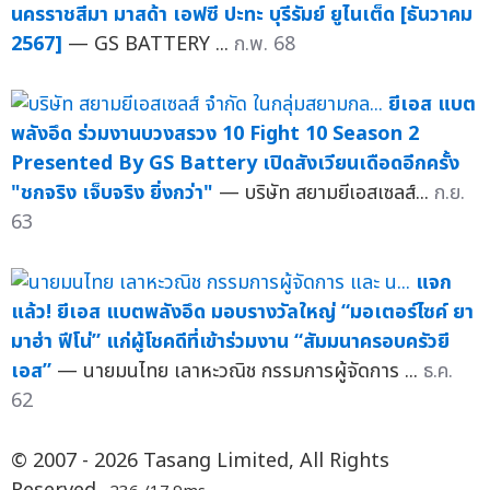
นครราชสีมา มาสด้า เอฟซี ปะทะ บุรีรัมย์ ยูไนเต็ด [ธันวาคม
2567]
— GS BATTERY ...
ก.พ. 68
ยีเอส แบต
พลังอึด ร่วมงานบวงสรวง 10 Fight 10 Season 2
Presented By GS Battery เปิดสังเวียนเดือดอีกครั้ง
"ชกจริง เจ็บจริง ยิ่งกว่า"
— บริษัท สยามยีเอสเซลส์...
ก.ย.
63
แจก
แล้ว! ยีเอส แบตพลังอึด มอบรางวัลใหญ่ “มอเตอร์ไซค์ ยา
มาฮ่า ฟีโน่” แก่ผู้โชคดีที่เข้าร่วมงาน “สัมมนาครอบครัวยี
เอส”
— นายมนไทย เลาหะวณิช กรรมการผู้จัดการ ...
ธ.ค.
62
© 2007 - 2026 Tasang Limited, All Rights