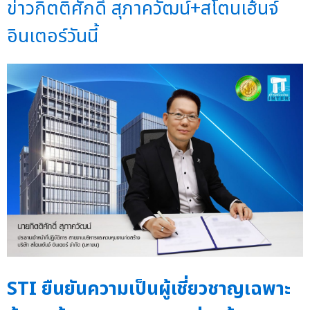
ข่าวกิตติศักดิ์ สุภาควัฒน์+สโตนเฮ้นจ์
อินเตอร์วันนี้
STI ยืนยันความเป็นผู้เชี่ยวชาญเฉพาะ