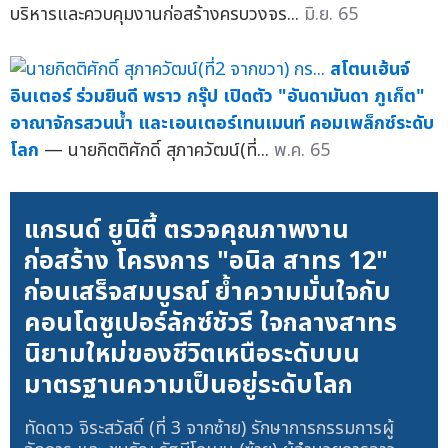
บริหารและควบคุมงานก่อสร้างครบวงจร...
มิ.ย. 65
สโตนเฮ้นจ์
อินเตอร์ ร่วมยินดี พราว กรุ๊ป เปิดตัว "อันดามันดา ภูเก็ต"
อาณาจักรสวนน้ำ และเอนเตอร์เทนเมนท์ คอมเพล็กซ์ระดับ
โลก
— นายกิตติศักดิ์ สุภาควัฒน์(ที่...
พ.ค. 65
แกรนด์ ยูนิตี้ ตรวจคุณภาพงาน
ก่อสร้าง โครงการ "อนิล สาทร 12"
ก่อนเสร็จสมบูรณ์ ย้ำความมั่นใจกับ
คอนโดซูเปอร์ลักซ์ชัวรี ใจกลางสาทร
นิยามใหม่ของชีวิตเหนือระดับบน
มาตรฐานความเป็นอยู่ระดับโลก
ทัดดาว จิระสวัสดิ์ (ที่ 3 จากซ้าย) รักษาการกรรมการผู้