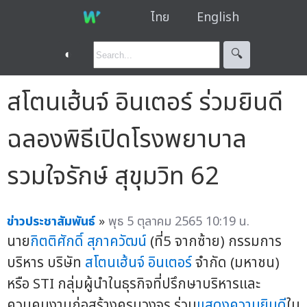
ไทย
English
◐
🔍︎
สโตนเฮ้นจ์ อินเตอร์ ร่วมยินดี
ฉลองพิธีเปิดโรงพยาบาล
รวมใจรักษ์ สุขุมวิท 62
ข่าวประชาสัมพันธ์
»
พุธ 5 ตุลาคม 2565 10:19 น.
นาย
กิตติศักดิ์ สุภาควัฒน์
(ที่5 จากซ้าย) กรรมการ
บริหาร บริษัท
สโตนเฮ้นจ์ อินเตอร์
จำกัด (มหาชน)
หรือ STI กลุ่มผู้นำในธุรกิจที่ปรึกษาบริหารและ
ควบคุมงานก่อสร้างครบวงจร ร่วม
แสดงความยินดี
ใน