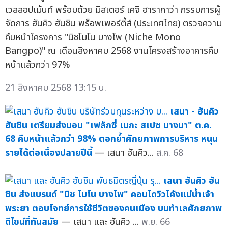
เวลลอปเม้นท์ พร้อมด้วย มิสเตอร์ เคจิ ฮารากาว่า กรรมการผู้
จัดการ ฮันคิว ฮันชิน พร็อพเพอร์ตี้ส์ (ประเทศไทย) ตรวจความ
คืบหน้าโครงการ "นิชโมโน บางโพ (Niche Mono
Bangpo)" ณ เดือนสิงหาคม 2568 งานโครงสร้างอาคารคืบ
หน้าแล้วกว่า 97%
21 สิงหาคม 2568 13:15 น.
เสนา - ฮันคิว
ฮันชิน เตรียมส่งมอบ "เฟล็กซี่ เมกะ สเปซ บางนา" ต.ค.
68 คืบหน้าแล้วกว่า 98% ตอกย้ำศักยภาพการบริหาร หนุน
รายได้ต่อเนื่องปลายปีนี้
— เสนา ฮันคิว...
ส.ค. 68
เสนา ฮันคิว ฮัน
ชิน ส่งแบรนด์ "นิช โมโน บางโพ" คอนโดวิวโค้งแม่น้ำเจ้า
พระยา ตอบโจทย์การใช้ชีวิตของคนเมือง บนทำเลศักยภาพ
ดีไซน์ที่ทันสมัย
— เสนา และ ฮันคิว ...
พ.ย. 66