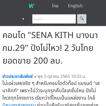
ไทย
English
◐
🔍︎
คอนโด "SENA KITH บางนา
กม.29" ปังไม่ไหว! 2 วันโกย
ยอดขาย 200 ลบ.
ข่าวประชาสัมพันธ์
»
พุธ 5 ตุลาคม 2565 10:32 น.
ไม่แผ่วเลยจริง ๆ สำหรับคอนโดตัวท๊อป แบรนด์ "เส
นาคิทท์" เพราะไม่ว่าจะบุกรุกคืบโลเคชั่นไหน ปังไม่
ไหว!ทุกโครงการ เรียกว่าที่ไหนเป็นแหล่งงาน ใกล้
นิคมอุตสาหกรรม
ย่านนั้นคือรันเวย์สเตชั่นของค่าย