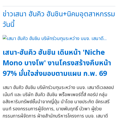
ข่าวเสนา ฮันคิว ฮันชิน+นิคมอุตสาหกรรม
วันนี้
เสนา-ฮันคิว ฮันชิน เดินหน้า 'Niche
Mono บางโพ' งานโครงสร้างคืบหน้า
97% มั่นใจส่งมอบตามแผน ก.พ. 69
เสนา ฮันคิว ฮันชิน บริษัทร่วมทุนระหว่าง บมจ. เสนาดีเวลลอป
เม้นท์ และ บริษัท ฮันคิว ฮันชิน พร็อพเพอร์ตี้ส์ คอร์ป กลุ่ม
อสังหาริมทรัพย์ชั้นนำจากญี่ปุ่น นำโดย นายประกิต อัครเสรี
นนท์ รองกรรมการผู้จัดการ, นายพันฤทธิ์ บัวพา ผู้ช่วย
กรรมการผู้จัดการ ฝ่ายสำนักบริหารโครงการ บมจ. เสนาดี