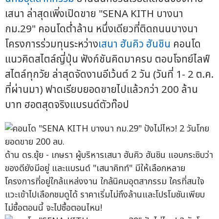
เสนา ล่าสุดเพิ่งเปิดขาย "SENA KITH บางนา
กม.29" คอนโดต่ำล้าน หนึ่งเดียวที่ติดถนนบางนา
โครงการร่วมทุนระหว่าง
เสนา ฮันคิว ฮันชิน
คอนโด
แนวคิดสไตล์ญี่ปุ่น ฟังก์ชันคิดมาครบ ตอบโจทย์ไลฟ์
สไตล์ทุกวัย ล่าสุดจัดงานอีเว้นต์ 2 วัน (วันที่ 1- 2 ต.ค.
ที่ผ่านมา) ฟาดเรียบยอดขายไปแล้วกว่า 200 ล้าน
บาท ฮอตสุดจริงแบรนด์ตัวท๊อป
ด้าน ดร.ยุ้ย - เกษรา ผู้บริหารเสนา ฮันคิว ฮันชิน แอบกระซิบว่า
ของดียังมีอยู่ และแบรนด์ "เสนาคิทท์" มีให้เลือกหลาย
โครงการที่อยู่ใกล้แหล่งงาน ใกล้นิคมอุตสากรรม ใครที่สนใจ
แวะเข้าไปเลือกชมดูได้ ราคาเริ่มไม่ถึงล้านและโปรโมชันเพียบ
ไม่ซื้อตอนนี้ จะไปซื้อตอนไหน!