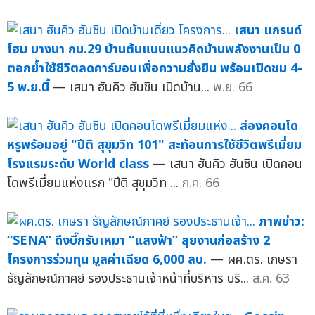
เสนา แกรนด์
โฮม บางนา กม.29 บ้านต้นแบบแนวคิดบ้านพลังงานเป็น 0
ตอกย้ำใช้ชีวิตลดคาร์บอนเพื่อความยั่งยืน พร้อมเปิดชม 4-
5 พ.ย.นี้
— เสนา ฮันคิว ฮันชิน เปิดบ้าน...
พ.ย. 66
ส่องคอนโด
หรูพร้อมอยู่ "ปีติ สุขุมวิท 101" สะท้อนการใช้ชีวิตพรีเมี่ยม
โรงแรมระดับ World class
— เสนา ฮันคิว ฮันชิน เปิดคอน
โดพรีเมี่ยมแห่งแรก "ปีติ สุขุมวิท ...
ก.ค. 66
ภาพข่าว:
“SENA” ดึงบึ๊กรับเหมา “แสงฟ้า” ลุยงานก่อสร้าง 2
โครงการร่วมทุน มูลค่าเฉียด 6,000 ลบ.
— ผศ.ดร. เกษรา
ธัญลักษณ์ภาคย์ รองประธานเจ้าหน้าที่บริหาร บริ...
ส.ค. 63