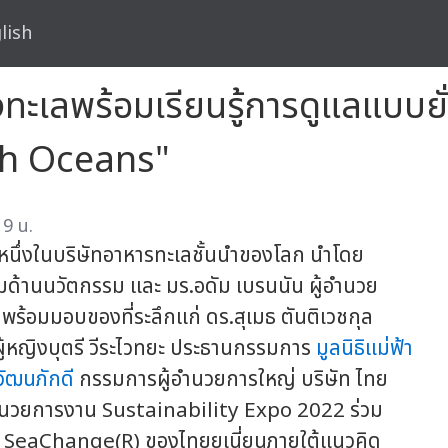
lish
งทะเลพร้อมเรียนรู้การดูแลแบบยั
th Oceans"
19 น.
) หนึ่งในบริษัทอาหารทะเลชั้นนำของโลก นำโดย
มด้านนวัตกรรม และ มร.อดัม เบรนนัน ผู้อำนวย
พร้อมมอบของที่ระลึกแก่ ดร.สุเมธ ตันติเวชกุล
ู้หญิงบุตรี วีระไวทยะ ประธานกรรมการ
มูลนิธิแม่ฟ้า
วัฒนภักดี
กรรมการผู้อำนวยการใหญ่ บริษัท ไทย
ำนวยการงาน Sustainability Expo 2022 ร่วม
รือ SeaChange(R) ของไทยยูเนี่ยนภายใต้แนวคิด