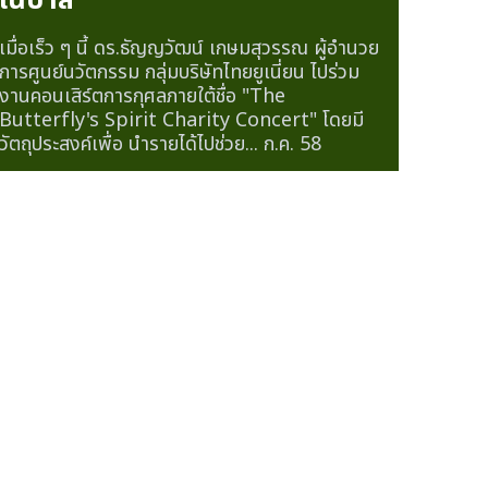
เนปาล
เมื่อเร็ว ๆ นี้ ดร.ธัญญวัฒน์ เกษมสุวรรณ ผู้อำนวย
การศูนย์นวัตกรรม กลุ่มบริษัทไทยยูเนี่ยน ไปร่วม
งานคอนเสิร์ตการกุศลภายใต้ชื่อ "The
Butterfly's Spirit Charity Concert" โดยมี
วัตถุประสงค์เพื่อ นำรายได้ไปช่วย...
ก.ค. 58