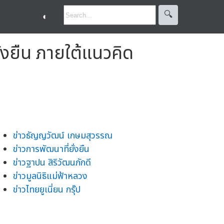
🔍︎
◐
่งยืน ภายใต้แนวคิด
ข่าวธัญญวัฒน์ เกษมสุวรรณ
ข่าวการพัฒนาที่ยั่งยืน
ข่าวฐาปน สิริวัฒนภักดี
ข่าวมูลนิธิแม่ฟ้าหลวง
ข่าวไทยยูเนี่ยน กรุ๊ป