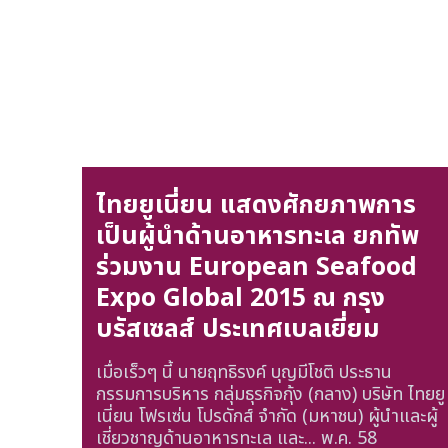
ไทยยูเนี่ยน แสดงศักยภาพการ
เป็นผู้นำด้านอาหารทะเล ยกทัพ
ร่วมงาน European Seafood
Expo Global 2015 ณ กรุง
บรัสเซลส์ ประเทศเบลเยี่ยม
เมื่อเร็วๆ นี้ นายฤทธิรงค์ บุญมีโชติ ประธาน
กรรมการบริหาร กลุ่มธุรกิจกุ้ง (กลาง) บริษัท ไทยยู
เนี่ยน โฟรเซ่น โปรดักส์ จำกัด (มหาชน) ผู้นำและผู้
เชี่ยวชาญด้านอาหารทะเล และ...
พ.ค. 58