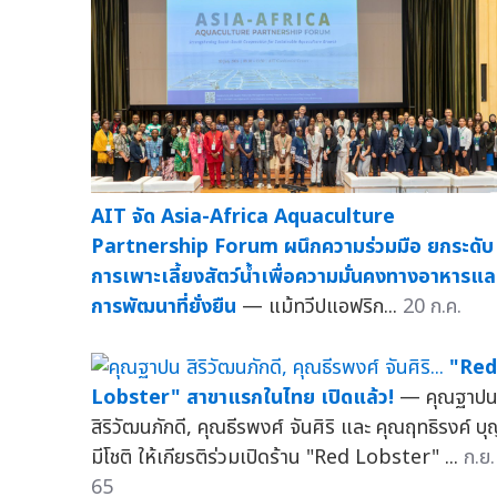
AIT จัด Asia-Africa Aquaculture
Partnership Forum ผนึกความร่วมมือ ยกระดับ
การเพาะเลี้ยงสัตว์น้ำเพื่อความมั่นคงทางอาหารแล
การพัฒนาที่ยั่งยืน
— แม้ทวีปแอฟริก...
20 ก.ค.
"Red
Lobster" สาขาแรกในไทย เปิดแล้ว!
— คุณฐาป
สิริวัฒนภักดี, คุณธีรพงศ์ จันศิริ และ คุณฤทธิรงค์ บุ
มีโชติ ให้เกียรติร่วมเปิดร้าน "Red Lobster" ...
ก.ย.
65