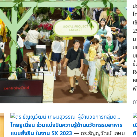
ป
โ
เซ
2
ม
บ
บ
ข
R
ห
พ
0
ไทยยูเนี่ยน ร่วมแบ่งปันความรู้ด้านนวัตกรรมอาหาร
เ
แบบยั่งยืน ในงาน SX 2023
— ดร.ธัญญวัฒน์ เกษม
ศ