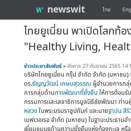
newswit
ไทย
Eng
ไทยยูเนี่ยน พาเปิดโลกท้อ
"Healthy Living, Heal
ข่าวประชาสัมพันธ์
»
อังคาร 27 กันยายน 2565 14:
บริษัทไทยยูเนี่ยน กรุ๊ป จำกัด จำกัด (มหาชน
ดร.
ธัญญวัฒน์ เกษมสุวรรณ
ผู้อำนวยการกลุ่
การกลุ่มด้าน
การพัฒนาที่ยั่งยืน
ให้การต้อนรับ
กรรมการและเลขาธิการมูลนิธิชัยพัฒนา ท่านผ
หลวง
ในพระบรมราชูปถัมภ์ และนาย
ฐาปน สิริ
เบฟเวอเรจ จำกัด (มหาชน) ในฐานะประธานอ
เยี่ยมชมบูธด้านความยั่งยืนแห่งท้องทะเล ห