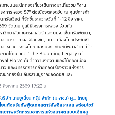
ระชาชนและนักท่องเที่ยวเดินทางมาเที่ยวชม "งาน
ครงการหลวง 57" ต่อเนื่องตลอดวัน ณ ศูนย์การค้า
็นทรัลเวิลด์ ที่จัดขึ้นระหว่างวันที่ 1-12 สิงหาคม
569 จัดโดย มูลนิธิโครงการหลวง ร่วมกับ
หาวิทยาลัยเกษตรศาสตร์ และ บมจ. เซ็นทรัลพัฒนา,
มจ. บางจาก คอร์ปอเรชั่น, บมจ. เมืองไทยประกันชีวิต,
มจ. ธนาคารกรุงไทย และ บจก. ภัณฑ์ดีพลาสติก ที่จัด
ึ้นภายใต้แนวคิด "The Blooming Legacy of
oyal Flora" ดื่มด่ำความงดงามของไม้ดอกเมือง
นาว และนิทรรศการที่ถ่ายทอดเรื่องราวแห่งการ
ัฒนาที่ยั่งยืน ลิ้มรสเมนูจากยอดดอย และ
3 สิงหาคม 2569 17:22 น.
ไทยยู
นี่ยนต้อนรับทัพฟู้ดเทคสตาร์อัพอิสราเอล พร้อมโชว์
ักยภาพนวัตกรรมอาหารแห่งอนาคตแบบเอ็กคลู