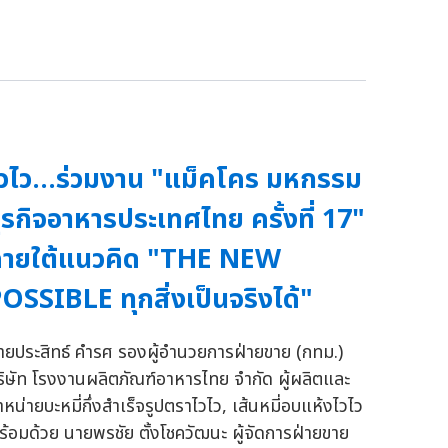
วไว...ร่วมงาน "แม็คโคร มหกรรม
ุรกิจอาหารประเทศไทย ครั้งที่ 17"
ภายใต้แนวคิด "THE NEW
OSSIBLE ทุกสิ่งเป็นจริงได้"
ายประสิทธ์ คำรศ รองผู้อำนวยการฝ่ายขาย (กทม.)
ริษัท โรงงานผลิตภัณฑ์อาหารไทย จำกัด ผู้ผลิตและ
ำหน่ายบะหมี่กึ่งสำเร็จรูปตราไวไว, เส้นหมี่อบแห้งไวไว
ร้อมด้วย นายพรชัย ตั้งโชควัฒนะ ผู้จัดการฝ่ายขาย