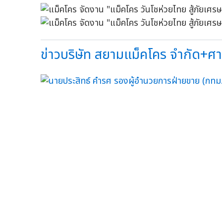
ข่าวบริษัท สยามแม็คโคร จำกัด+ศารุม