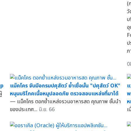
(
ว
บ
อ
F
ป
ภ
0
ap
แม็คโคร จับมือกรมปศุสัตว์ ย้ำเชื่อมั่น "ปศุสัตว์ OK"
แ
ู้
หนุนบริโภคเนื้อหมูปลอดภัย ตรวจสอบแหล่งที่มาได้
พ
— แม็คโคร ตอกย้ำแหล่งรวมอาหารสด คุณภาพ ชั้นนำ
ห
ของประเทศ...
มิ.ย. 66
เน