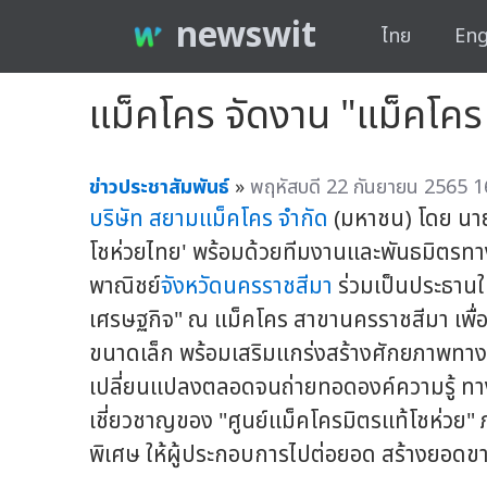
newswit
ไทย
Eng
แม็คโคร จัดงาน "แม็คโคร 
ข่าวประชาสัมพันธ์
»
พฤหัสบดี 22 กันยายน 2565 1
บริษัท สยามแม็คโคร จำกัด
(มหาชน) โดย นา
โชห่วยไทย' พร้อมด้วยทีมงานและพันธมิตรทาง
พาณิชย์
จังหวัดนครราชสีมา
ร่วมเป็นประธานใน
เศรษฐกิจ" ณ แม็คโคร สาขานครราชสีมา เพื่อ
ขนาดเล็ก พร้อมเสริมแกร่งสร้างศักยภาพทาง
เปลี่ยนแปลงตลอดจนถ่ายทอดองค์ความรู้ ทาง
เชี่ยวชาญของ "ศูนย์แม็คโครมิตรแท้โชห่วย
พิเศษ ให้ผู้ประกอบการไปต่อยอด สร้างยอดขาย เ