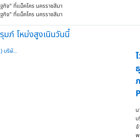
ภ์ โหม่งสูงเนินวันนี้
ไ
ธ
P
น
บ
จ
พ