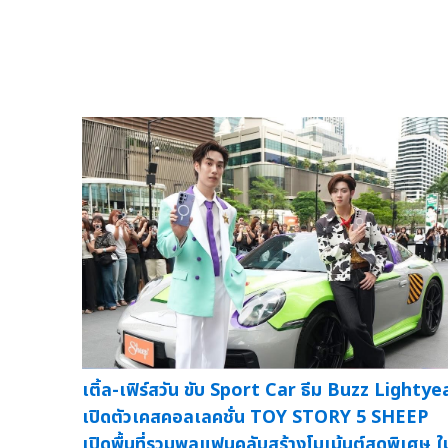
เติ้ล-เฟิร์สวัน ขับ Sport Car ธีม Buzz Lightye
เปิดตัวเคสคอลเลคชั่น TOY STORY 5 SHEEP
เปิดพื้นที่รวมพลแฟนคลับสร้างโมเม้นต์สุดพิเศษ ใ