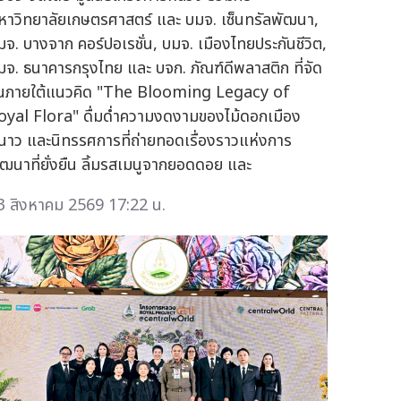
หาวิทยาลัยเกษตรศาสตร์ และ บมจ. เซ็นทรัลพัฒนา,
มจ. บางจาก คอร์ปอเรชั่น, บมจ. เมืองไทยประกันชีวิต,
มจ. ธนาคารกรุงไทย และ บจก. ภัณฑ์ดีพลาสติก ที่จัด
ึ้นภายใต้แนวคิด "The Blooming Legacy of
oyal Flora" ดื่มด่ำความงดงามของไม้ดอกเมือง
นาว และนิทรรศการที่ถ่ายทอดเรื่องราวแห่งการ
ัฒนาที่ยั่งยืน ลิ้มรสเมนูจากยอดดอย และ
3 สิงหาคม 2569 17:22 น.