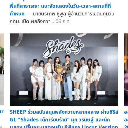
พื้นที่สาธารณะ แนะจัดแสดงในวัน-เวลา-สถานที่ที่
กำหนด
— นายนรเทพ ชูพูล ผู้อำนวยการเขตปทุมวัน
กทม. เปิดเผยถึงควา...
06 ก.ค.
ar
SHEEP ร่วมสนับสนุนพลังความหลากหลาย ผ่านซีรีส์
อ
GL "Shades เด็กเรียบร้าย" มุก วรนิษฐ์ และนัก
อ
น
แสดง ปลื้มกระแสตอบรับ อีพีแรก Uncut Version
2