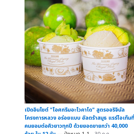
เปิดอินไซต์ "ไอศกรีมอะโวคาโด" สูตรออริจินัล
โครงการหลวง อร่อยแบบ อัลตร้าสมูธ แรร์ไอเท็มที
คนยอมต่อคิวยาวทุกปี ด้วยยอดขายกว่า 40,000