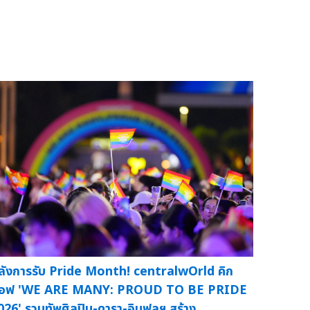
ลังการรับ Pride Month! centralwOrld คิก
อฟ 'WE ARE MANY: PROUD TO BE PRIDE
026' รวมทัพศิลปิน-ดารา-อินฟลูฯ สร้าง