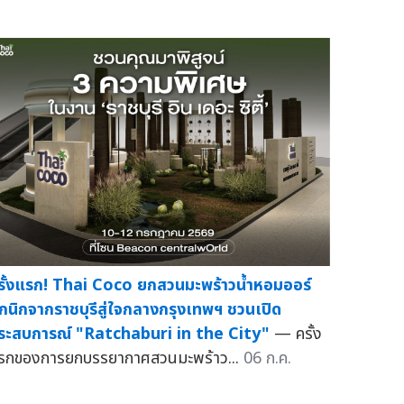
รั้งแรก! Thai Coco ยกสวนมะพร้าวน้ำหอมออร์
กนิกจากราชบุรีสู่ใจกลางกรุงเทพฯ ชวนเปิด
ระสบการณ์ "Ratchaburi in the City"
— ครั้ง
รกของการยกบรรยากาศสวนมะพร้าว...
06 ก.ค.