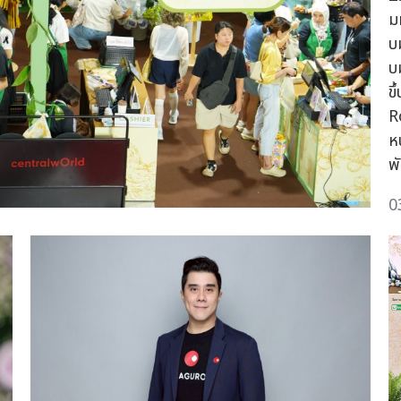
ม
บ
บ
ข
R
ห
พ
0