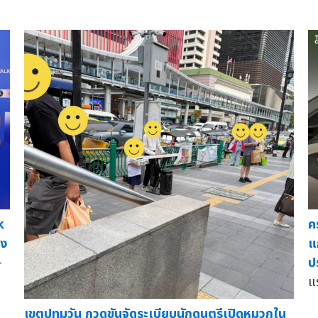
k
ค
าง
แ
—
ป
แ
เขตปทุมวัน กวดขันจัดระเบียบนักดนตรีเปิดหมวกใน