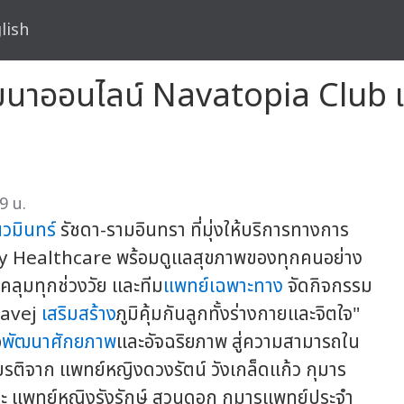
lish
นาออนไลน์ Navatopia Club เสริม
9 น.
วมินทร์
รัชดา-รามอินทรา ที่มุ่งให้บริการทางการ
lity Healthcare พร้อมดูแลสุขภาพของทุกคนอย่าง
คลุมทุกช่วงวัย และทีม
แพทย์เฉพาะทาง
จัดกิจกรรม
vavej
เสริมสร้าง
ภูมิคุ้มกันลูกทั้งร่างกายและจิตใจ"
อ
พัฒนาศักยภาพ
และอัจฉริยภาพ สู่ความสามารถใน
กียรติจาก แพทย์หญิงดวงรัตน์ วังเกล็ดแก้ว กุมาร
ะ แพทย์หญิงรังรักษ์ สวนดอก กุมารแพทย์ประจำ