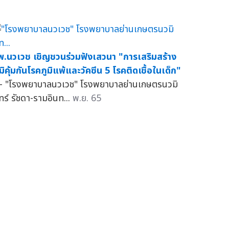
พ.นวเวช เชิญชวนร่วมฟังเสวนา "การเสริมสร้าง
ูมิคุ้มกันโรคภูมิแพ้และวัคซีน 5 โรคติดเชื้อในเด็ก"
 "โรงพยาบาลนวเวช" โรงพยาบาลย่านเกษตรนวมิ
ทร์ รัชดา-รามอินท...
พ.ย. 65