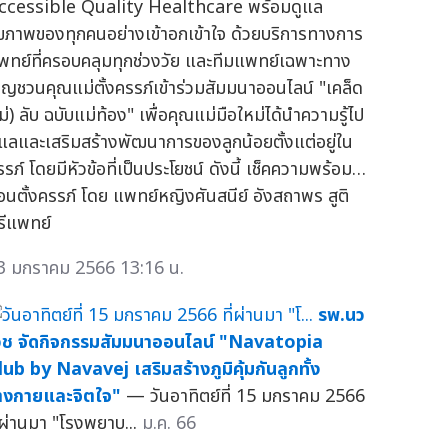
ccessible Quality Healthcare พร้อมดูแล
ุขภาพของทุกคนอย่างเข้าอกเข้าใจ ด้วยบริการทางการ
พทย์ที่ครอบคลุมทุกช่วงวัย และทีมแพทย์เฉพาะทาง
ชิญชวนคุณแม่ตั้งครรภ์เข้าร่วมสัมมนาออนไลน์ "เคล็ด
ม่) ลับ ฉบับแม่ท้อง" เพื่อคุณแม่มือใหม่ได้นำความรู้ไป
ูแลและเสริมสร้างพัฒนาการของลูกน้อยตั้งแต่อยู่ใน
รรภ์ โดยมีหัวข้อที่เป็นประโยชน์ ดังนี้ เช็คความพร้อม…
่อนตั้งครรภ์ โดย แพทย์หญิงศันสนีย์ อังสถาพร สูติ
รีแพทย์
3 มกราคม 2566 13:16 น.
รพ.นว
วช จัดกิจกรรมสัมมนาออนไลน์ "Navatopia
lub by Navavej เสริมสร้างภูมิคุ้มกันลูกทั้ง
่างกายและจิตใจ"
— วันอาทิตย์ที่ 15 มกราคม 2566
ี่ผ่านมา "โรงพยาบ...
ม.ค. 66