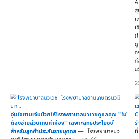
A
ส
แ
เ
(ไ
ด
ค
ก
น
2
เ
อุ่นใจยามเจ็บป่วยให้โรงพยาบาลนวเวชดูแลคุณ "ไม่
C
ต้องจ่ายส่วนเกินค่าห้อง" เฉพาะสิทธิประโยชน์
ร
สำหรับลูกค้าประกันรายบุคคล
— "โรงพยาบาลนว
ท