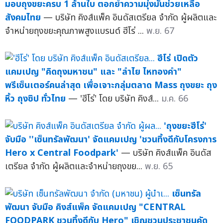
มอบถุงขยะครบ 1 ล้านใบ ตอกย้ำความมุ่งมั่นช่วยเหลือ
สังคมไทย
— บริษัท คิงส์แพ็ค อินดัสเตรียล จำกัด ผู้ผลิตและ
จำหน่ายถุงขยะคุณภาพสูงแบรนด์ ฮีโร่ ...
พ.ย. 67
ฮีโร่ เปิดตัว
แคมเปญ "คิดถุงมหาชน" และ "ลำไย ไหทองคำ"
พรีเซ็นเตอร์คนล่าสุด เพื่อเจาะกลุ่มตลาด Mass ถุงขยะ ถุง
หิ้ว ถุงซิป ทั่วไทย
— 'ฮีโร่' โดย บริษัท คิงส์...
ม.ค. 66
'ถุงขยะฮีโร่'
จับมือ ''เซ็นทรัลพัฒนา' จัดแคมเปญ 'ชวนทิ้งดีกับโครงการ
Hero x Central Foodpark'
— บริษัท คิงส์แพ็ค อินดัส
เตรียล จำกัด ผู้ผลิตและจำหน่ายถุงขย...
พ.ย. 65
เซ็นทรัล
พัฒนา จับมือ คิงส์แพ็ค จัดแคมเปญ "CENTRAL
FOODPARK ชวนทิ้งดีกับ Hero" เชิญชวนประชาชนคัด