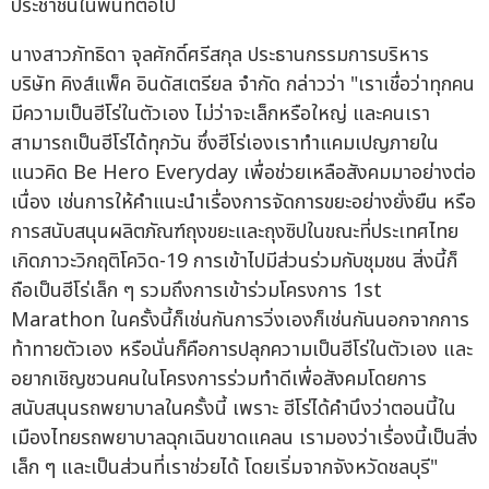
ประชาชนในพื้นที่ต่อไป
นางสาวภัทธิดา จุลศักดิ์ศรีสกุล ประธานกรรมการบริหาร
บริษัท คิงส์แพ็ค อินดัสเตรียล จำกัด กล่าวว่า "เราเชื่อว่าทุกคน
มีความเป็นฮีโร่ในตัวเอง ไม่ว่าจะเล็กหรือใหญ่ และคนเรา
สามารถเป็นฮีโร่ได้ทุกวัน ซึ่งฮีโร่เองเราทำแคมเปญภายใน
แนวคิด Be Hero Everyday เพื่อช่วยเหลือสังคมมาอย่างต่อ
เนื่อง เช่นการให้คำแนะนำเรื่องการจัดการขยะอย่างยั่งยืน หรือ
การสนับสนุนผลิตภัณฑ์ถุงขยะและถุงซิปในขณะที่ประเทศไทย
เกิดภาวะวิกฤติโควิด-19 การเข้าไปมีส่วนร่วมกับชุมชน สิ่งนี้ก็
ถือเป็นฮีโร่เล็ก ๆ รวมถึงการเข้าร่วมโครงการ 1st
Marathon ในครั้งนี้ก็เช่นกันการวิ่งเองก็เช่นกันนอกจากการ
ท้าทายตัวเอง หรือนั่นก็คือการปลุกความเป็นฮีโร่ในตัวเอง และ
อยากเชิญชวนคนในโครงการร่วมทำดีเพื่อสังคมโดยการ
สนับสนุนรถพยาบาลในครั้งนี้ เพราะ ฮีโร่ได้คำนึงว่าตอนนี้ใน
เมืองไทยรถพยาบาลฉุกเฉินขาดแคลน เรามองว่าเรื่องนี้เป็นสิ่ง
เล็ก ๆ และเป็นส่วนที่เราช่วยได้ โดยเริ่มจากจังหวัดชลบุรี"