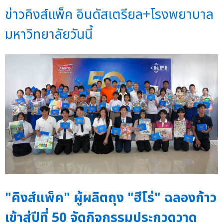
ข่าวคิงส์แพ็ค อินดัสเตรียล+โรงพยาบาล
มหาวิทยาลัยวันนี้
"คิงส์แพ็ค" ผู้ผลิตถุง "ฮีโร่" ฉลองก้าว
เข้าสู่ปีที่ 50 จัดกิจกรรมประกวดวาด