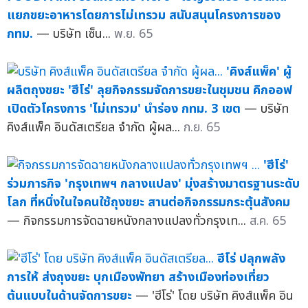
แยกขยะอาหารโดยการไม่เทรวม สนับสนุนโครงการของ
กทม.
— บริษัท เซ็น...
พ.ย. 65
'คิงส์แพ็ค' ผู้
ผลิตถุงขยะ 'ฮีโร่' ลุยกิจกรรมจัดการขยะในชุมชน คิกออฟ
เปิดตัวโครงการ 'ไม่เทรวม' นำร่อง กทม. 3 เขต
— บริษัท
คิงส์แพ็ค อินดัสเตรียล จำกัด ผู้ผล...
ก.ย. 65
'ฮีโร่'
ร่วมภารกิจ 'กรุงเทพฯ กลางแปลง' มุ่งสร้างมาตรฐานระดับ
โลก ที่หนึ่งในใจคนใช้ถุงขยะ สานต่อกิจกรรมกระตุ้นสังคม
— กิจกรรมการจัดฉายหนังกลางแปลงทั่วกรุงเท...
ส.ค. 65
ฮีโร่ ปลุกพลัง
การให้ ส่งถุงขยะ บุกเมืองพัทยา สร้างเมืองท่องเที่ยว
ต้นแบบในด้านจัดการขยะ
— 'ฮีโร่' โดย บริษัท คิงส์แพ็ค อิน