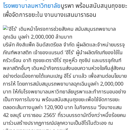
โรงพยาบาลมหาวิทยาลัย
บูรพา พร้อมสนับสนุนถุงขยะ
เพื่อจัดการขยะใน งานบางแสนมาราธอน
บริษัท คิงส์แพ็ค อินดัสเตรียล จำกัด ผู้ผลิตและจำหน่ายบรรจุ
ภัณฑ์พลาสติก เจ้าของแบรนด์ 'ฮีโร่' ผู้นำผลิตภัณฑ์ของใช้ใน
ครัวเรือน อาทิ ถุงขยะตราฮีโร่ ถุงหูหิ้ว ถุงซิป และบรรจุภัณฑ์
พลาสติกอื่นๆ เดินหน้ากิจกรรมส่งมอบความห่วงใยคืนสู่สังคม
อย่างต่อเนื่องภายใต้แคมเปญ ฮีโร่ มาแล้ว เพื่อสานต่อนโยบาย
การให้ โดยการสนับสนุนรถพยาบาลฉุกเฉินมูลค่า 2,000,000
บาท ให้กับโรงพยาบาลมหาวิทยาลัยบูรพาและทำการมอบอย่าง
เป็นทางการในงาน พร้อมสนับสนุนถุงขยะเพื่อใช้จัดการขยะ
ตลอดเส้นทางมูลค่า 120,900 บาท ในกิจกรรม 'วิ่งบางแสน
42 ชลบุรี มาราธอน 2565' ที่รวมบรรดานักวิ่งกว่าหนึ่งร้อยคน
มาร่วมสร้างปรากฎการณ์ปลุกความเป็นฮีโร่ในตัวเอง ณ