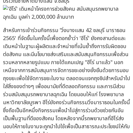
บริเวณชายหาดบางแสน จ.ชลบุรี
สำหรับการเข้าร่วมกิจกรรม 'วิ่งบางแสน 42 ชลบุรี มาราธอน
2565' ที่จัดขึ้นในครั้งนี้เพื่อตอกย้ำว่า 'ฮีโร่' ยังคงสานต่อและ
เดินหน้าในฐานะผู้ผลิตและจำหน่ายที่เน้นย้ำถึงการรับผิดชอบ
ต่อสังคม และมีนโยบายส่งเสริมและสนับสนุนกิจกรรมเพื่อส่วน
รวมหลากหลายรูปแบบ ภายใต้แคมเปญ "ฮีโร่ มาแล้ว" นอก
เหนือจากการสนับสนุนการจัดการขยะอย่างยั่งยืนด้วยการมอบ
ถุงขยะเพื่อใช้จัดการขยะในงาน ตลอดจนแจกถุงซิปสำหรับนำไป
ใส่สิ่งของต่างๆ เพื่ออนามัยที่ดีตลอดกิจกรรม และการมีส่วน
ร่วมสนับสนุนรถพยาบาลฉุกเฉิน โดยมอบให้แก่ โรงพยาบาล
มหาวิทยาลัยบูรพา ฮีโร่ยังคงร่วมกิจกรรมวิ่งมาราธอนในครั้งนี้
ซึ่งถือเป็นอีกหนึ่งกิจกรรมเพื่อนำไปสู่การร่วมด้วยช่วยกันอัน
เป็นพื้นฐานที่ดีของสังคม โดยหลังจากนี้รถพยาบาลที่ฮีโร่ส่ง
มอบให้ภายในงานจะถูกนำไปใช้เพื่อเป็นสาธารณะประโยชน์ให้กับ