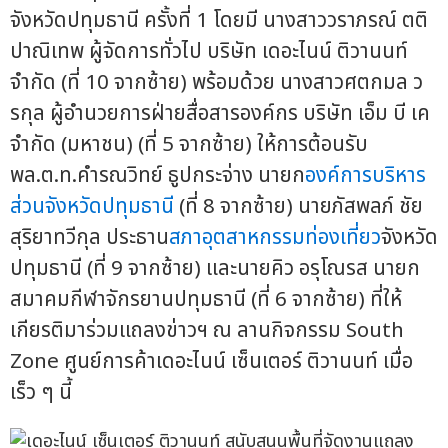
จังหวัดปทุมธานี ครั้งที่ 1 โดยมี นางสาววราภรณ์ ตติ
ปาณิเทพ ผู้จัดการทั่วไป บริษัท เดอะไนน์ ติวานนท์
จำกัด (ที่ 10 จากซ้าย) พร้อมด้วย นางสาวศตกมล ว
รกุล ผู้อำนวยการฝ่ายสื่อสารองค์กร บริษัท เอ็ม บี เค
จำกัด (มหาชน) (ที่ 5 จากซ้าย) ให้การต้อนรับ
พล.ต.ท.คำรณวิทย์ ธูปกระจ่าง นายก
องค์การบริหาร
ส่วนจังหวัดปทุมธานี
(ที่ 8 จากซ้าย) นายภัสพลภ์ ชัย
สุริยาทวีกุล ประธาน
สภาอุตสาหกรรมท่องเที่ยว
จังหวัด
ปทุมธานี (ที่ 9 จากซ้าย) และนายคิว อรุโณรส นายก
สมาคมกีฬาจักรยานปทุมธานี (ที่ 6 จากซ้าย) ที่ให้
เกียรติมาร่วมแถลงข่าวฯ ณ ลานกิจกรรม South
Zone ศูนย์การค้าเดอะไนน์ เซ็นเตอร์ ติวานนท์ เมื่อ
เร็ว ๆ นี้