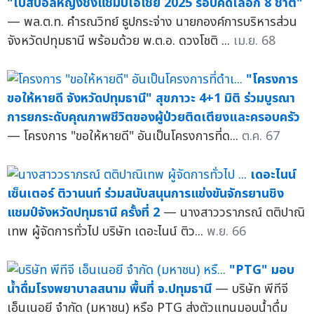
"เบสบอลหญิงชิงแชมป์เอเชีย 2025 รอบคัดเลือก 8 ชาติ"
— พล.ต.ท. คำรณวิทย์ ธูปกระจ่าง นายกองค์การบริหารส่วน
จังหวัดปทุมธานี พร้อมด้วย พ.ต.อ. ดวงโชติ ...
เม.ย. 68
"โครงการ
ขอให้หายดี จังหวัดปทุมธานี" สุขภาวะ 4+1 มิติ ร่วมบูรณา
การยกระดับคุณภาพชีวิตของผู้ป่วยติดเตียงและครอบครัว
— โครงการ "ขอให้หายดี" อันเป็นโครงการที่ด...
ต.ค. 67
เดอะไนน์
เซ็นเตอร์ ติวานนท์ ร่วมสนับสนุนการแข่งขันจักรยานชิง
แชมป์จังหวัดปทุมธานี ครั้งที่ 2
— นางสาววราภรณ์ ตติปาณิ
เทพ ผู้จัดการทั่วไป บริษัท เดอะไนน์ ติว...
พ.ย. 66
"PTG" มอบ
น้ำดื่มโรงพยาบาลสนาม พื้นที่ จ.ปทุมธานี
— บริษัท พีทีจี
เอ็นเนอยี จำกัด (มหาชน) หรือ PTG ส่งตัวแทนมอบน้ำดื่ม