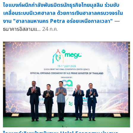
ไอแบงก์ผนึกกำลังพันธมิตรนักธุรกิจไทยมุสลิม ร่วมขับ
เคลื่อนระบบนิเวศฮาลาล ด้วยการเงินฮาลาลครบวงจรใน
งาน "ฮาลาลมหานคร Petra อร่อยเหนือกาลเวลา"
—
ธนาคารอิสลามแ...
24 ก.ค.