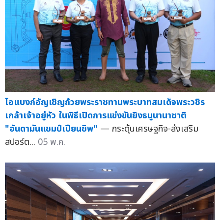
ไอแบงก์อัญเชิญถ้วยพระราชทานพระบาทสมเด็จพระวชิร
เกล้าเจ้าอยู่หัว ในพิธีเปิดการแข่งขันยิงธนูนานาชาติ
"อันดามันแชมป์เปียนชิพ"
— กระตุ้นเศรษฐกิจ-ส่งเสริม
สปอร์ต...
05 พ.ค.