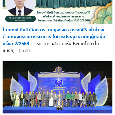
ไอแบงก์ มีมติเลือก ดร. เบญจรงค์ สุวรรณคีรี เข้าดำรง
ตำแหน่งกรรมการธนาคาร ในการประชุมวิสามัญผู้ถือหุ้น
ครั้งที่ 2/2569
— ธนาคารอิสลามแห่งประเทศไทย (ไอ
แบงก์)...
05 ส.ค.