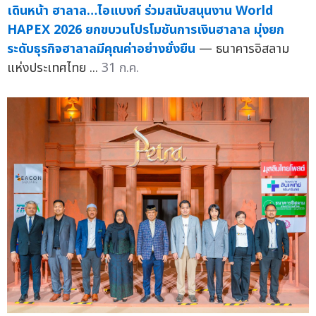
เดินหน้า ฮาลาล…ไอแบงก์ ร่วมสนับสนุนงาน World
HAPEX 2026 ยกขบวนโปรโมชันการเงินฮาลาล มุ่งยก
ระดับธุรกิจฮาลาลมีคุณค่าอย่างยั่งยืน
— ธนาคารอิสลาม
แห่งประเทศไทย ...
31 ก.ค.