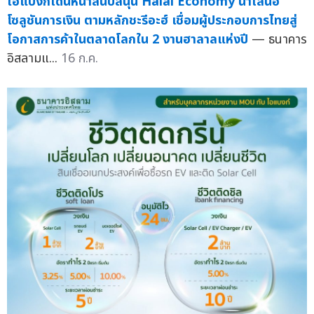
ไอแบงก์เดินหน้าสนับสนุน Halal Economy นำเสนอ
โซลูชันการเงิน ตามหลักชะรีอะฮ์ เชื่อมผู้ประกอบการไทยสู่
โอกาสการค้าในตลาดโลกใน 2 งานฮาลาลแห่งปี
— ธนาคาร
อิสลามแ...
16 ก.ค.