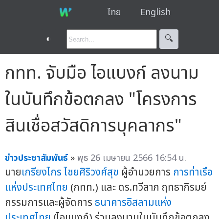
ไทย
English
◐
🔍︎
กทท. จับมือ ไอแบงก์ ลงนาม
ในบันทึกข้อตกลง "โครงการ
สินเชื่อสวัสดิการบุคลากร"
ข่าวประชาสัมพันธ์
»
พุธ 26 เมษายน 2566 16:54 น.
นาย
เกรียงไกร ไชยศิริวงศ์สุข
ผู้อำนวยการ
การท่าเรือ
แห่งประเทศไทย
(กทท.) และ ดร.ทวีลาภ ฤทธาภิรมย์
กรรมการและผู้จัดการ
ธนาคารอิสลามแห่ง
ประเทศไทย
(ไอแบงก์) ร่วมลงนามในบันทึกข้อตกลง