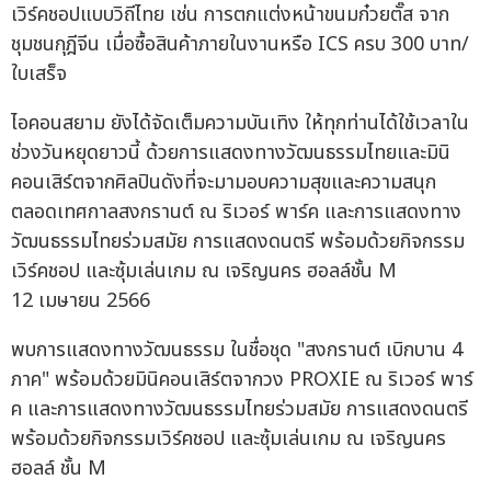
เวิร์คชอปแบบวิถีไทย เช่น การตกแต่งหน้าขนมก๋วยตั๊ส จาก
ชุมชนกุฎีจีน เมื่อซื้อสินค้าภายในงานหรือ ICS ครบ 300 บาท/
ใบเสร็จ
ไอคอนสยาม ยังได้จัดเต็มความบันเทิง ให้ทุกท่านได้ใช้เวลาใน
ช่วงวันหยุดยาวนี้ ด้วยการแสดงทางวัฒนธรรมไทยและมินิ
คอนเสิร์ตจากศิลปินดังที่จะมามอบความสุขและความสนุก
ตลอดเทศกาลสงกรานต์ ณ ริเวอร์ พาร์ค และการแสดงทาง
วัฒนธรรมไทยร่วมสมัย การแสดงดนตรี พร้อมด้วยกิจกรรม
เวิร์คชอป และซุ้มเล่นเกม ณ เจริญนคร ฮอลล์ชั้น M
12 เมษายน 2566
พบการแสดงทางวัฒนธรรม ในชื่อชุด "สงกรานต์ เบิกบาน 4
ภาค" พร้อมด้วยมินิคอนเสิร์ตจากวง PROXIE ณ ริเวอร์ พาร์
ค และการแสดงทางวัฒนธรรมไทยร่วมสมัย การแสดงดนตรี
พร้อมด้วยกิจกรรมเวิร์คชอป และซุ้มเล่นเกม ณ เจริญนคร
ฮอลล์ ชั้น M