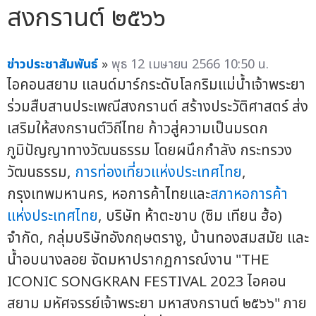
สงกรานต์ ๒๕๖๖
ข่าวประชาสัมพันธ์
»
พุธ 12 เมษายน 2566 10:50 น.
ไอคอนสยาม แลนด์มาร์กระดับโลกริมแม่น้ำเจ้าพระยา
ร่วมสืบสานประเพณีสงกรานต์ สร้างประวัติศาสตร์ ส่ง
เสริมให้สงกรานต์วิถีไทย ก้าวสู่ความเป็นมรดก
ภูมิปัญญาทางวัฒนธรรม โดยผนึกกำลัง กระทรวง
วัฒนธรรม,
การท่องเที่ยวแห่งประเทศไทย
,
กรุงเทพมหานคร, หอการค้าไทยและ
สภาหอการค้า
แห่งประเทศไทย
, บริษัท ห้าตะขาบ (ซิม เทียน ฮ้อ)
จำกัด, กลุ่มบริษัทอังกฤษตรางู, บ้านทองสมสมัย และ
น้ำอบนางลอย จัดมหาปรากฏการณ์งาน "THE
ICONIC SONGKRAN FESTIVAL 2023 ไอคอน
สยาม มหัศจรรย์เจ้าพระยา มหาสงกรานต์ ๒๕๖๖" ภาย