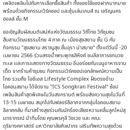
เพลิดเพลินไปกับการเลือกซื้อสินค้า ทั้งของใช้ของฝากมากมาย
พร้อมด้วยกิจกรรมเวิร์คชอป และซุ้มเล่นเกมส์ ณ เจริญนคร
ฮอลล์ ชั้น M
ขอเชิญสัมผัสมนต์เสน่ห์แห่งวัฒนธรรม วิถีไทย วิถีชุมชน
สืบสานวัฒนธรรมไทย 4 ภาค ณ เมืองสุขสยาม ชั้น G กับ
กิจกรรม "สุขสยาม สราญสุข ชื่นอุรา น่าสบาย" ตั้งแต่วันนี้ -20
เมษายน 2566 ร่วมสรงน้ำพระพุทธสิหิงค์ ชมลีลาการชกมวย
ทะเล และการแสดงทางวัฒนธรรม อิ่มอร่อยกับเมนูอาหารจาน
เด็ด จากร้านค้าชุมชน กิจกรรมเวิร์คชอปเอกลักษณ์ความเป็น
ไทย รวมถึง ไอซีเอส Lifestyle Complex ฝั่งตรงข้าม
ไอคอนสยาม ได้จัดงาน "ICS Songkran Festival" ช้อป
เพลินสินค้าสุดพิเศษในวันสงกรานต์ พร้อมส่งความสุขในวันที่
13-15 เมษายน สนุกไปกับฟลอร์ลีลาศจากกลุ่มไอคอนสยาม
ลีลาศคลับ ที่มาสร้างสุขร่วมกับนักร้องเสียงหวานคลื่นลูกใหม่สุ
นทราภรณ์ นำทีมโดย คุณพรศุลี วิชเวช และ คณะ
ดุริยางคศาสตร์ มหาวิทยาลัยศิลปากร เสริมทัพความสุขด้วย