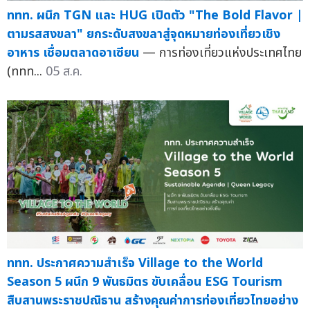
ททท. ผนึก TGN และ HUG เปิดตัว "The Bold Flavor |
ตามรสสงขลา" ยกระดับสงขลาสู่จุดหมายท่องเที่ยวเชิง
อาหาร เชื่อมตลาดอาเซียน
— การท่องเที่ยวแห่งประเทศไทย
(ททท...
05 ส.ค.
ททท. ประกาศความสำเร็จ Village to the World
Season 5 ผนึก 9 พันธมิตร ขับเคลื่อน ESG Tourism
สืบสานพระราชปณิธาน สร้างคุณค่าการท่องเที่ยวไทยอย่าง