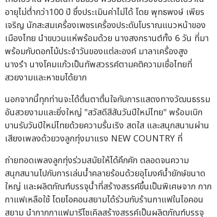
อายุไม่ต่ำกว่า100 ปี ซึ่งประเมินค่าไม่ได้ โดย พุทธพงษ์ เพียร
เจริญ นักสะสมเครื่องเพชรเครื่องประดับโบราณแนวหน้าของ
เมืองไทย นำขบวนแห่พร้อมด้วย นางสงกรานต์ทั้ง 6 วัน ที่มา
พร้อมกับดอกไม้ประจำวันของแต่ละองค์ มาลาเครื่องสูง
นางรำ นางโคมแก้วเป็นทัพสวรรค์ตามคติความเชื่อไทยที่
สวยงามและหาชมได้ยาก
นอกจากนี้ทุกท่านจะได้ตื่นตาตื่นใจกับการแสดงทางวัฒนธรรม
อันสวยงามและยิ่งใหญ่ "สวัสดีสีสันวันปีใหม่ไทย" พร้อมเบิก
บานรับวันปีใหม่ไทยด้วยความรื่นเริง สดใส และสนุกสนานผ่าน
เสียงเพลงด้วยวงลูกทุ่งมาแรง NEW COUNTRY ที่
ถ่ายทอดเพลงลูกทุ่งร่วมสมัยให้ได้คึกคัก ตลอดจนความ
สนุกสนานไปกับการเล่นน้ำคลายร้อนด้วยอุโมงค์น้ำยักษ์ขนาด
ใหญ่ และผลิตภัณฑ์บรรจุน้ำที่สร้างสรรค์ขึ้นเป็นพิเศษจาก กาก
กาแฟเหลือใช้ โดยไอคอนสยามได้ร่วมกับร้านกาแฟในไอคอน
สยาม นำกากกาแฟมารีไซเคิลสร้างสรรค์เป็นผลิตภัณฑ์บรรจุ