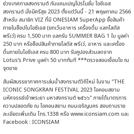
ช่วงเทศกาลสงกรานต์ กับแคมเปญโปรโมชั่น ไอซีเอส
สงกรานต์ มั่งมีศรีสุข 2023 ตั้งแต่วันนี้ - 21 พฤษภาคม 2566
สำหรับ สมาชิก VIZ ที่มี ONESIAM SuperApp ซื้อสินค้า
ภายในช็อปในไอซีเอส (ยกเว้นอาหาร เครื่องดื่ม แลกโลตัส
พรีเว่) ครบ 1,500 บาท แลกรับ SUMMER BAG 1 ใบ มูลค่า
250 บาท หรือช็อปสินค้าภายโลตัส พรีเว่, อาหาร และเครื่อง
ดื่มภายในไอซีเอส ครบ 800 บาท รับคูปองส่วนลดจาก
Lotus's Prive มูลค่า 50 บาททันที ***ตรวจสอบเงื่อนไข ณ
จุดขาย
สัมผัสบรรยากาศการเล่นน้ำสงกรานต์วิถีใหม่ ในงาน "THE
ICONIC SONGKRAN FESTIVAL 2023 ไอคอนสยาม
มหัศจรรย์เจ้าพระยา มหาสงกรานต์ ๒๕๖๖" ภายใต้มาตรการ
ความปลอดภัย ณ ไอคอนสยาม ถนนเจริญนคร สอบถามราย
ละเอียดเพิ่มเติม โทร.1338 หรือ www.iconsiam.com และ
Facebook : ICONSIAM