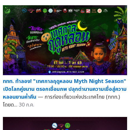
ททท. ท้าลอง! "เทศกาลฤดูหลอน Myth Night Season"
เปิดโลกคู่ขนาน ตรอกเชื่อมภพ ปลุกตำนานความเชื่อสู่ความ
หลอนยามค่ำคืน
— การท่องเที่ยวแห่งประเทศไทย (ททท.)
โดยด...
30 ก.ค.