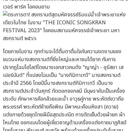
เวอร์ พาร์ค ไอคอนยาม
โดยภายในงาน ทุกท่านจะได้ตื่นตาตื่นใจกับความงดงามของ
ขบวนแห่นางสงกรานต์ที่ยิ่งใหญ่และหาชมได้ยาก กับการ
ปรากฏโฉมไฮไลต์โดยนางเอกสาวคนดัง "ญาญ่า - อุรัสยา เส
เปอร์บันด์" ที่แปลงโฉมเป็น "นางกิมิทาเทวี" นางสงกรานต์
ประจำปี 2566 โดยปีนี้นางสงกรานต์กิมิทาเทวี เป็นนาง
สงกรานต์ประจำวันศุกร์ ทัดดอกจงกลนี มีบุษราคัมเป็นเครื่อง
ประดับ ภักษาหารคือกล้วยและน้ำ อาวุธคู่กาย พระหัตถ์ขวาถือ
พระขรรค์ พระหัตถ์ซ้ายถือพิณ มีพาหนะคือมหิงสา (ควาย)
แต่งกายด้วยชุดไทยฝีมือสุดประณีต การตัดเย็บด้วยผ้ายก ผ้า
ไหมไทย ออกแบบโดยผู้เชี่ยวชาญด้านเครื่องแต่งกายนาฏศิลป์
ไทยโบราณ พีรมณฑ์ ชมธวัช พร้อมด้วยเครื่องประดับโบราณ