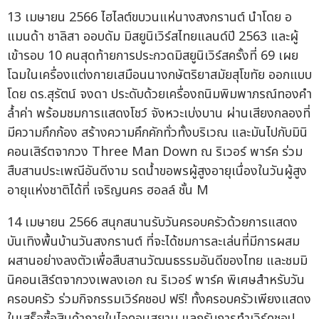
13 เมษายน 2566 ไฮไลต์ขบวนแห่นางสงกรานต์ นำโดย อ
แมนด้า ชาลิสา ออบดัม มิสยูนิเวิร์สไทยแลนด์ปี 2563 และผู้
เข้ารอบ 10 คนสุดท้ายการประกวดมิสยูนิเวิร์สครั้งที่ 69 เผย
โฉมในเครื่องแต่งกายเสมือนนางกษัตริยาสมัยสุโขทัย ออกแบบ
โดย ดร.สุรัตน์ จงดา ประดับด้วยเครื่องถนิมพิมพาภรณ์ทองคำ
ล้ำค่า พร้อมชมการแสดงโชว์ จังหวะเบ่งบาน ผ่านเสียงกลองที่
มีความกึกก้อง สร้างความคึกคักทั่วทั้งบริเวณ และมันไปกับมินิ
คอนเสิร์ตจากวง Three Man Down ณ ริเวอร์ พาร์ค ร่วม
สืบสานประเพณีอันดีงาม รดน้ำขอพรผู้สูงอายุเนื่องในวันผู้สูง
อายุแห่งชาติได้ที่ เจริญนคร ฮอลล์ ชั้น M
14 เมษายน 2566 สนุกสนานรับวันครอบครัวด้วยการแสดง
บันเทิงพื้นบ้านวันสงกรานต์ ที่จะได้ชมการละเล่นที่มีการผสม
ผสานอย่างลงตัวเพื่อสืบสานวัฒนธรรมอันดีของไทย และชมมิ
นิคอนเสิร์ตจากวงเพลงเอก ณ ริเวอร์ พาร์ค พิเศษสำหรับวัน
ครอบครัว ร่วมกิจกรรมเวิร์คชอป ฟรี! ทั้งครอบครัวเพียงแสดง
ใบเสร็จซื้อสินค้าภายในไอคอนสยาม แลกรับการทำเวิร์คชอป