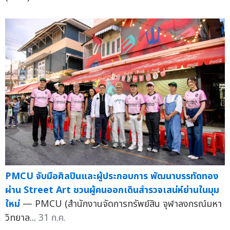
PMCU จับมือศิลปินและผู้ประกอบการ พัฒนาบรรทัดทอง
ผ่าน Street Art ชวนผู้คนออกเดินสำรวจเสน่ห์ย่านในมุม
ใหม่
— PMCU (สำนักงานจัดการทรัพย์สิน จุฬาลงกรณ์มหา
วิทยาล...
31 ก.ค.