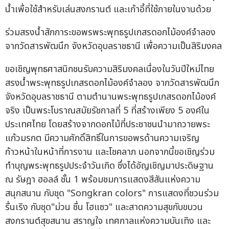
น้ำเพื่อใช้สำหรับเล่นสงกรานต์ และเก้าอี้ที่ใช้ภายในงานด้วย
ร่วมสรงน้ำสักการะขอพรพระพุทธรูปเกสรดอกไม้องค์จำลอง
จากวัดสารพัฒนึก จังหวัดอุบลราชธานี เพื่อความเป็นสิริมงคล
ขอเชิญพุทธศาสนิกชนรับความสิริมงคลเนื่องในวันปีใหม่ไทย
สรงน้ำพระพุทธรูปเกสรดอกไม้องค์จำลอง จากวัดสารพัฒนึก
จังหวัดอุบลราชธานี ตามตำนานพระพุทธรูปเกสรดอกไม้องค์
จริง เป็นพระโบราณสมัยรัชกาลที่ 5 ที่สร้างเพียง 5 องค์ใน
ประเทศไทย โดยสร้างจากดอกไม้ที่ประชาชนนำมาถวายพระ
แก้วมรกต มีความศักดิ์สิทธิ์ในการขอพรด้านความเจริญ
ก้าวหน้าในหน้าที่การงาน และโชคลาภ นอกจากนี้ขอเชิญร่วม
ทำบุญพระพุทธรูปประจำวันเกิด ซึ่งได้อัญเชิญมาประดิษฐาน
ณ รัษฎา ฮอลล์ ชั้น 1 พร้อมชมการแสดงสีสันแห่งความ
สนุกสนาน กับชุด "Songkran colors" การแสดงที่ชวนร่วม
รื่นเริง กับชุด"ม่วน ซื่น โฮแซว" และสาดความสุขกับขบวน
สงกรานต์สุขสนาน สราญใจ เทศกาลแห่งความบันเทิง และ