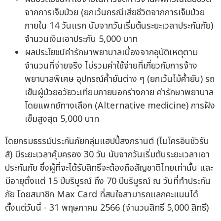
จากการเจ็บป่วย (ยกเว้นกรณีเสียชีวิตจากการเจ็บป่วย
ภายใน 14 วันแรก นับจากวันเริ่มต้นระยะเวลาประกันภัย)
จำนวนเงินเอาประกัน 5,000 บาท
ผลประโยชน์ค่ารักษาพยาบาลเนื่องจากอุบัติเหตุตาม
จำนวนที่จ่ายจริง ไม่รวมค่าใช้จ่ายที่เกี่ยวกับการจ้าง
พยาบาลพิเศษ อุปกรณ์ค้ำยันต่าง ๆ (ยกเว้นไม้ค้ำยัน) รถ
เข็นผู้ป่วยอวัยวะเทียมภายนอกร่างกาย ค่ารักษาพยาบาล
โดยแพทย์ทางเลือก (Alternative medicine) การฝัง
เข็มสูงสุด 5,000 บาท
โดยกรมธรรม์ประกันภัยกลุ่มแฮปปี้สงกรานต์ (ไมโครอินชัวรัน
ส์) มีระยะเวลาคุ้มครอง 30 วัน นับจากวันเริ่มต้นระยะเวลาเอา
ประกันภัย ซึ่งผู้ที่จะได้รับสิทธิ์จะต้องถือสัญชาติไทยเท่านั้น และ
มีอายุตั้งแต่ 15 ปีบริบูรณ์ ถึง 70 ปีบริบูรณ์ ณ วันที่ทำประกัน
ภัย โดยสมาชิก Max Card ที่สนใจสามารถแลกคะแนนได้
ตั้งแต่วันนี้ - 31 พฤษภาคม 2566 (จำนวนสิทธิ์ 5,000 สิทธิ์)