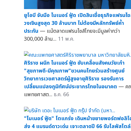
ยูโอบี จับมือ ไมเนอร์ ฟู้ด เปิดสินเชื่อธุรกิจแฟรนไช
วงเงินสูงสุด 30 ล้านบาท ไม่ต้องมีหลักทรัพย์ค้ำ
ประกัน
— แม้ตลาดแฟรนไชส์ไทยจะมีมูลค่ากว่า
300,000 ล้าน...
11 พ.ค.
ศิริราช ผนึก ไมเนอร์ ฟู้ด ขับเคลื่อนสังคมวัยเก๋า
"สุขภาพดี-มีคุณภาพ"ชวนคนไทยร่วมสร้างศูนย์
วิทยาการเวชศาสตร์ผู้สูงอายุศิริราช รองรับการ
เปลี่ยนแปลงภูมิทัศน์ประชากรไทยในอนาคต
— ค
แพทยศาสต...
ธ.ค. 66
"ไมเนอร์ ฟู้ด" โตแกร่ง เดินหน้าขยายพอร์ตฟอลิโ
ส่ง 4 แบรนด์ดาวเด่น เจาะตลาดปี 66 รับไลฟ์สไตล์ผ