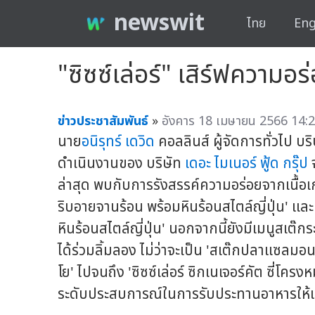
newswit
ไทย
Eng
"ซิซซ์เล่อร์" เสิร์ฟความอ
ข่าวประชาสัมพันธ์
»
อังคาร 18 เมษายน 2566 14:2
นาย
อนิรุทร์ เดวิด
คอลลินส์ ผู้จัดการทั่วไป บริ
ดำเนินงานของ บริษัท
เดอะ ไมเนอร์ ฟู้ด กรุ๊ป
จ
ล่าสุด พบกับการรังสรรค์ความอร่อยจากเนื้อเกร
ริบอายจานร้อน พร้อมหินร้อนสไตล์ญี่ปุ่น' และ
หินร้อนสไตล์ญี่ปุ่น' นอกจากนี้ยังมีเมนูสเต๊กร
ได้ร่วมลิ้มลอง ไม่ว่าจะเป็น 'สเต๊กปลาแซลมอน
โย' ไปจนถึง 'ซิซซ์เล่อร์ ซิกเนเจอร์คัต ซี่โครง
ระดับประสบการณ์ในการรับประทานอาหารให้แก่ลู