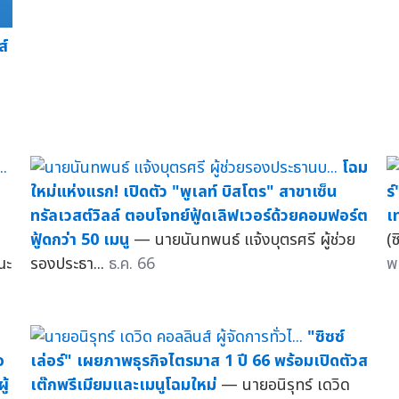
ส์
โฉม
ใหม่แห่งแรก! เปิดตัว "พูเลท์ บิสโตร" สาขาเซ็น
ร
ทรัลเวสต์วิลล์ ตอบโจทย์ฟู้ดเลิฟเวอร์ด้วยคอมฟอร์ต
เ
ฟู้ดกว่า 50 เมนู
— นายนันทพนธ์ แจ้งบุตรศรี ผู้ช่วย
(
ณะ
รองประธา...
ธ.ค. 66
พ
"ซิซซ์
อ
เล่อร์" เผยภาพธุรกิจไตรมาส 1 ปี 66 พร้อมเปิดตัวส
ู้
เต๊กพรีเมียมและเมนูโฉมใหม่
— นายอนิรุทร์ เดวิด