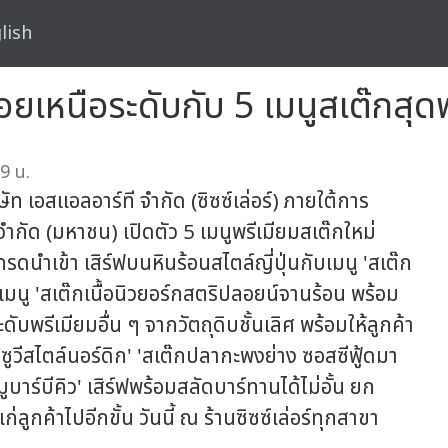
lish
ร่อยเหนือระดับกับ 5 เมนูสเต๊กสุด
9 น.
ษัท เอสแอลอาร์ที จำกัด (ซิซซ์เล่อร์) ภายใต้การ
ำกัด (มหาชน) เปิดตัว 5 เมนูพรีเมียมสเต๊กใหม่
ดนำเข้า เสิร์ฟบนหินร้อนสไตล์ญี่ปุ่นกับเมนู 'สเต๊ก
เมนู 'สเต๊กเนื้อนิวยอร์กสตริปลอยน์จานร้อน พร้อม
ะดับพรีเมียมอื่น ๆ จากวัตถุดิบชั้นเลิศ พร้อมให้ลูกค้า
ซูวีสไตล์นอร์ดิก' 'สเต๊กปลากะพงย่าง ซอสซีฟู้ดมา
หมูบาร์บีคิว' เสิร์ฟพร้อมสลัดบาร์ทานได้ไม่อั้น ยก
กค้าไปอีกขั้น วันนี้ ณ ร้านซิซซ์เล่อร์ทุกสาขา