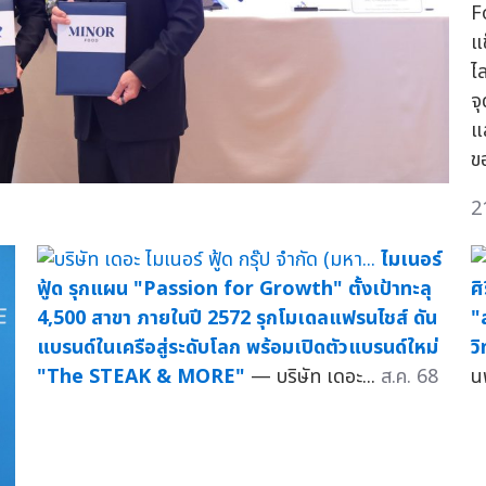
F
แ
ไ
จ
แ
ข
2
ไมเนอร์
ฟู้ด รุกแผน "Passion for Growth" ตั้งเป้าทะลุ
ศ
4,500 สาขา ภายในปี 2572 รุกโมเดลแฟรนไชส์ ดัน
"
แบรนด์ในเครือสู่ระดับโลก พร้อมเปิดตัวแบรนด์ใหม่
ว
"The STEAK & MORE"
— บริษัท เดอะ...
ส.ค. 68
น