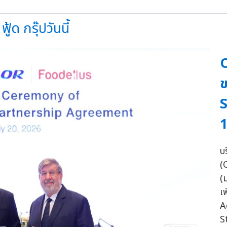
ู้ด กรุ๊ปวันนี้
O
ข
S
1
บ
(
(
เ
A
S