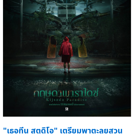
"เธอทีน สตูดิโอ" เตรียมพาตะลุยสวน