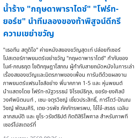
น้ำร้าง "กฤษดาพาราไดซ์" "โฟร์ท-
ยอร์ช" นำทีมลองของท้าพิสูจน์ดีกรี
ความเขย่าขวัญ
"เธอทีน สตูดิโอ" ค่ายหนังสยองขวัญสุดเท่ ปล่อยทีเซอร์
โปสเตอร์ภาพยนตร์เขย่าขวัญ "กฤษดาพาราไดซ์" กำกับของ
ไมค์-ภณธฤต โชติกฤษฎาโสภณ ผู้กำกับสายถนัดหนังในการเล่า
เรื่องสยองขวัญและมิตรภาพของเพื่อน การันตีด้วยผลงาน
ภาพยนตร์แฟรนไชส์อย่าง พี่นาคภาค 1-5 และ หุ่นพยนต์
นำแสดงโดย โฟร์ท-ณัฐวรรธน์ จิโรชน์ธิกุล, ยอร์ช-ยงศิลป์
วงศ์พนิตนนท์ , เซน-จตุรวิชญ์ เชี่ยวประสิทธิ์, การ์โตว์-ปัณณ
วิชญ์ พัฒนศิริ, เตย-วรพัช ภัคภัทรพรพบ, ไจ๋ไจ๋-สรธร เฉลิม
ลาภสมบัติ และ ยูโร-วรัชต์ธิปต์ กิตติสิริไพศาล สำหรับภาพที
เซอร์โปสเตอร์ที่