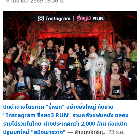
16 เมษายน 2569 08:36 น.
ปิดตำนานไตรภาค "ธี่หยด" อย่างยิ่งใหญ่ กับงาน
"Instagram ธี่หยด3 RUN" รวมพลังแฟนหนัง ฉลอง
รายได้รวมในไทย-ต่างประเทศกว่า 2,000 ล้าน ก่อนเปิด
ปฐมบทใหม่ "สมิงเขาขวาง"
— สำแดงอิทธิฤ...
23 ธ.ค.