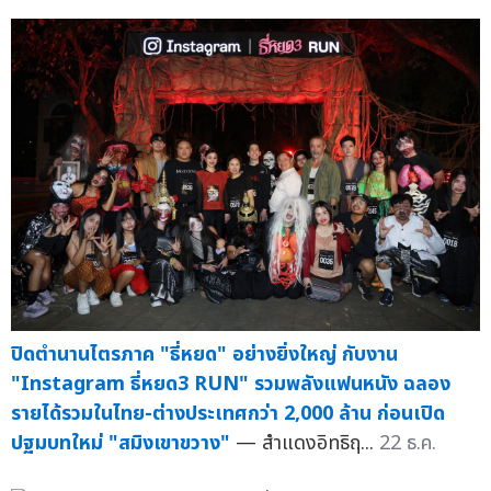
ปิดตำนานไตรภาค "ธี่หยด" อย่างยิ่งใหญ่ กับงาน
"Instagram ธี่หยด3 RUN" รวมพลังแฟนหนัง ฉลอง
รายได้รวมในไทย-ต่างประเทศกว่า 2,000 ล้าน ก่อนเปิด
ปฐมบทใหม่ "สมิงเขาขวาง"
— สำแดงอิทธิฤ...
22 ธ.ค.