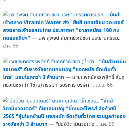
'ยันฮี'
เจ้าตลาด Vitamin Water ส่ง "ยันฮี แคลเซียม วอเตอร์"
ลงตลาดเจ้าแรกในไทย ประกาศหา "อาสาสมัคร 100 คน
ทดลองดื่มฯ"
— นพ.สุพจน์ สัมฤทธิวณิชชา ประธานกรรม...
ส.ค. 66
"ยันฮีวิตามิน
วอเตอร์" จับรางวัลจากแคมเปญ "แจกหนัก จัดเต็มทั่ว
ไทย" มอบโชคกว่า 3 ล้านบาท
— นายแพทย์สรรพสิทธิ์ สัมฤ
ทธิวณิชซา (ที่1ซ้าย) กรรมการบริหาร บริษัท ...
เม.ย. 66
"ยันฮี
วิตามินวอเตอร์" ดันแคมเปญ "บิ๊กเซอร์ไพรส์ ส่งท้ายปี
2565 "ลุ้นโชคข้ามปี แจกหนัก จัดเต็มทั่วไทย รวมมูลค่าของ
รางวัลกว่า 3 ล้านบาท
— "ยันฮีวิตามินวอเตอ...
ธ.ค. 65