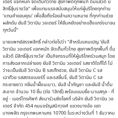
เตอร์ แจกหนัก จัดเต็มทั่วไทย สุขภาพดีทุกพื้นที่ ดื่มแล้วดี มี
สิทธิ์ลุ้นรางวัล" เพื่อแทนแรงสนับสนุนให้แก่ผู้บริโภคทุกท่าน
'แทนคำขอบคุณ' เพื่อสื่อถึงร้อยล้านความหมาย ที่ทุกท่านช่วย
ผลักดัน ยันฮี วิตามิน วอเตอร์ ให้ยืนหยัดอย่างแข็งแกร่งมาจน
ทุกวันนี้"
นายแพทย์สรรพสิทธิ์ กล่าวต่อไปว่า "สำหรับแคมเปญ 'ยันฮี
วิตามิน วอเตอร์ แจกหนัก จัดเต็มทั่วไทย สุขภาพดีทุกพื้นที่ ดื่ม
แล้วดี มีสิทธิ์ลุ้นรางวัล' เป็นกิจกรรมที่ให้ผู้บริโภคร่วมสนุก โดย
การส่งฉลากเปล่าของ ยันฮี วิตามิน วอเตอร์ รสชาติใดก็ได้ ไม่
ว่าจะเป็นยันฮี วิตามิน B รสเก๊กฮวย, ยันฮี วิตามิน C รส
เฉาก๊วย รสสตรอเบอร์รี่ และรสลิ้นจี่, ยันฮี วิตามิน C รส
กระชายขาว กลิ่นน้ำผึ้งมะนาว, ยันฮี น้ำกัญชา และยันฮี น้ำดื่ม
สะอาด จำนวน 10 ชิ้น (ต่อ 1สิทธิ์) พร้อมแนบชื่อ-นามสกุล - ที่
อยู่ - เบอร์โทรศัพท์ ส่งมาร่วมชิงโชคที่ บริษัท ยันฮี วิตามิน วอ
เตอร์ จำกัด 454 ถนนจรัญสนิทวงศ์ แขวงบางอ้อ เขต
บางพลัด กรุงเทพมหานคร 10700 ในระหว่างวันที่ 1 ธันวาคม