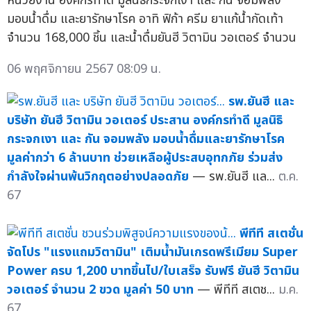
หน่วยงาน องค์กรทำดี มูลนิธิกระจกเงา และ กัน จอมพลัง
มอบน้ำดื่ม และยารักษาโรค อาทิ ฟิก้า ครีม ยาแก้น้ำกัดเท้า
จำนวน 168,000 ชิ้น และน้ำดื่มยันฮี วิตามิน วอเตอร์ จำนวน
06 พฤศจิกายน 2567 08:09 น.
รพ.ยันฮี และ
บริษัท ยันฮี วิตามิน วอเตอร์ ประสาน องค์กรทำดี มูลนิธิ
กระจกเงา และ กัน จอมพลัง มอบน้ำดื่มและยารักษาโรค
มูลค่ากว่า 6 ล้านบาท ช่วยเหลือผู้ประสบอุทกภัย ร่วมส่ง
กำลังใจผ่านพ้นวิกฤตอย่างปลอดภัย
— รพ.ยันฮี แล...
ต.ค.
67
พีทีที สเตชั่น
จัดโปร "แรงแถมวิตามิน" เติมน้ำมันเกรดพรีเมียม Super
Power ครบ 1,200 บาทขึ้นไป/ใบเสร็จ รับฟรี ยันฮี วิตามิน
วอเตอร์ จำนวน 2 ขวด มูลค่า 50 บาท
— พีทีที สเตช...
ม.ค.
67