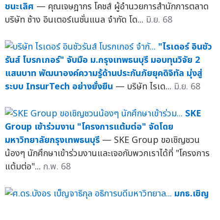
ชนะเลิศ
— คุณเจษฎากร โคชส์ ผู้อำนวยการสำนักการตลาด
บริษัท ช้าง อินเตอร์เนชั่นแนล จำกัด โด...
มิ.ย. 68
"ไรเดอร์ อินชัว
รันส์ โบรกเกอร์" จับมือ ม.กรุงเทพธนบุรี มอบทุนวิจัย 2
แสนบาท พัฒนาองค์ความรู้ด้านประกันภัยยุคดิจิทัล มุ่งสู่
ระบบ InsurTech อย่างยั่งยืน
— บริษัท ไรเด...
มิ.ย. 68
SKE
Group เข้าร่วมงาน "โครงการแต้มต่อ" จัดโดย
มหาวิทยาลัยกรุงเทพธนบุรี
— SKE Group ขอเชิญชวน
น้องๆ นักศึกษาเข้าร่วมงานและเจอกับพวกเราได้ที่ "โครงการ
แต้มต่อ"...
ก.พ. 68
มกธ.เชิญ
เที่ยวงานกาชาด 2567 สุขใจได้กุศล พร้อมบริการตรวจ