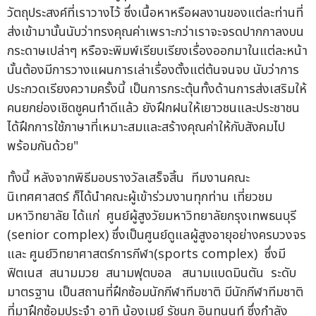
วัตถุประสงค์ที่เราวางไว้ ซึ่งเนื้อหาหรือผลงานของแต่ละท่านที่
ส่งเข้ามานั้นนับว่าทรงคุณค่าเพราะกว่าเราจะจรดปากกาลงบน
กระดาษเปล่าๆ หรือจะพิมพ์เรียบเรียงเรื่องออกมาในแต่ละหน้า
นั้นต้องมีการวางแผนการเล่าเรื่องตั้งแต่ต้นจนจบ นับว่าการ
ประกวดเรียงความครั้งนี้ เป็นการกระตุ้นทั้งด้านการส่งเสริมให้
คนยกย่องเชิดชูคนทำดีแล้ว ยังฝึกฝนให้เยาวชนและประชาชน
ได้ฝึกการใช้ภาษาที่เหมาะสมและสร้างคุณค่าให้กับสังคมไป
พร้อมกันด้วย"
ทั้งนี้ หลังจากพิธีมอบรางวัลเสร็จสิ้น ทีมงานคณะ
นิเทศศาสตร์ ก็ได้นำคณะผู้เข้าร่วมงานทุกท่าน เที่ยวชม
มหาวิทยาลัย ได้แก่ ศูนย์ผู้สูงวัยมหาวิทยาลัยกรุงเทพธนบุรี
(senior complex) ซึ่งเป็นศูนย์ดูแลผู้สูงอายุอย่างครบวงจร
และ ศูนย์วิทยาศาสตร์การกีฬา(sports complex) ซึ่งมี
ฟิตเนส สนามมวย สนามฟุตบอล สนามแบดมินตัน ระดับ
มาตรฐาน เป็นสถานที่ฝึกซ้อมนักกีฬาทีมชาติ มีนักกีฬาทีมชาติ
ที่มาฝึกซ้อมประจำ อาทิ น้องเมย์ รัชนก อินทนนท์ ซึ่งกำลัง