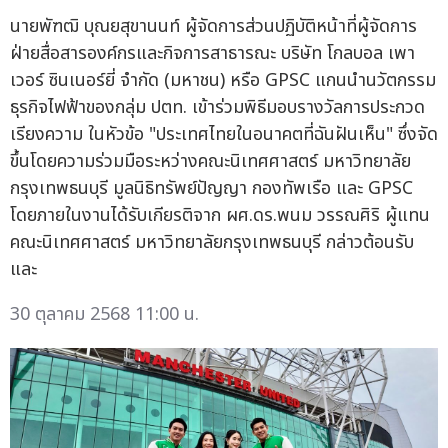
นายพัฑฒิ บุณยสุขานนท์ ผู้จัดการส่วนปฏิบัติหน้าที่ผู้จัดการ
ฝ่ายสื่อสารองค์กรและกิจการสาธารณะ บริษัท โกลบอล เพา
เวอร์ ซินเนอร์ยี่ จำกัด (มหาชน) หรือ GPSC แกนนำนวัตกรรม
ธุรกิจไฟฟ้าของกลุ่ม ปตท. เข้าร่วมพิธีมอบรางวัลการประกวด
เรียงความ ในหัวข้อ "ประเทศไทยในอนาคตที่ฉันฝันเห็น" ซึ่งจัด
ขึ้นโดยความร่วมมือระหว่างคณะนิเทศศาสตร์ มหาวิทยาลัย
กรุงเทพธนบุรี มูลนิธิทรัพย์ปัญญา กองทัพเรือ และ GPSC
โดยภายในงานได้รับเกียรติจาก ผศ.ดร.พนม วรรณศิริ ผู้แทน
คณะนิเทศศาสตร์ มหาวิทยาลัยกรุงเทพธนบุรี กล่าวต้อนรับ
และ
30 ตุลาคม 2568 11:00 น.