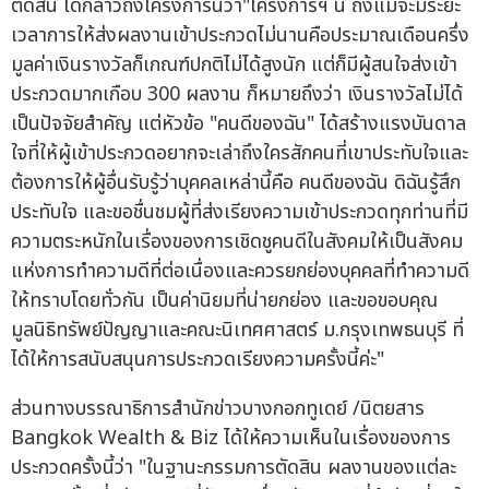
ตัดสิน ได้กล่าวถึงโครงการนี้ว่า"โครงการฯ นี้ ถึงแม้จะมีระยะ
เวลาการให้ส่งผลงานเข้าประกวดไม่นานคือประมาณเดือนครึ่ง
มูลค่าเงินรางวัลก็เกณฑ์ปกติไม่ได้สูงนัก แต่ก็มีผู้สนใจส่งเข้า
ประกวดมากเกือบ 300 ผลงาน ก็หมายถึงว่า เงินรางวัลไม่ได้
เป็นปัจจัยสำคัญ แต่หัวข้อ "คนดีของฉัน" ได้สร้างแรงบันดาล
ใจที่ให้ผู้เข้าประกวดอยากจะเล่าถึงใครสักคนที่เขาประทับใจและ
ต้องการให้ผู้อื่นรับรู้ว่าบุคคลเหล่านี้คือ คนดีของฉัน ดิฉันรู้สึก
ประทับใจ และขอชื่นชมผู้ที่ส่งเรียงความเข้าประกวดทุกท่านที่มี
ความตระหนักในเรื่องของการเชิดชูคนดีในสังคมให้เป็นสังคม
แห่งการทำความดีที่ต่อเนื่องและควรยกย่องบุคคลที่ทำความดี
ให้ทราบโดยทั่วกัน เป็นค่านิยมที่น่ายกย่อง และขอขอบคุณ
มูลนิธิทรัพย์ปัญญาและคณะนิเทศศาสตร์ ม.กรุงเทพธนบุรี ที่
ได้ให้การสนับสนุนการประกวดเรียงความครั้งนี้ค่ะ"
ส่วนทางบรรณาธิการสำนักข่าวบางกอกทูเดย์ /นิตยสาร
Bangkok Wealth & Biz ได้ให้ความเห็นในเรื่องของการ
ประกวดครั้งนี้ว่า "ในฐานะกรรมการตัดสิน ผลงานของแต่ละ