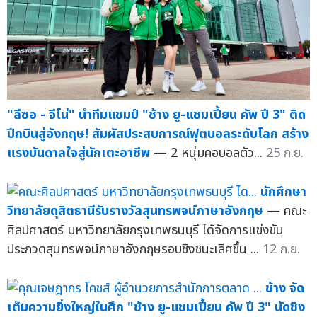
"ลีซอ - จีโน่" นำทีมแชมป์ "ช้าง ยู-แชมเปี้ยน คัพ ปี 3" ติด
ปีกบินสู่อังกฤษ! สัมผัสประสบการณ์ฟุตบอลระดับโลก สร้าง
แรงบันดาลใจสู่นักเตะอาชีพ
— 2 หนุ่มคอบอลตัว...
25 ก.ย.
นักศึกษา
วิทยาลัยดุสิตธานีรับรางวัลสุนทรพจน์ภาษาอังกฤษ
— คณะ
ศิลปศาสตร์ มหาวิทยาลัยกรุงเทพธนบุรี ได้จัดการแข่งขัน
ประกวดสุนทรพจน์ภาษาอังกฤษรอบชิงชนะเลิศขึ้น ...
12 ก.ย.
ช้าง จัด
เต็มความยิ่งใหญ่ในศึก "ช้าง ยู-แชมเปี้ยน คัพ ปี 3" นัดชิง