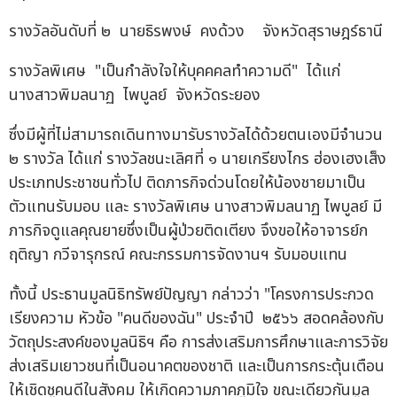
รางวัลอันดับที่ ๒ นายธิรพงษ์ คงด้วง จังหวัดสุราษฎร์ธานี
รางวัลพิเศษ "เป็นกำลังใจให้บุคคคลทำความดี" ได้แก่
นางสาวพิมลนาฏ ไพบูลย์ จังหวัดระยอง
ซึ่งมีผู้ที่ไม่สามารถเดินทางมารับรางวัลได้ด้วยตนเองมีจำนวน
๒ รางวัล ได้แก่ รางวัลชนะเลิศที่ ๑ นายเกรียงไกร ฮ่องเฮงเส็ง
ประเภทประชาชนทั่วไป ติดภารกิจด่วนโดยให้น้องชายมาเป็น
ตัวแทนรับมอบ และ รางวัลพิเศษ นางสาวพิมลนาฏ ไพบูลย์ มี
ภารกิจดูแลคุณยายซึ่งเป็นผู้ป่วยติดเตียง จึงขอให้อาจารย์ก
ฤติญา กวีจารุกรณ์ คณะกรรมการจัดงานฯ รับมอบแทน
ทั้งนี้ ประธานมูลนิธิทรัพย์ปัญญา กล่าวว่า "โครงการประกวด
เรียงความ หัวข้อ "คนดีของฉัน" ประจำปี ๒๕๖๖ สอดคล้องกับ
วัตถุประสงค์ของมูลนิธิฯ คือ การส่งเสริมการศึกษาและการวิจัย
ส่งเสริมเยาวชนที่เป็นอนาคตของชาติ และเป็นการกระตุ้นเตือน
ให้เชิดชูคนดีในสังคม ให้เกิดความภาคภูมิใจ ขณะเดียวกันมูล