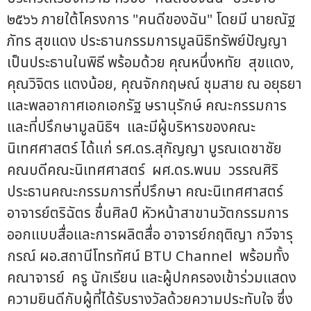
๒๕๖๖ ภายใต้โครงการ "คนดีของฉัน" โดยมี นายณัฐ
ภัทร สุขแดง ประธานกรรมการมูลนิธิทรัพย์ปัญญา
เป็นประธานในพิธี พร้อมด้วย คุณหนึ่งหทัย สุขแดง,
คุณวิจิตร แตงน้อย, คุณจักกฤษณ์ ชุมสาย ณ อยุธยา
และพลอากาศเอกเอกรัฐ ษรานุรักษ์ คณะกรรมการ
และที่ปรึกษามูลนิธิฯ และมีผู้บริหารของคณะ
นิเทศศาสตร์ ได้แก่ รศ.ดร.สุกัญญา บูรณเดชาชัย
คณบดีคณะนิเทศศาสตร์ ผศ.ดร.พนม วรรณศิริ
ประธานคณะกรรมการที่ปรึกษา คณะนิเทศศาสตร์
อาจารย์ตริฉัตร ชื่นศิลป์ หัวหน้าสาขานวัตกรรมการ
ออกแบบสื่อและการผลิตสื่อ อาจารย์กฤติญา กวีจารุ
กรณ์ ผอ.สถานีโทรทัศน์ BTU Channel พร้อมทั้ง
คณาจารย์ ครู นักเรียน และผู้ปกครองเข้าร่วมแสดง
ความยินดีกับผู้ที่ได้รับรางวัลด้วยความประทับใจ ซึ่ง