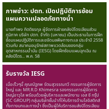
ภาพข่าว: ปตท. เปิดปฏิบัติการซ้อม
แผนความปลอดภัยทางน้ำ
นายกำพง กิตติธรกุล ผู้จัดการฝ่ายคลังปิโตรเลียมส่วน
ภูมิภาค บริษัท ปตท. จำกัด (มหาชน) เป็นประธานในการฝึก
ซ้อมแผนปฏิบัติการและขจัดมลพิษทางทะเล ประจำปี 2558
ร่วมกับ สมาคมอนุรักษ์สภาพแวดล้อมของกลุ่ม
อุตสาหกรรมน้ำมัน (IESG) โดยฝึกซ้อมแผนฉุกเฉิน ณ
คลังปิโตร...
พ.ค. 58
รับรางวัล IESG
เมื่อเร็วๆนี้ คุณณัฐภพ รัตนสุวรรณทวี กรรมการผู้จัดการ
ใหญ่ และ MR.R.D Khimesra รองกรรมการผู้จัดการ
ใหญ่อาวุโส พร้อมด้วยผู้บริหารและพนักงาน เอส ซี กรุ๊ป
(SC GROUP) กลุ่มบริษัทชั้นนำที่ให้บริการด้านโลจิสติกส์
ทั้งทางบกและทางน้ำ ซึ่งเป็นผู้ให้บริการขนส่งปิโตรเลียม