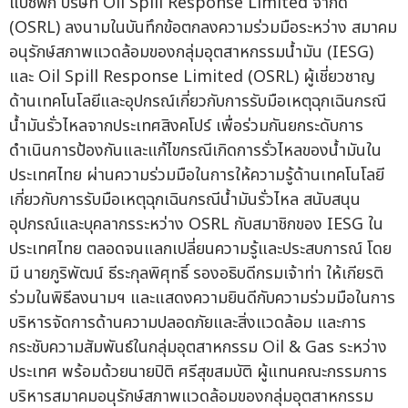
แปซิฟิก บริษัท Oil Spill Response Limited จำกัด
(OSRL) ลงนามในบันทึกข้อตกลงความร่วมมือระหว่าง สมาคม
อนุรักษ์สภาพแวดล้อมของกลุ่มอุตสาหกรรมน้ำมัน (IESG)
และ Oil Spill Response Limited (OSRL) ผู้เชี่ยวชาญ
ด้านเทคโนโลยีและอุปกรณ์เกี่ยวกับการรับมือเหตุฉุกเฉินกรณี
น้ำมันรั่วไหลจากประเทศสิงคโปร์ เพื่อร่วมกันยกระดับการ
ดำเนินการป้องกันและแก้ไขกรณีเกิดการรั่วไหลของน้ำมันใน
ประเทศไทย ผ่านความร่วมมือในการให้ความรู้ด้านเทคโนโลยี
เกี่ยวกับการรับมือเหตุฉุกเฉินกรณีน้ำมันรั่วไหล สนับสนุน
อุปกรณ์และบุคลากรระหว่าง OSRL กับสมาชิกของ IESG ใน
ประเทศไทย ตลอดจนแลกเปลี่ยนความรู้และประสบการณ์ โดย
มี นายภูริพัฒน์ ธีระกุลพิศุทธิ์ รองอธิบดีกรมเจ้าท่า ให้เกียรติ
ร่วมในพิธีลงนามฯ และแสดงความยินดีกับความร่วมมือในการ
บริหารจัดการด้านความปลอดภัยและสิ่งแวดล้อม และการ
กระชับความสัมพันธ์ในกลุ่มอุตสาหกรรม Oil & Gas ระหว่าง
ประเทศ พร้อมด้วยนายปิติ ศรีสุขสมบัติ ผู้แทนคณะกรรมการ
บริหารสมาคมอนุรักษ์สภาพแวดล้อมของกลุ่มอุตสาหกรรม