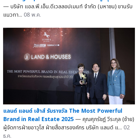
— บริษัท แอล.พี.เอ็น.ดีเวลลอปเมนท์ จำกัด (มหาชน) ขานรับ
แนวทา...
08 พ.ค.
แลนด์ แอนด์ เฮ้าส์ รับรางวัล The Most Powerful
Brand in Real Estate 2025
— คุณศุภรัชฎ์ วีระกุล (ซ้าย)
ผู้จัดการฝ่ายอาวุโส ฝ่ายสื่อสารองค์กร บริษัท แลนด์ แ...
02
ธ.ค.