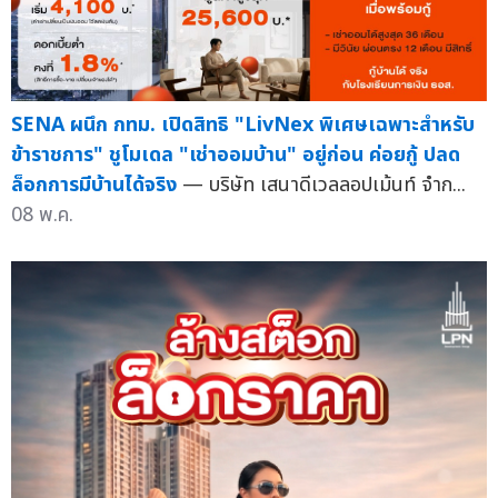
SENA ผนึก กทม. เปิดสิทธิ "LivNex พิเศษเฉพาะสำหรับ
ข้าราชการ" ชูโมเดล "เช่าออมบ้าน" อยู่ก่อน ค่อยกู้ ปลด
ล็อกการมีบ้านได้จริง
— บริษัท เสนาดีเวลลอปเม้นท์ จำก...
08 พ.ค.