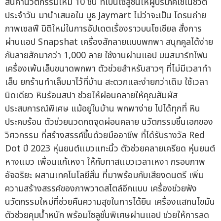
สินค้านวัตกรรมใหม่ 10 ชิ้น ที่เป็นโซลูชั่นให้ผู้บริโภคใช้ในชีวิต
ประจำวัน มานำเสนอใน บูธ Jaymart ไม่ว่าจะเป็น โดรนถ่าย
ภาพเซลฟี มิติใหม่ในการอัปเดตเรื่องราวบนโซเชียล สั่งการ
ผ่านแอป Snapshat เครื่องสักลายแบบพกพา สนุกคูลได้ง่าย
กับลายสักมากว่า 1,000 ลาย ใช้งานผ่านแอป บนสมาร์ทโฟน
เครื่องเพ้นเล็บขนาดพกพา ตัวช่วยสำหรับสาวๆ ที่ไม่มีเวลาทำ
เล็บ ยกร้านทำเล็บมาไว้ที่บ้าน สะดวกและง่ายกว่าเดิม ใช้เวลา
นิดเดียว หินร้อนสปา ช่วยให้ผ่อนคลายให้คุณสัมผัส
ประสบการณ์พิเศษ แม้อยู่ในบ้าน พกพาง่าย ไปได้ทุกที่ หิน
ประคบร้อน ตัวช่วยนวดกดจุดผ่อนคลาย นวัตกรรมชิ้นเอกของ
วิศวกรรม ที่สร้างสรรค์ขึ้นด้วยมืออาชีพ ที่ได้รับรางวัล Red
Dot ปี 2023 หุ่นยนต์แมวแทะนิ้ว ตัวช่วยคลายเครียด หุ่นยนต์
หางแมว เพื่อนแก้เหงา ให้กับทาสแมวเวลาเหงา กรอบภาพ
อัจฉริยะ ผสานเทคโนโลยีสั่น ที่มาพร้อมกับเสียงดนตรี เพิ่ม
ความสร้างสรรค์ของภาพวาดสไตล์อีกแบบ เครื่องช่วยฟัง
นวัตกรรมใหม่ที่ช่วยคืนความสุขในการได้ยิน เครื่องแสกนไขมัน
ตัวช่วยคุมน้ำหนัก พร้อมโซลูชั่นพิเศษผ่านแอป ช่วยให้การลด