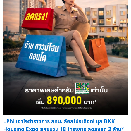
LPN เอาใจข้าราชการ กทม. ล็อกโปรเดือด! บุก BKK
Housing Expo ยกขบวน 18 โครงการ ลดสูงสุด 2 ล้าน*