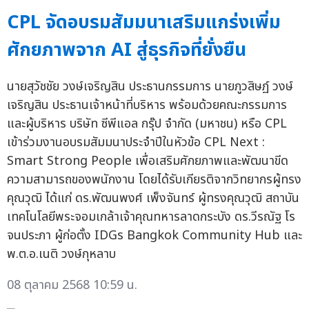
CPL จัดอบรมสัมมนาเสริมแกร่งเพิ่ม
ศักยภาพจาก AI สู่ธุรกิจที่ยั่งยืน
นายสุวัชชัย วงษ์เจริญสิน ประธานกรรมการ นายภูวสิษฏ์ วงษ์
เจริญสิน ประธานเจ้าหน้าที่บริหาร พร้อมด้วยคณะกรรมการ
และผู้บริหาร บริษัท ซีพีแอล กรุ๊ป จำกัด (มหาชน) หรือ CPL
เข้าร่วมงานอบรมสัมมนาประจำปีในหัวข้อ CPL Next :
Smart Strong People เพื่อเสริมศักยภาพและพัฒนาขีด
ความสามารถของพนักงาน โดยได้รับเกียรติจากวิทยากรผู้ทรง
คุณวุฒิ ได้แก่ ดร.พัฒนพงศ์ เพ็งจันทร์ ผู้ทรงคุณวุฒิ สถาบัน
เทคโนโลยีพระจอมเกล้าเจ้าคุณทหารลาดกระบัง ดร.วีรณัฐ โร
จนประภา ผู้ก่อตั้ง IDGs Bangkok Community Hub และ
พ.ต.อ.เนติ วงษ์กุหลาบ
08 ตุลาคม 2568 10:59 น.