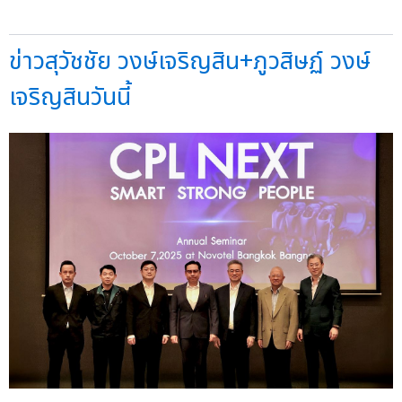
ข่าวสุวัชชัย วงษ์เจริญสิน+ภูวสิษฏ์ วงษ์
เจริญสินวันนี้