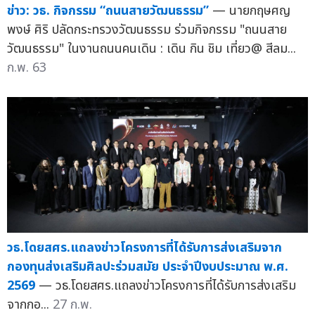
ข่าว: วธ. กิจกรรม “ถนนสายวัฒนธรรม”
— นายกฤษศญ
พงษ์ ศิริ ปลัดกระทรวงวัฒนธรรม ร่วมกิจกรรม "ถนนสาย
วัฒนธรรม" ในงานถนนคนเดิน : เดิน กิน ชิม เที่ยว@ สีลม...
ก.พ. 63
วธ.โดยสศร.แถลงข่าวโครงการที่ได้รับการส่งเสริมจาก
กองทุนส่งเสริมศิลปะร่วมสมัย ประจำปีงบประมาณ พ.ศ.
2569
— วธ.โดยสศร.แถลงข่าวโครงการที่ได้รับการส่งเสริม
จากกอ...
27 ก.พ.