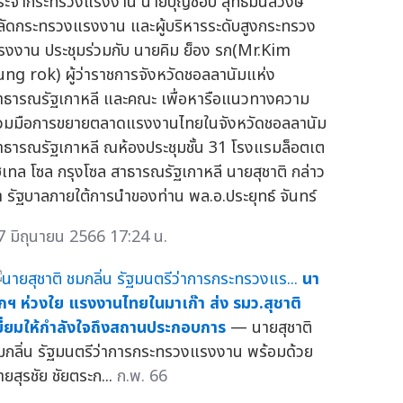
ระจำกระทรวงแรงงาน นายบุญชอบ สุทธมนัสวงษ์
ลัดกระทรวงแรงงาน และผู้บริหารระดับสูงกระทรวง
รงงาน ประชุมร่วมกับ นายคิม ย็อง รก(Mr.Kim
ung rok) ผู้ว่าราชการจังหวัดชอลลานัมแห่ง
าธารณรัฐเกาหลี และคณะ เพื่อหารือแนวทางความ
่วมมือการขยายตลาดแรงงานไทยในจังหวัดชอลลานัม
าธารณรัฐเกาหลี ณห้องประชุมชั้น 31 โรงแรมล็อตเต
ฮเทล โซล กรุงโซล สาธารณรัฐเกาหลี นายสุชาติ กล่าว
่า รัฐบาลภายใต้การนำของท่าน พล.อ.ประยุทธ์ จันทร์
7 มิถุนายน 2566 17:24 น.
นา
กฯ ห่วงใย แรงงานไทยในมาเก๊า ส่ง รมว.สุชาติ
ยี่ยมให้กำลังใจถึงสถานประกอบการ
— นายสุชาติ
มกลิ่น รัฐมนตรีว่าการกระทรวงแรงงาน พร้อมด้วย
ายสุรชัย ชัยตระก...
ก.พ. 66