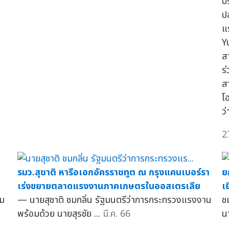
ป
ป
แ
Y
ส
ร
ส
โ
ว
2
รมว.สุชาติ หารือเอกอัครราชทูต ณ กรุงแคนเบอร์รา
ย
เร่งขยายตลาดแรงงานภาคเกษตรในออสเตรเลีย
เ
อม
— นายสุชาติ ชมกลิ่น รัฐมนตรีว่าการกระทรวงแรงงาน
ช
พร้อมด้วย นายสุรชัย ...
มี.ค. 66
น