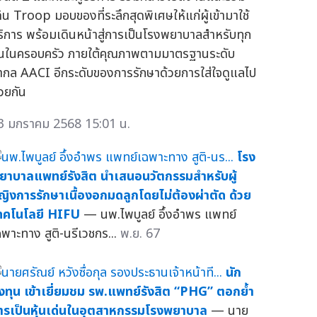
ดิน Troop มอบของที่ระลึกสุดพิเศษให้แก่ผู้เข้ามาใช้
ริการ พร้อมเดินหน้าสู่การเป็นโรงพยาบาลสำหรับทุก
นในครอบครัว ภายใต้คุณภาพตามมาตรฐานระดับ
ากล AACI อีกระดับของการรักษาด้วยการใส่ใจดูแลไป
้วยกัน
3 มกราคม 2568 15:01 น.
โรง
ยาบาลแพทย์รังสิต นำเสนอนวัตกรรมสำหรับผู้
ญิงการรักษาเนื้องอกมดลูกโดยไม่ต้องผ่าตัด ด้วย
ทคโนโลยี HIFU
— นพ.ไพบูลย์ อึ้งอำพร แพทย์
ฉพาะทาง สูติ-นรีเวชกร...
พ.ย. 67
นัก
งทุน เข้าเยี่ยมชม รพ.แพทย์รังสิต “PHG” ตอกย้ำ
ารเป็นหุ้นเด่นในอุตสาหกรรมโรงพยาบาล
— นาย