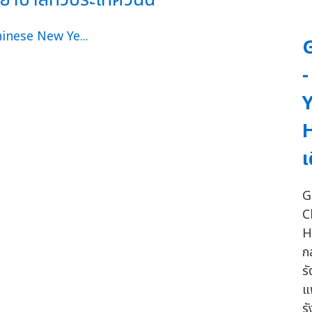
Y
H
เ
G
C
H
ก
ร
แ
ร