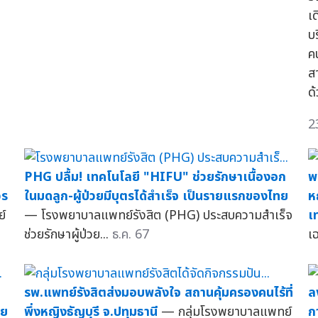
เ
บ
ค
ส
ด
2
PHG ปลื้ม! เทคโนโลยี "HIFU" ช่วยรักษาเนื้องอก
พ
วร
ในมดลูก-ผู้ป่วยมีบุตรได้สำเร็จ เป็นรายแรกของไทย
ห
์
— โรงพยาบาลแพทย์รังสิต (PHG) ประสบความสำเร็จ
เ
ช่วยรักษาผู้ป่วย...
ธ.ค. 67
เ
รพ.แพทย์รังสิตส่งมอบพลังใจ สถานคุ้มครองคนไร้ที่
ล
ดย
พึ่งหญิงธัญบุรี จ.ปทุมธานี
— กลุ่มโรงพยาบาลแพทย์
ก