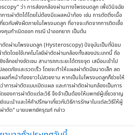
oscopy" ว่า การส่องกล้องผ่านทางโพรงมดลูก เพื่อวินิจฉัย
ารผ่าตัดได้โดยไม่ต้องมีแผลหน้าท้อง เช่น การตัดติ่งเนื้อ
เกี่ยวกับพังผืดภายในโพรงมดลูก ที่อาจจะเกิดจากการติดเชื้อ
วงคุมกำเนิดออก กรณี นำออกยาก เป็นต้น
ตัดผ่านโพรงมดลูก (Hysteroscopy) ปัจจุบันเป็นที่นิยม
าตัดโดยใช้เทคโนโลยีผ่าตัดผ่านกล้องทั้งสองประเภทนี้ ถือ
ชิงลึกอย่างชัดเจน สามารถกะระยะได้ตรงจุด เสมือนเข้าไป
วามปลอดภัยและรวดเร็ว โดยจะทำให้แผลผ่าตัดมีขนาดเล็ก ลด
แผลที่หน้าท้องยาวไม่สวยงาม หากเป็นในโพรงมดลูกก็ช่วยให้
กว่าการผ่าตัดแบบเปิดแผล และการผ่าตัดผ่านกล้องเป็นการ
ำกัดของการผ่าตัดแต่ละวิธี จึงจำเป็นต้องให้แพทย์ผู้เชี่ยวชาญ
นะนำและให้คำปรึกษาเกี่ยวกับวิธีการรักษาในแต่ละวิธีให้ผู้
จผ่าตัด" นายแพทย์ศรุฒก์ กล่าว
บาลทั่วประเทศวันนี้