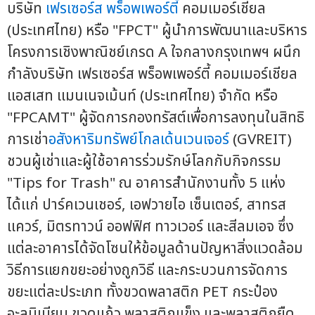
บริษัท
เฟรเซอร์ส พร็อพเพอร์ตี้
คอมเมอร์เชียล
(ประเทศไทย) หรือ "FPCT" ผู้นำการพัฒนาและบริหาร
โครงการเชิงพาณิชย์เกรด A ใจกลางกรุงเทพฯ ผนึก
กำลังบริษัท เฟรเซอร์ส พร็อพเพอร์ตี้ คอมเมอร์เชียล
แอสเสท แมนเนจเม้นท์ (ประเทศไทย) จำกัด หรือ
"FPCAMT" ผู้จัดการกองทรัสต์เพื่อการลงทุนในสิทธิ
การเช่า
อสังหาริมทรัพย์
โกลเด้นเวนเจอร์
(GVREIT)
ชวนผู้เช่าและผู้ใช้อาคารร่วมรักษ์โลกกับกิจกรรม
"Tips for Trash" ณ อาคารสำนักงานทั้ง 5 แห่ง
ได้แก่ ปาร์คเวนเชอร์, เอฟวายไอ เซ็นเตอร์, สาทรส
แควร์, มิตรทาวน์ ออฟฟิศ ทาวเวอร์ และสีลมเอจ ซึ่ง
แต่ละอาคารได้จัดโซนให้ข้อมูลด้านปัญหาสิ่งแวดล้อม
วิธีการแยกขยะอย่างถูกวิธี และกระบวนการจัดการ
ขยะแต่ละประเภท ทั้งขวดพลาสติก PET กระป๋อง
อะลูมิเนียม ขวดแก้ว พลาสติกแข็ง และพลาสติกยืด