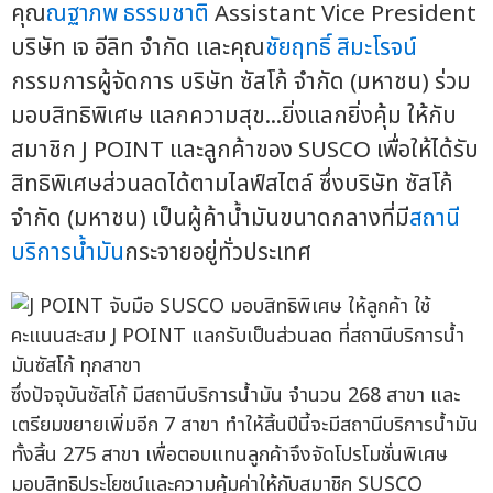
คุณ
ณฐาภพ ธรรมชาติ
Assistant Vice President
บริษัท เจ อีลิท จำกัด และคุณ
ชัยฤทธิ์ สิมะโรจน์
กรรมการผู้จัดการ บริษัท ซัสโก้ จำกัด (มหาชน) ร่วม
มอบสิทธิพิเศษ แลกความสุข...ยิ่งแลกยิ่งคุ้ม ให้กับ
สมาชิก J POINT และลูกค้าของ SUSCO เพื่อให้ได้รับ
สิทธิพิเศษส่วนลดได้ตามไลฟ์สไตล์ ซึ่งบริษัท ซัสโก้
จำกัด (มหาชน) เป็นผู้ค้าน้ำมันขนาดกลางที่มี
สถานี
บริการน้ำมัน
กระจายอยู่ทั่วประเทศ
ซึ่งปัจจุบันซัสโก้ มีสถานีบริการน้ำมัน จำนวน 268 สาขา และ
เตรียมขยายเพิ่มอีก 7 สาขา ทำให้สิ้นปีนี้จะมีสถานีบริการน้ำมัน
ทั้งสิ้น 275 สาขา เพื่อตอบแทนลูกค้าจึงจัดโปรโมชั่นพิเศษ
มอบสิทธิประโยชน์และความคุ้มค่าให้กับสมาชิก SUSCO