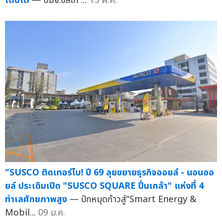
เติบโต
— บมจ.ซัสโก้ ...
15 พ.ค.
"SUSCO ติดเทอร์โบ! ปี 69 ลุยขยายธุรกิจออยล์ - นอนออ
ยล์ ประเดิมเปิด "SUSCO SQUARE ปิ่นเกล้า" แห่งที่ 4
ทำเลศักยภาพสูง
— ปักหมุดก้าวสู่"Smart Energy &
Mobil...
09 ม.ค.