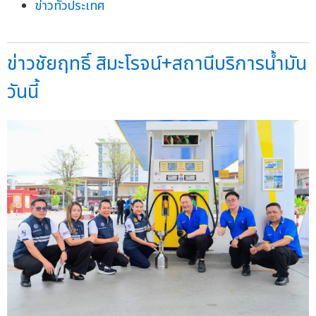
ข่าวทั่วประเทศ
ข่าวชัยฤทธิ์ สิมะโรจน์+สถานีบริการน้ำมัน
วันนี้